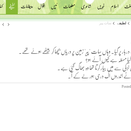
 لغت
اسلام
خبریں
شاعری
معلومات
ٹپس
اقوال
پیغامات
لطیفے
کہا
لطیفے
سات پیر
بار پر گیا۔ وہاں سات "پیر" زمین پر دریاں بچھا کر بیٹھے ہوئے تھے۔
کیا مسئلہ ہے کیوں آئے ہو؟
س لڑکی سے میں بیار کرتا تھا وہ بھاگ گئی ہے۔
ٹے اندروں اک دری ہور لے کے آ۔
Posted