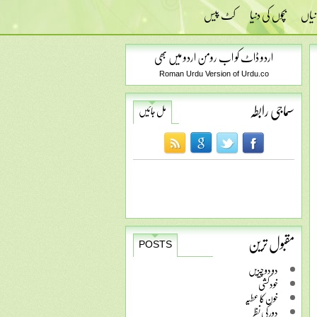
نیاں
بچوں کی دنیا
کٹ پیس
اردو ڈاٹ کو اب رومن اردو میں بھی
Roman Urdu Version of Urdu.co
سماجی رابطہ
مل جائیں
مقبول ترین
POSTS
دو دو چیزیں
خودکشی
خون کا عطیہ
دور کی نظر