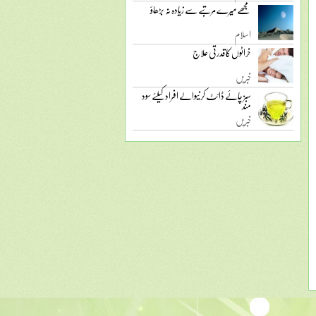
مجھے میرے مرتبے سے زیادہ نہ بڑھاؤ
اسلام
خراٹوں کا قدرتی علاج
خبریں
سبز چائے ڈائٹ کرنیوالے افراد کیلئے سود
مند
خبریں