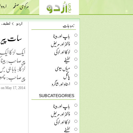
مرکزی صفحہ
اردو
زمرہ جات
اردو
لطیفے
سات پیر
باپ اور بیٹا
ڈاکٹر اور مریض
ایک لڑکا ایک در
لڑکا اور لڑکی
پیر صاحب: بیٹا 
لطیفے
لڑکا: بابا جی ج
میاں بیوی
پیر صاحب: چھو
پاگل
استاد اور شاگرد
 on May 17, 2014
SUB CATEGORIES
باپ اور بیٹا
ڈاکٹر اور مریض
لڑکا اور لڑکی
لطیفے