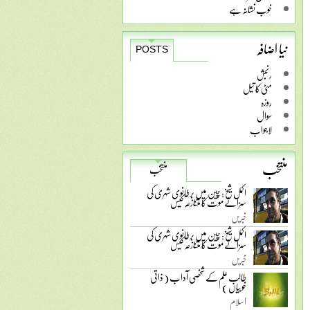
خوب نشانہ ہے
نیا اضافہ
POSTS
رنجش
مٹی کا تیل
روزہ
سوال
لاجواب
منتخب
منتخب
اکمل شیخ: چین میں برطانوی شہری کی
سزائے موت کا متنازعہ کیس
خبریں
اکمل شیخ: چین میں برطانوی شہری کی
سزائے موت کا متنازعہ کیس
خبریں
طالب علم کے شخصی آداب ( ذاتی
خوبیاں )
اسلام