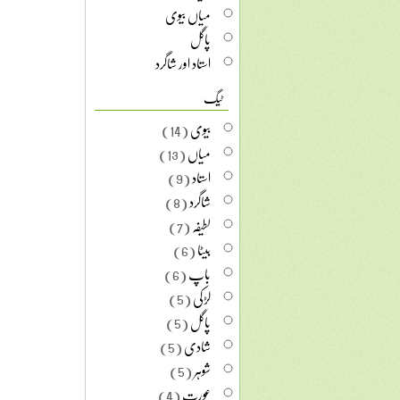
میاں بیوی
پاگل
استاد اور شاگرد
ٹیگ
بیوی
(14)
میاں
(13)
استاد
(9)
شاگرد
(8)
لطیفہ
(7)
بیٹا
(6)
باپ
(6)
لڑکی
(5)
پاگل
(5)
شادی
(5)
شوہر
(5)
عورت
(4)