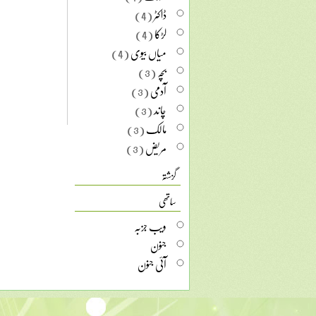
ڈاکٹر
(4)
لڑکا
(4)
میاں بیوی
(4)
بچہ
(3)
آدمی
(3)
چاند
(3)
مالک
(3)
مریض
(3)
گزشتہ
ساتھی
ویب جزبہ
جنون
آئی جنون