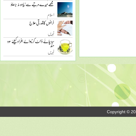
مجھے میرے مرتبے سے زیادہ نہ بڑھاؤ
اسلام
خراٹوں کا قدرتی علاج
خبریں
سبز چائے ڈائٹ کرنیوالے افراد کیلئے سود
مند
خبریں
Copyright © 20