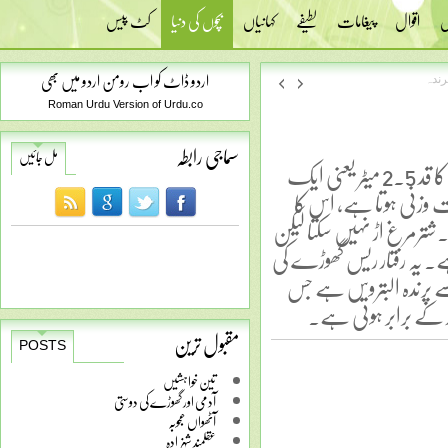
س
اقوال
پیغامات
لطیفے
کہانیاں
بچوں کی دنیا
کٹ پیس
اردو ڈاٹ کو اب رومن اردو میں بھی
رندہ
Roman Urdu Version of Urdu.co
سماجی رابطہ
مل جائیں
موجود پرندوں میں شترمرغ سب سے بڑا پرندہ ہے۔ اس کا قد 2.5 میٹر یعنی ایک
ت وزنی ہوتا ہے، اس کا
 شترمرغ اڑ نہیں سکتا لیکن
ھاگ سکتا ہے۔ یہ رفتار ریس گھوڑے کی
 پرندہ البتروس ہے جس
کے برابر ہوتی ہے۔
مقبول ترین
POSTS
تین خواہشیں
آدمی اور گھوڑے کی دوستی
آٹھواں عجوبہ
عقلمند شہزادہ