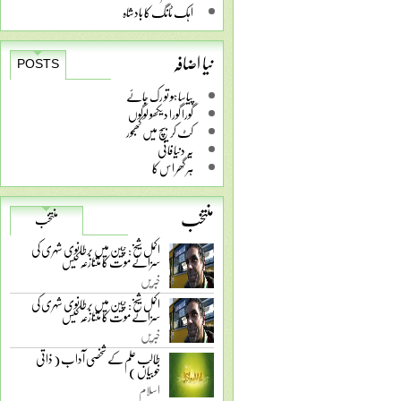
اہک ٹانگ کا بادشاہ
نیا اضافہ
POSTS
پیاسا ہو تو رک جائے
گورا گورا دیکھو لوگوں
کٹ کر بیچ میں کھجور
یہ دنیا فانی
ہر گھر اس کا
منتخب
منتخب
اکمل شیخ: چین میں برطانوی شہری کی
سزائے موت کا متنازعہ کیس
خبریں
اکمل شیخ: چین میں برطانوی شہری کی
سزائے موت کا متنازعہ کیس
خبریں
طالب علم کے شخصی آداب ( ذاتی
خوبیاں )
اسلام