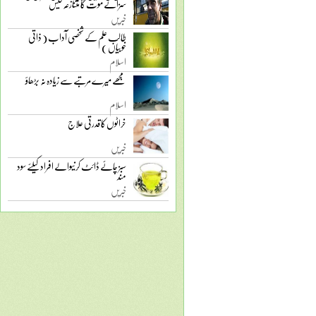
سزائے موت کا متنازعہ کیس
خبریں
طالب علم کے شخصی آداب ( ذاتی
خوبیاں )
اسلام
مجھے میرے مرتبے سے زیادہ نہ بڑھاؤ
اسلام
خراٹوں کا قدرتی علاج
خبریں
سبز چائے ڈائٹ کرنیوالے افراد کیلئے سود
مند
خبریں