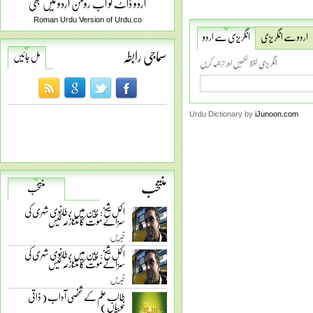
اردو ڈاٹ کو اب رومن اردو میں بھی
Roman Urdu Version of Urdu.co
اردو سے انگریزی
انگریزی سے اردو
سماجی رابطہ
مل جائیں
انگریزی لفظ لکھیں اور ترجمہ کریں
Urdu Dictionary by
iJunoon.com
منتخب
منتخب
اکمل شیخ: چین میں برطانوی شہری کی
سزائے موت کا متنازعہ کیس
خبریں
اکمل شیخ: چین میں برطانوی شہری کی
سزائے موت کا متنازعہ کیس
خبریں
طالب علم کے شخصی آداب ( ذاتی
خوبیاں )