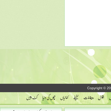
Copyright © 20
س
اقوال
پیغامات
لطیفے
کہانیاں
بچوں کی دنیا
کٹ پیس