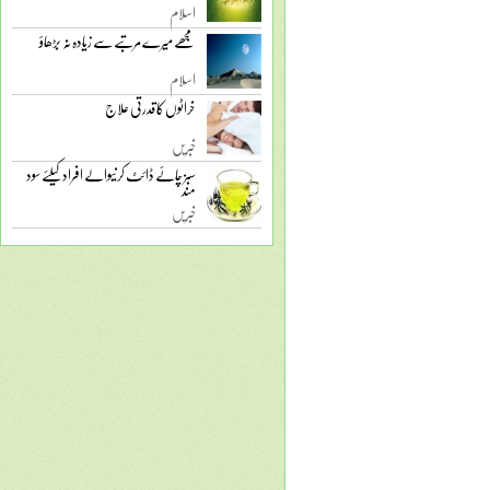
اسلام
مجھے میرے مرتبے سے زیادہ نہ بڑھاؤ
اسلام
خراٹوں کا قدرتی علاج
خبریں
سبز چائے ڈائٹ کرنیوالے افراد کیلئے سود
مند
خبریں