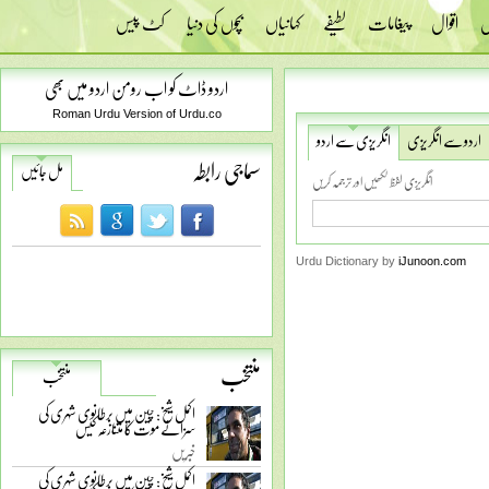
س
اقوال
پیغامات
لطیفے
کہانیاں
بچوں کی دنیا
کٹ پیس
اردو ڈاٹ کو اب رومن اردو میں بھی
Roman Urdu Version of Urdu.co
اردو سے انگریزی
انگریزی سے اردو
سماجی رابطہ
مل جائیں
انگریزی لفظ لکھیں اور ترجمہ کریں
Urdu Dictionary by
iJunoon.com
منتخب
منتخب
اکمل شیخ: چین میں برطانوی شہری کی
سزائے موت کا متنازعہ کیس
خبریں
اکمل شیخ: چین میں برطانوی شہری کی