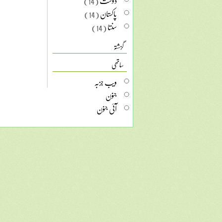
دوست
(14)
پاکستان
(14)
سنتا
(14)
گزشتہ
ساتھی
ویب جزبہ
جنون
آئی جنون