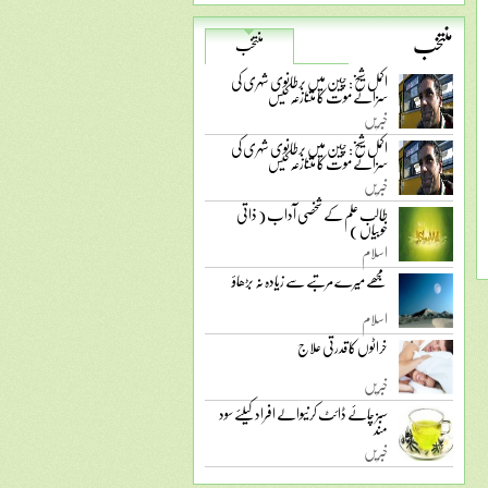
منتخب
منتخب
اکمل شیخ: چین میں برطانوی شہری کی
سزائے موت کا متنازعہ کیس
خبریں
اکمل شیخ: چین میں برطانوی شہری کی
سزائے موت کا متنازعہ کیس
خبریں
طالب علم کے شخصی آداب ( ذاتی
خوبیاں )
اسلام
مجھے میرے مرتبے سے زیادہ نہ بڑھاؤ
اسلام
خراٹوں کا قدرتی علاج
خبریں
سبز چائے ڈائٹ کرنیوالے افراد کیلئے سود
مند
خبریں