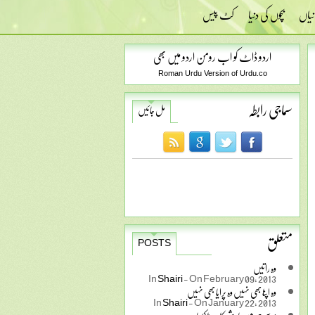
نیاں
بچوں کی دنیا
کٹ پیس
اردو ڈاٹ کو اب رومن اردو میں بھی
Roman Urdu Version of Urdu.co
سماجی رابطہ
مل جائیں
متعلق
POSTS
وہ راتیں
In
Shairi
-
On February 09, 2013
وہ اپنا بھی نہیں وہ پرایا بھی نہیں
In
Shairi
-
On January 22, 2013