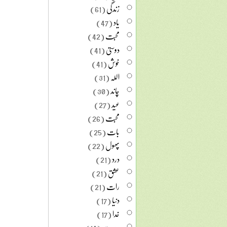
زندگی
(61)
یاد
(47)
محبت
(42)
دوستی
(41)
خوش
(41)
اللہ
(31)
چاند
(30)
عید
(27)
محبت
(26)
بات
(25)
پھول
(22)
درد
(21)
عشق
(21)
رات
(21)
دنیا
(17)
خدا
(17)