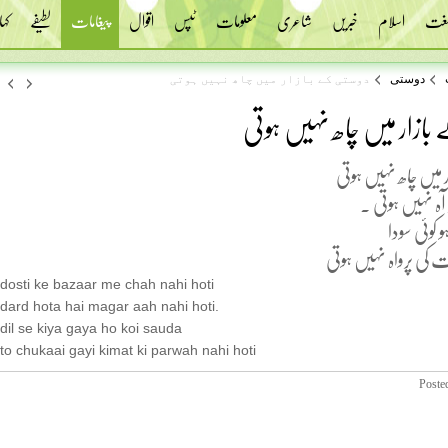
 لغت
اسلام
خبریں
شاعری
معلومات
ٹپس
اقوال
پیغامات
لطیفے
کہا
دوستی
دوستی کے بازار میں چاھ نہیں ہوتی
بازار میں چاھ نہیں ہوتی
 میں چاھ نہیں ہوتی
 آہ نہیں ہوتی .
 کوئی سودا
مت کی پرواہ نہیں ہوتی
dosti ke bazaar me chah nahi hoti
dard hota hai magar aah nahi hoti.
dil se kiya gaya ho koi sauda
to chukaai gayi kimat ki parwah nahi hoti
Poste