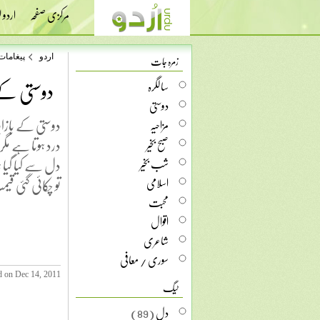
مرکزی صفحہ
اردو
زمرہ جات
اردو
پیغامات
دوستی کے 
سالگرہ
دوستی
دوستی کے بازار
مزاحیہ
درد ہوتا ہے مگر
صبح بخیر
دل سے کیا گیا ہو
شب بخیر
تو چکائی گئی قی
اسلامی
محبت
اقوال
شاعری
سوری / معافی
d on Dec 14, 2011
ٹیگ
دل
(89)