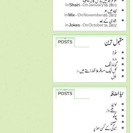
موسمِ ہجر میں بارِش کا برسنا کیسا
In
Shairi
-
On January 10, 2013
نیند میں ہو
In
Mix
-
On November 05, 2012
شادی کے بعد
In
Jokes
-
On October 16, 2012
مقبول ترین
POSTS
فراز
درد
گڈ مارننگ
کل ایک مسافر ملا تھا راستے میں <
غزل
نیا اضافہ
POSTS
لو لیٹر
رشتے دار
پوگو
تصویر
زندگی کے کسی موڑ پر