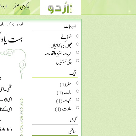
مرکزی صفحہ
اردو
زمرہ جات
اردو
کہانیاں
بہت یاد ا
افسانے
بچوں کی کہانیاں
حیرت انگیز واقعات
سچی کہانیاں
ٹیگ
سفر
(1)
رات
(1)
محبت
(1)
عادت
(1)
گزشتہ
ساتھی