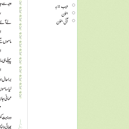
ویب جزبہ
جنون
آئی جنون