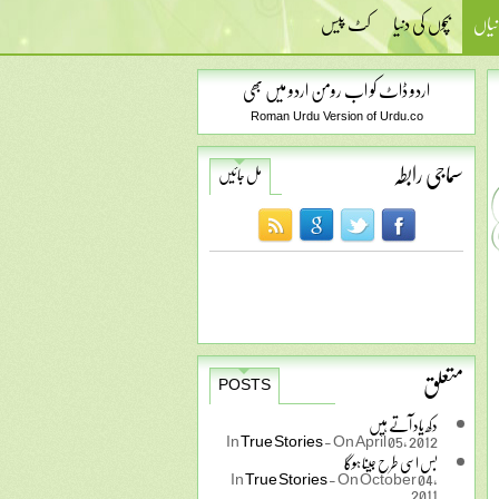
نیاں
بچوں کی دنیا
کٹ پیس
اردو ڈاٹ کو اب رومن اردو میں بھی
Roman Urdu Version of Urdu.co
سماجی رابطہ
مل جائیں
متعلق
POSTS
دکھ یاد آتے ہیں
In
True Stories
-
On April 05, 2012
بس اسی طرح جینا ہوگا
In
True Stories
-
On October 04,
2011