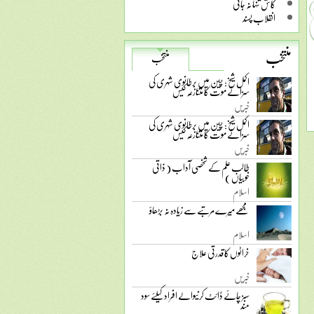
کاش تنہا نہ جاتی
انقلاب پسند
منتخب
منتخب
اکمل شیخ: چین میں برطانوی شہری کی
سزائے موت کا متنازعہ کیس
خبریں
اکمل شیخ: چین میں برطانوی شہری کی
سزائے موت کا متنازعہ کیس
خبریں
طالب علم کے شخصی آداب ( ذاتی
خوبیاں )
اسلام
مجھے میرے مرتبے سے زیادہ نہ بڑھاؤ
اسلام
خراٹوں کا قدرتی علاج
خبریں
سبز چائے ڈائٹ کرنیوالے افراد کیلئے سود
مند