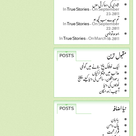
شادی کی دعا کرتی ہوں
In
True Stories
-
On September
23, 2011
تم میرے سب کچھ ہو
In
True Stories
-
On September
22, 2011
بہو ہو تو ایسی
In
True Stories
-
On March 10, 2011
مقبول ترین
POSTS
ایک خوفناک چیخ سناٹے میں گونجی
عذاب میں مبتلا لڑکیاں
برمودا تکون: سائنس کی دنیا کیلئے چیلنج
خوابوں کی دنیا
آسیب زدہ مکان
نیا اضافہ
POSTS
سائبان
چاک دامن
قرار محبت