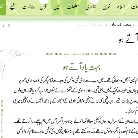
 لغت
اسلام
خبریں
شاعری
معلومات
ٹپس
اقوال
پیغامات
لطیفے
کہا
سچی کہانیاں
بہت یاد آتے ہو
ٓتے ہو