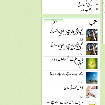
کاش تنہا نہ جاتی
انقلاب پسند
منتخب
منتخب
اکمل شیخ: چین میں برطانوی شہری کی
سزائے موت کا متنازعہ کیس
خبریں
اکمل شیخ: چین میں برطانوی شہری کی
سزائے موت کا متنازعہ کیس
خبریں
طالب علم کے شخصی آداب ( ذاتی
خوبیاں )
اسلام
مجھے میرے مرتبے سے زیادہ نہ بڑھاؤ
اسلام
خراٹوں کا قدرتی علاج
خبریں
سبز چائے ڈائٹ کرنیوالے افراد کیلئے سود