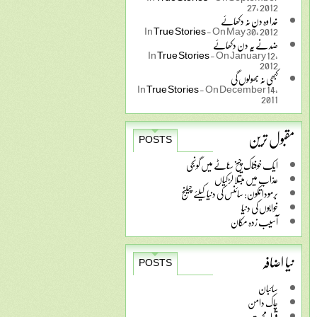
27, 2012
خدا وہ دن نہ دکھائے
In
True Stories
-
On May 30, 2012
ضد نے یہ دن دکھائے
In
True Stories
-
On January 12,
2012
کبھی نہ بھولوں گی
In
True Stories
-
On December 14,
2011
مقبول ترین
POSTS
ایک خوفناک چیخ سناٹے میں گونجی
عذاب میں مبتلا لڑکیاں
برمودا تکون: سائنس کی دنیا کیلئے چیلنج
خوابوں کی دنیا
آسیب زدہ مکان
نیا اضافہ
POSTS
سائبان
چاک دامن
قرار محبت