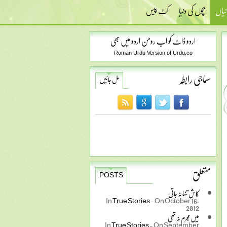
نیاں
بچوں کی دنیا
کٹ پیس
اردو ڈاٹ کو اب رومن اردو میں بھی
Roman Urdu Version of Urdu.co
سماجی رابطہ
مل جائیں
متعلق
POSTS
کاش تنہا نہ جاتی
In
True Stories
-
On October 16,
2012
میں مجرم نہ تھی
In
True Stories
-
On September