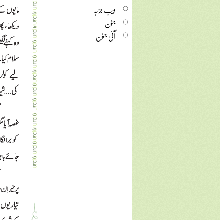
ویب جزبہ
جنون
آئی جنون