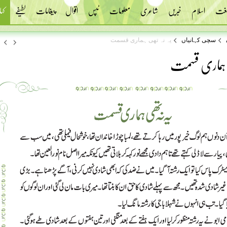
 لغت
اسلام
خبریں
شاعری
معلومات
ٹپس
اقوال
پیغامات
لطیفے
کہا
سچی کہانیاں
یہ نہ تھی ہماری قسمت
 ہماری قسمت