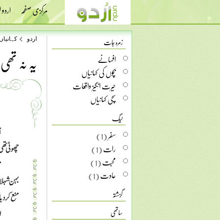
مرکزی صفحہ
اردو
زمرہ جات
اردو
کہانیاں
یہ نہ تھی
افسانے
بچوں کی کہانیاں
حیرت انگیز واقعات
سچی کہانیاں
ٹیگ
سفر
(1)
رات
(1)
محبت
(1)
عادت
(1)
گزشتہ
ساتھی