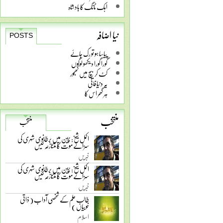
اہک ٹانگ کا بادشاہ
نیا اضافہ
POSTS
پیاسا ہو تو رک جائے
گورا گورا دیکھو لوگوں
کٹ کر بیچ میں کھجور
یہ دنیا فانی
ہر گھر اس کا
منتخب
منتخب
اکمل شیخ: چین میں برطانوی شہری کی
سزائے موت کا متنازعہ کیس
خبریں
اکمل شیخ: چین میں برطانوی شہری کی
سزائے موت کا متنازعہ کیس
خبریں
طالب علم کے شخصی آداب ( ذاتی
خوبیاں )
اسلام