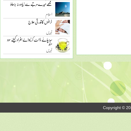
مجھے میرے مرتبے سے زیادہ نہ بڑھاؤ
اسلام
خراٹوں کا قدرتی علاج
خبریں
سبز چائے ڈائٹ کرنیوالے افراد کیلئے سود
مند
خبریں
Copyright © 20