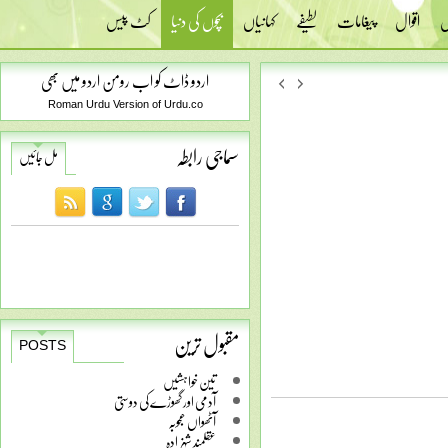
س
اقوال
پیغامات
لطیفے
کہانیاں
بچوں کی دنیا
کٹ پیس
اردو ڈاٹ کو اب رومن اردو میں بھی
Roman Urdu Version of Urdu.co
سماجی رابطہ
مل جائیں
مقبول ترین
POSTS
تین خواہشیں
آدمی اور گھوڑے کی دوستی
آٹھواں عجوبہ
عقلمند شہزادہ