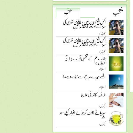
منتخب
منتخب
اکمل شیخ: چین میں برطانوی شہری کی
سزائے موت کا متنازعہ کیس
خبریں
اکمل شیخ: چین میں برطانوی شہری کی
سزائے موت کا متنازعہ کیس
خبریں
طالب علم کے شخصی آداب ( ذاتی
خوبیاں )
اسلام
مجھے میرے مرتبے سے زیادہ نہ بڑھاؤ
اسلام
خراٹوں کا قدرتی علاج
خبریں
سبز چائے ڈائٹ کرنیوالے افراد کیلئے سود
مند
خبریں