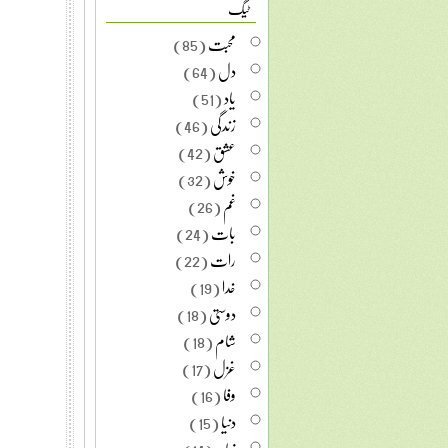
ٹیگ
محبت
(85)
دل
(64)
یاد
(51)
زندگی
(46)
عشق
(42)
خوش
(32)
غم
(26)
بات
(24)
رات
(22)
خدا
(19)
دوستی
(18)
شام
(18)
غزل
(17)
وفا
(16)
دنیا
(15)