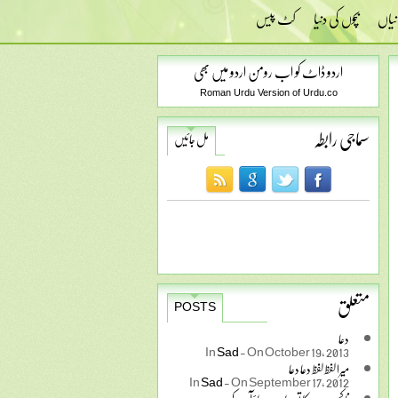
نیاں
بچوں کی دنیا
کٹ پیس
اردو ڈاٹ کو اب رومن اردو میں بھی
Roman Urdu Version of Urdu.co
سماجی رابطہ
مل جائیں
متعلق
POSTS
دعا
In
Sad
-
On October 19, 2013
میرا لفظ لفظ دعا دعا
In
Sad
-
On September 17, 2012