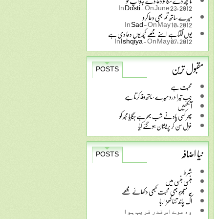
نا کچھ دے سکا تو دعا دے جاؤ آپ کو
In
Dosti
-
On June 23, 2012
میرے ساتھ تم بھی دعا کرو
In
Sad
-
On May 10, 2012
یوں لگتا ہے اسنے مجھے کچھ یوں دعا دی ہے
In
Ishqiya
-
On May 07, 2012
مقبول ترین
POSTS
محبت ہے
جب تیرا درد میرے ساتھ وفا کرتا ہے
آنکھیں
پھر کسی یاد نے شب بھر ہے جگایا مجھ کو
غزل سن کر پریشان ہو گئے کیا
نیا اضافہ
POSTS
شرط
ہنسی ہنسی میں
یہ معجزہ بھی محبت کبھی دکھائے مجھے
اک چاند تنہا کھڑا رہا
ﻭﮦ ﻣﺮﮮ ﺍﺱ ﻗﺪﺭ ﻗﺮﯾﺐ ﮨﻮﺍ