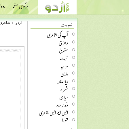
مرکزی صفحہ
اردو
زمرہ جات
اردو
شاعری
آپ کی شاعری
دودستی
متفرق
محبت
مزاحیہ
مذہبی
نیا اضافہ
شعراء
سیاسی
دکھ / درد
ایس ایم ایس شاعری
تہورا