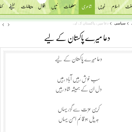
 لغت
اسلام
خبریں
شاعری
معلومات
ٹپس
اقوال
پیغامات
لطیفے
کہا
سیاسی
دعا میرے پاکستان کے لیے
دعا میرے پاکستان کے لیے
دعا میرے پاکستان کے لیے
سب خوش رہیں آباد رہیں
دل ان کے ہمیشہ شاد رہیں
کرین عزت سے گزر یہاں
ہر پل ہو قائم امن یہاں