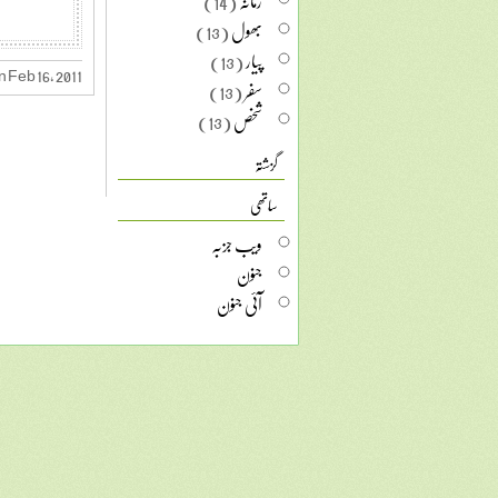
زمانہ
(14)
بھول
(13)
پیار
(13)
 Feb 16, 2011
سفر
(13)
شخص
(13)
گزشتہ
ساتھی
ویب جزبہ
جنون
آئی جنون