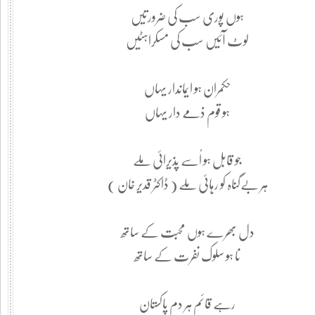
ہوں پوری سب کی ضرورتیں
لوٹ آئیں سب کی مسکراہٹیں
حکمران ہو ایماندار یہاں
ہو قوم ذمے دار یہاں
جو قابل ہو اُسے پذیرائی ملے
ہر بےگناہ کو رہائی ملے ( ڈاکٹر قدیر خان )
دل بھرے ہوں محبت کے ساتھ
نا ہو سلوک نفرت کے ساتھ
رہے قائم ہر دم پاکستان