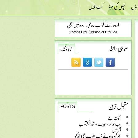
نیاں
بچوں کی دنیا
کٹ پیس
اردو ڈاٹ کو اب رومن اردو میں بھی
Roman Urdu Version of Urdu.co
سماجی رابطہ
مل جائیں
مقبول ترین
POSTS
محبت ہے
جب تیرا درد میرے ساتھ وفا کرتا ہے
آنکھیں
پھر کسی یاد نے شب بھر ہے جگایا مجھ کو