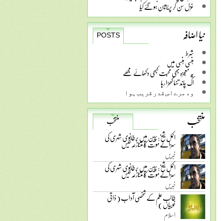
غزل سن کر پریشان ہو گئے کیا
نیا اضافہ
POSTS
شرط
ہنسی ہنسی میں
یہ معجزہ بھی محبت کبھی دکھائے مجھے
اک چاند تنہا کھڑا رہا
ﻭﮦ ﻣﺮﮮ ﺍﺱ ﻗﺪﺭ ﻗﺮﯾﺐ ﮨﻮﺍ
منتخب
منتخب
اکمل شیخ: چین میں برطانوی شہری کی
سزائے موت کا متنازعہ کیس
خبریں
اکمل شیخ: چین میں برطانوی شہری کی
سزائے موت کا متنازعہ کیس
خبریں
طالب علم کے شخصی آداب ( ذاتی
خوبیاں )
اسلام