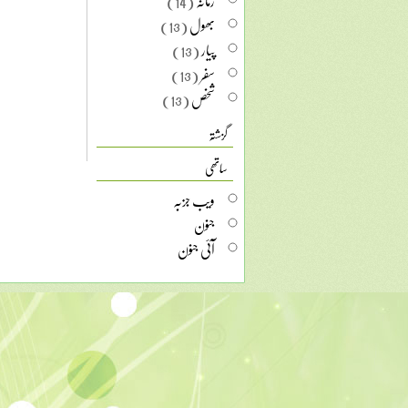
زمانہ
(14)
بھول
(13)
پیار
(13)
سفر
(13)
شخص
(13)
گزشتہ
ساتھی
ویب جزبہ
جنون
آئی جنون