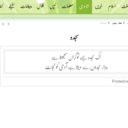
 لغت
اسلام
خبریں
شاعری
معلومات
ٹپس
اقوال
پیغامات
لطیفے
کہا
مذہبی
سجدہ
سجدہ
اک سجدہ جسے تو گراں سمجھتا ہے
ہزار سجدوں سے دیتا ہے آدمی کو نجات
Posted on