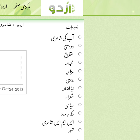
مرکزی صفحہ
اردو
زمرہ جات
اردو
شاعری
آپ کی شاعری
دودستی
متفرق
محبت
مزاحیہ
مذہبی
نیا اضافہ
 Oct 24, 2013
شعراء
سیاسی
دکھ / درد
ایس ایم ایس شاعری
تہورا