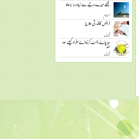
مجھے میرے مرتبے سے زیادہ نہ بڑھاؤ
اسلام
خراٹوں کا قدرتی علاج
خبریں
سبز چائے ڈائٹ کرنیوالے افراد کیلئے سود
مند
خبریں