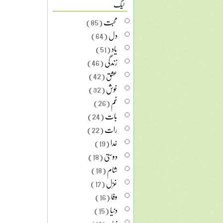
ٹیگ
محبت
(85)
دل
(64)
یاد
(51)
زندگی
(46)
عشق
(42)
خوش
(32)
غم
(26)
بات
(24)
رات
(22)
خدا
(19)
دوستی
(18)
شام
(18)
غزل
(17)
وفا
(16)
دنیا
(15)