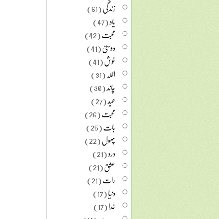
زندگی
(61)
یاد
(47)
محبت
(42)
دوستی
(41)
خوش
(41)
اللہ
(31)
چاند
(30)
عید
(27)
محبت
(26)
بات
(25)
پھول
(22)
درد
(21)
عشق
(21)
رات
(21)
دنیا
(17)
خدا
(17)