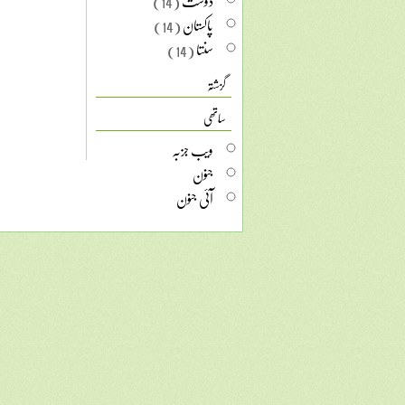
دوست
(14)
پاکستان
(14)
سنتا
(14)
گزشتہ
ساتھی
ویب جزبہ
جنون
آئی جنون