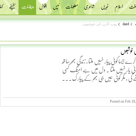
 لغت
اسلام
خبریں
شاعری
معلومات
ٹپس
اقوال
پیغامات
لطیفے
کہا
dard
پوپ کارن کی خوشبوں
 خوشبوں
 کرے ایسا کوئی پیار نہیں ملتا ، زندگی بھر ساتھ
کوئی یار نہیں ملتا . دل میں ہے امنگ کسی
 کی ، مگر کوئی ہمیں جی بھر کے پیار ک...
Posted on Feb 18