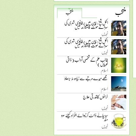
منتخب
منتخب
اکمل شیخ: چین میں برطانوی شہری کی
سزائے موت کا متنازعہ کیس
خبریں
اکمل شیخ: چین میں برطانوی شہری کی
سزائے موت کا متنازعہ کیس
خبریں
طالب علم کے شخصی آداب ( ذاتی
خوبیاں )
اسلام
مجھے میرے مرتبے سے زیادہ نہ بڑھاؤ
اسلام
خراٹوں کا قدرتی علاج
خبریں
سبز چائے ڈائٹ کرنیوالے افراد کیلئے سود
مند
خبریں