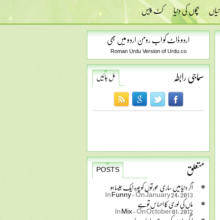
نیاں
بچوں کی دنیا
کٹ پیس
اردو ڈاٹ کو اب رومن اردو میں بھی
Roman Urdu Version of Urdu.co
سماجی رابطہ
مل جائیں
متعلق
POSTS
اگر دنیا میں ساری عورتوں کو چہرہ ایک جیسا ہو
In
Funny
-
On January 24, 2013
ماں کی لوری کا احساس تو ہے
In
Mix
-
On October 01, 2012