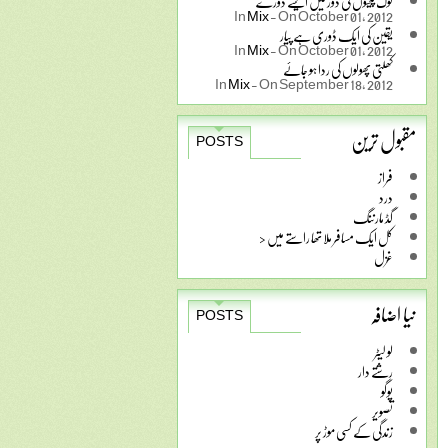
لوگ پیسوں کی دور میں ایسے دوڑے
In
Mix
-
On October 01, 2012
یقین کی ایک ڈوری ہے پیار
In
Mix
-
On October 01, 2012
کھلتی پھولوں کی ردا ہو جائے
In
Mix
-
On September 18, 2012
مقبول ترین
POSTS
فراز
درد
گڈ مارننگ
کل ایک مسافر ملا تھا راستے میں <
غزل
نیا اضافہ
POSTS
لو لیٹر
رشتے دار
پوگو
تصویر
زندگی کے کسی موڑ پر