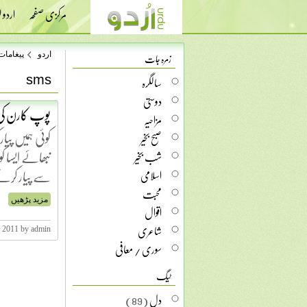
مرکزی صفحہ
اردو
زمرہ جات
اردو
پیغامات
sms
سالگرہ
دوستی
پوپ کارن کی
مزاحیہ
کوئی ہمیں پیار
صبح بخیر
نبھائے ایسا 
شب بخیر
سے پیار کرنے
اسلامی
محبت
مزید پڑھیں
اقوال
شاعری
, 2011 by admin
سوری / معافی
ٹیگ
دل
(89)