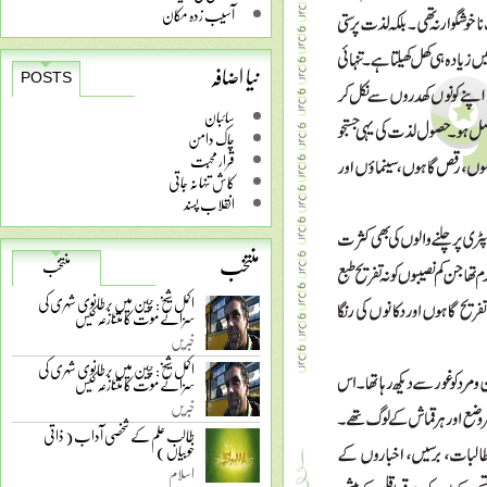
آسیب زدہ مکان
نیا اضافہ
POSTS
سائبان
چاک دامن
قرار محبت
کاش تنہا نہ جاتی
انقلاب پسند
منتخب
منتخب
اکمل شیخ: چین میں برطانوی شہری کی
سزائے موت کا متنازعہ کیس
خبریں
اکمل شیخ: چین میں برطانوی شہری کی
سزائے موت کا متنازعہ کیس
خبریں
طالب علم کے شخصی آداب ( ذاتی
خوبیاں )
اسلام