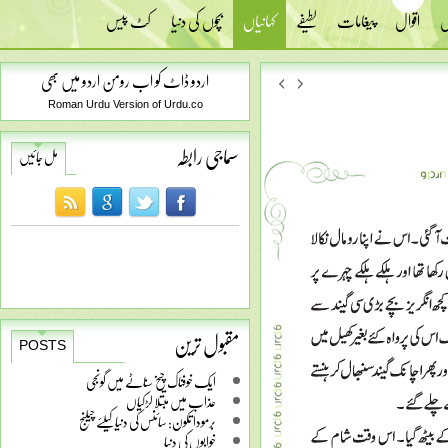
س
اقوال
پیغامات
لطیفے
کہانیاں
بچوں کی دنیا
کٹ پیس
اردو ڈاٹ کو اب رومن اردو میں بھی
Roman Urdu Version of Urdu.co
سماجی رابطہ
مل جائیں
مقبول ترین
POSTS
ایک خوفناک چیخ سناٹے میں گونجی
عذاب میں مبتلا لڑکیاں
برمودا تکون: سائنس کی دنیا کیلئے چیلنج
خوابوں کی دنیا