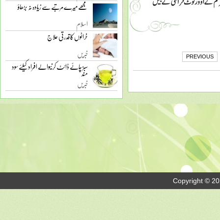
مجھے میرے مرتبے سے زیادہ نہ بڑھاؤ
اسلام
خراٹوں کا قدرتی علاج
خبریں
PREVIOUS
سبز چائے ڈائٹ کرنیوالے افراد کیلئے سود
مند
خبریں
Copyright © 20