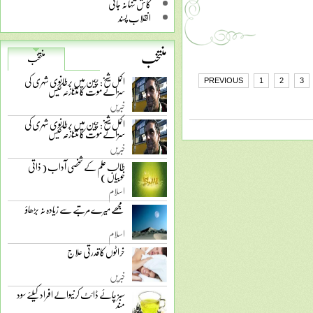
کاش تنہا نہ جاتی
انقلاب پسند
منتخب
منتخب
اکمل شیخ: چین میں برطانوی شہری کی
PREVIOUS
1
2
3
سزائے موت کا متنازعہ کیس
خبریں
اکمل شیخ: چین میں برطانوی شہری کی
سزائے موت کا متنازعہ کیس
خبریں
طالب علم کے شخصی آداب ( ذاتی
خوبیاں )
اسلام
مجھے میرے مرتبے سے زیادہ نہ بڑھاؤ
اسلام
خراٹوں کا قدرتی علاج
خبریں
سبز چائے ڈائٹ کرنیوالے افراد کیلئے سود
مند