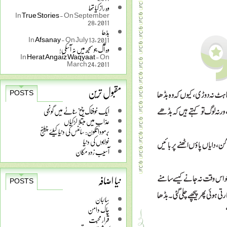
وہ راز کیا تھا
In
True Stories
-
On September
28, 2011
بڈھا
In
Afsanay
-
On July 13, 2011
وہ آگ جو سمجھ میں نہ آسکی!
In
Herat Angaiz Waqyaat
-
On
March 24, 2011
مقبول ترین
POSTS
ایک خوفناک چیخ سناٹے میں گونجی
عذاب میں مبتلا لڑکیاں
برمودا تکون: سائنس کی دنیا کیلئے چیلنج
خوابوں کی دنیا
آسیب زدہ مکان
نیا اضافہ
POSTS
سائبان
چاک دامن
قرار محبت