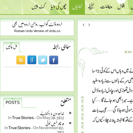
س
اقوال
پیغامات
لطیفے
کہانیاں
بچوں کی دنیا
کٹ پیس
اردو ڈاٹ کو اب رومن اردو میں بھی
Roman Urdu Version of Urdu.co
سماجی رابطہ
مل جائیں
متعلق
POSTS
خدا وہ دن نہ دکھائے
In
True Stories
-
On May 30, 2012
وہ پھر نہیں لوٹی
In
True Stories
-
On November 02,
2011