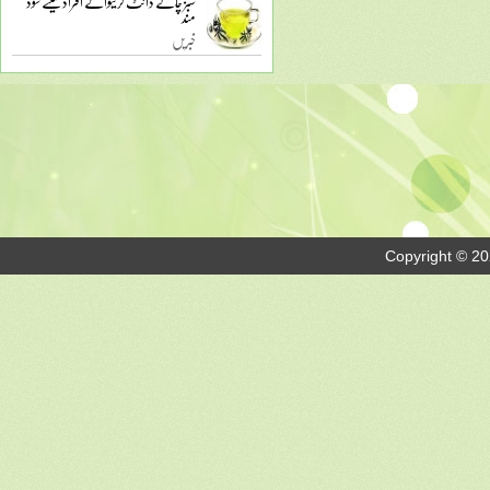
سبز چائے ڈائٹ کرنیوالے افراد کیلئے سود
مند
خبریں
Copyright © 20