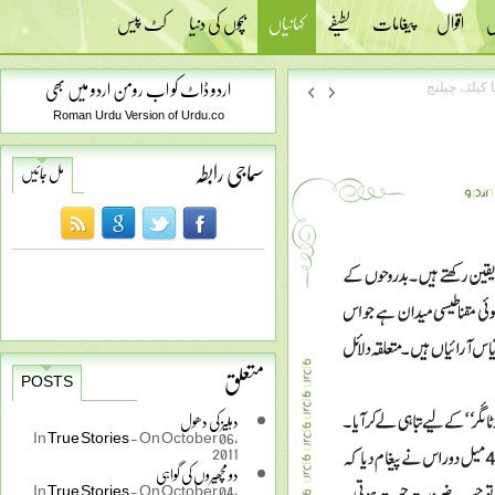
س
اقوال
پیغامات
لطیفے
کہانیاں
بچوں کی دنیا
کٹ پیس
اردو ڈاٹ کو اب رومن اردو میں بھی
 کیلئے چیلنج
Roman Urdu Version of Urdu.co
سماجی رابطہ
مل جائیں
متعلق
POSTS
دہلیز کی دھول
In
True Stories
-
On October 06,
2011
دو مچھیروں کی گواہی
In
True Stories
-
On October 04,