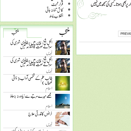
قرار محبت
کاش تنہا نہ جاتی
انقلاب پسند
منتخب
منتخب
PREVI
اکمل شیخ: چین میں برطانوی شہری کی
سزائے موت کا متنازعہ کیس
خبریں
اکمل شیخ: چین میں برطانوی شہری کی
سزائے موت کا متنازعہ کیس
خبریں
طالب علم کے شخصی آداب ( ذاتی
خوبیاں )
اسلام
مجھے میرے مرتبے سے زیادہ نہ بڑھاؤ
اسلام
خراٹوں کا قدرتی علاج
خبریں