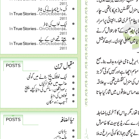
2011
اک داغ چھپانے کی خاطر
In
True Stories
-
On October 04,
2011
ایک خواب کی خاطر
In
True Stories
-
On October 04,
2011
جیتے تھے جن کے لیے
In
True Stories
-
On October 03,
2011
مقبول ترین
POSTS
ایک خوفناک چیخ سناٹے میں گونجی
عذاب میں مبتلا لڑکیاں
برمودا تکون: سائنس کی دنیا کیلئے چیلنج
خوابوں کی دنیا
آسیب زدہ مکان
نیا اضافہ
POSTS
سائبان
چاک دامن