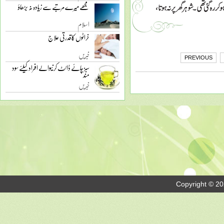
مجھے میرے مرتبے سے زیادہ نہ بڑھاؤ
اسلام
خراٹوں کا قدرتی علاج
خبریں
PREVIOUS
سبز چائے ڈائٹ کرنیوالے افراد کیلئے سود
مند
خبریں
Copyright © 20