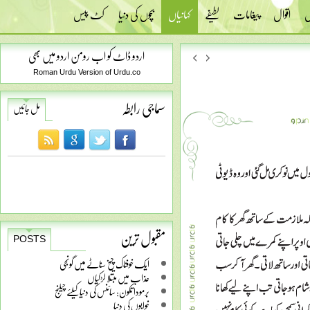
س
اقوال
پیغامات
لطیفے
کہانیاں
بچوں کی دنیا
کٹ پیس
اردو ڈاٹ کو اب رومن اردو میں بھی
Roman Urdu Version of Urdu.co
سماجی رابطہ
مل جائیں
مقبول ترین
POSTS
ایک خوفناک چیخ سناٹے میں گونجی
عذاب میں مبتلا لڑکیاں
برمودا تکون: سائنس کی دنیا کیلئے چیلنج
خوابوں کی دنیا