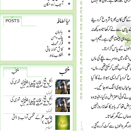
آسیب زدہ مکان
نیا اضافہ
POSTS
سائبان
چاک دامن
قرار محبت
کاش تنہا نہ جاتی
انقلاب پسند
منتخب
منتخب
اکمل شیخ: چین میں برطانوی شہری کی
سزائے موت کا متنازعہ کیس
خبریں
اکمل شیخ: چین میں برطانوی شہری کی
سزائے موت کا متنازعہ کیس
خبریں
طالب علم کے شخصی آداب ( ذاتی
خوبیاں )
اسلام