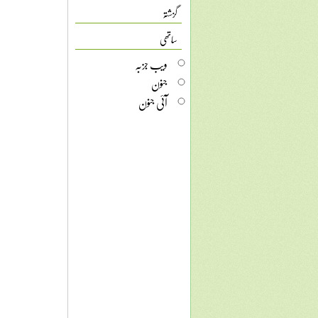
گزشتہ
ساتھی
ویب جزبہ
جنون
آئی جنون