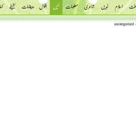
 لغت
اسلام
خبریں
شاعری
معلومات
ٹپس
اقوال
پیغامات
لطیفے
کہا
uncategorized