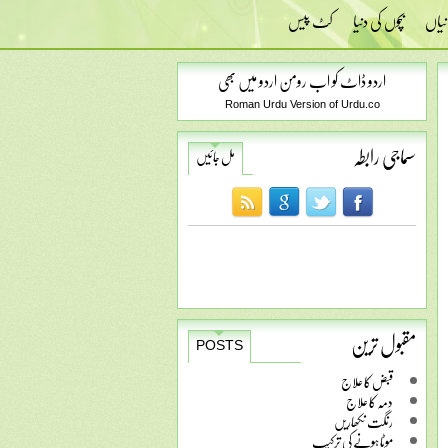
نیاں
بچوں کی دنیا
کٹ پیس
اردو ڈاٹ کو اب رومن اردو میں بھی
Roman Urdu Version of Urdu.co
سماجی رابطہ
مل جائیں
مقبول ترین
POSTS
قبض کا علاج
دمہ کا علاج
رنگت نکھاریں
موٹا ہونے کی ترکیب