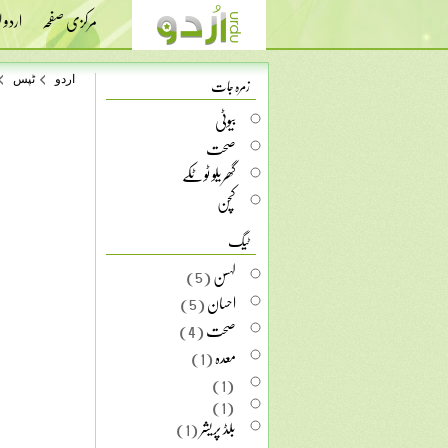
مرکزی صفحہ
اردو
زمرہ جات
اردو
ٹپس
بیوٹی
صحت
گھریلو ٹوٹکے
کچن
ٹیگ
لہسن
(5)
احسان
(5)
صحت
(4)
معدہ
(1)
(1)
(1)
بلڈ پریشر
(1)