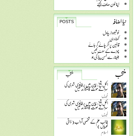
اپنا خون صاف کیجئے
نیا اضافہ
POSTS
خوشبودار چاول
کھٹا دہی
قالین پر اگر چائے گر جائے
چمڑے کے سوٹ کیس
بلینڈر سے لہسن پیاز کی بو
منتخب
منتخب
اکمل شیخ: چین میں برطانوی شہری کی
سزائے موت کا متنازعہ کیس
خبریں
اکمل شیخ: چین میں برطانوی شہری کی
سزائے موت کا متنازعہ کیس
خبریں
طالب علم کے شخصی آداب ( ذاتی
خوبیاں )
اسلام