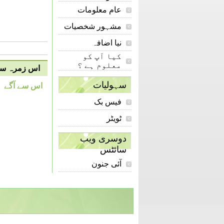
عام معلومات
مشہور شخصیات
نیا اضافہ
کیا آپ کو
معلوم ہے ؟
اس زمرہ سے 
سہولیات
اس سے آگے
فیس بک
ٹویٹر
دوسری ویب
سائٹس
آئی جنون