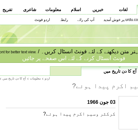
لغات
خبریں
اسلام
معلومات
شاعری
تفریح
urdu.co پر خوش آمدید
آپ کی رائے
رابطہ
اردو فونٹ
ا بہتر متن دیکھنے کے لئے فونٹ انسٹال کریں۔
ont for better text view.
فونٹ انسٹال کرنے کے لئے اس صفحے پر جائیں
آج کا دن تاریخ میں
اردو
معلومات
آج کا دن تاریخ میں
یم اکرم پیدا ہوئے?
03 جون 1966
کرکٹر وسیم اکرم پیدا ہوئے?