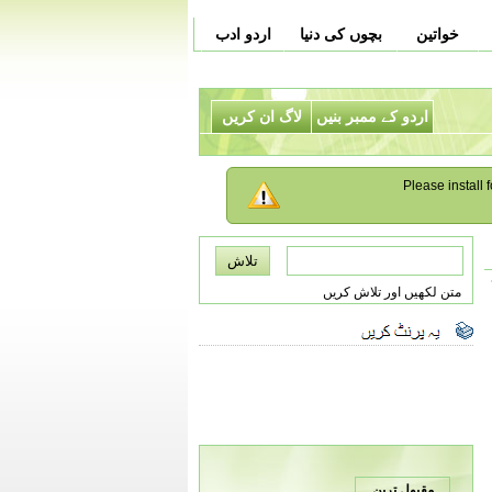
خواتین
بچوں کی دنیا
اردو ادب
اردو کے ممبر بنیں
لاگ ان کریں
Please install f
متن لکھیں اور تلاش کریں
مقبول ترین