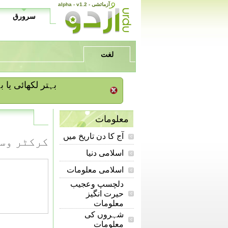
alpha - v1.2 - آزمائشی
سرورق
لغت
/ بہتر لکھائی ی
معلومات
آج کا دن تاریخ میں
کرکٹر وس
اسلامی دنیا
اسلامی معلومات
دلچسپ وعجیب
حیرت انگیز
معلومات
شہروں کی
معلومات