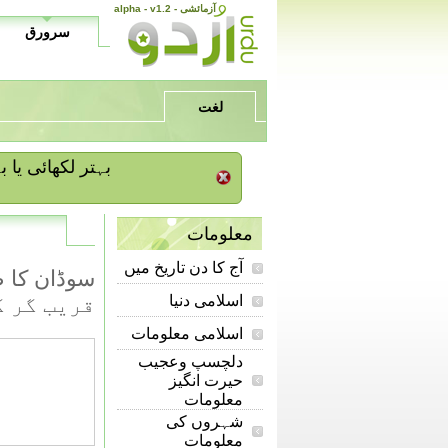
alpha - v1.2 - آزمائشی
سرورق
لغت
/ بہتر لکھائی ی
معلومات
آج کا دن تاریخ میں
اسلامی دنیا
قریب گر کرتباہ
اسلامی معلومات
دلچسپ وعجیب
حیرت انگیز
معلومات
شہروں کی
معلومات