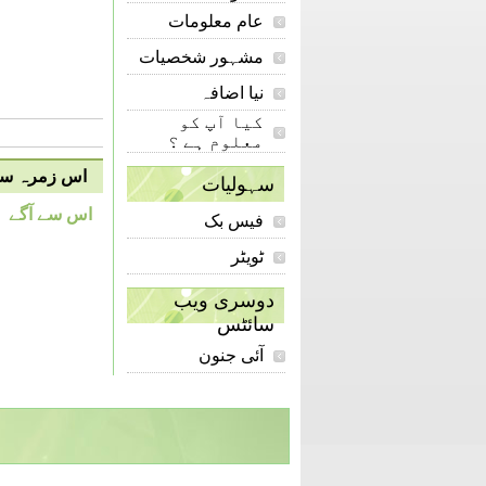
عام معلومات
مشہور شخصیات
نیا اضافہ
کیا آپ کو
معلوم ہے ؟
اس زمرہ سے 
سہولیات
اس سے آگے
فیس بک
ٹویٹر
دوسری ویب
سائٹس
آئی جنون