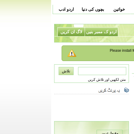
خواتین
بچوں کی دنیا
اردو ادب
اردو کے ممبر بنیں
لاگ ان کریں
Please install f
متن لکھیں اور تلاش کریں
مقبول ترین