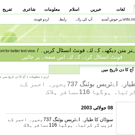
لغات
خبریں
اسلام
معلومات
شاعری
تفریح
urdu.co پر خوش آمدید
آپ کی رائے
رابطہ
اردو فونٹ
ا بہتر متن دیکھنے کے لئے فونٹ انسٹال کریں۔
ont for better text view.
فونٹ انسٹال کرنے کے لئے اس صفحے پر جائیں
آج کا دن تاریخ میں
اردو
معلومات
آج کا دن تاریخ میں
سوڈان کا طیارہ اےئربس بوئنگ 737بحیرہ احمر کے
 ہوگیا 116مسافر ہلاک
08 جولائی 2003
سوڈان کا طیارہ اےئربس بوئنگ 737بحیرہ احمر کے
قریب گر کرتباہ ہوگیا 116مسافر ہلاک