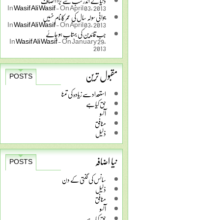
دنیا کے اندر سب سے بڑا انصاف
In
Wasif Ali Wasif
-
On April 03, 2013
جوانی سولہ سال کی عمر کا نام نہیں
In
Wasif Ali Wasif
-
On April 03, 2013
جب قائدین کی بہتاب ہو جائے
In
Wasif Ali Wasif
-
On January 29,
2013
مقبول ترین
POSTS
استعداد سے زیادہ کی تمنا
حق کیا ہے
آنسو
منافق
ذلیل
نیا اضافہ
POSTS
سانس کی گنتی کے دن
ذلیل
منافق
آنسو
حق کیا ہے