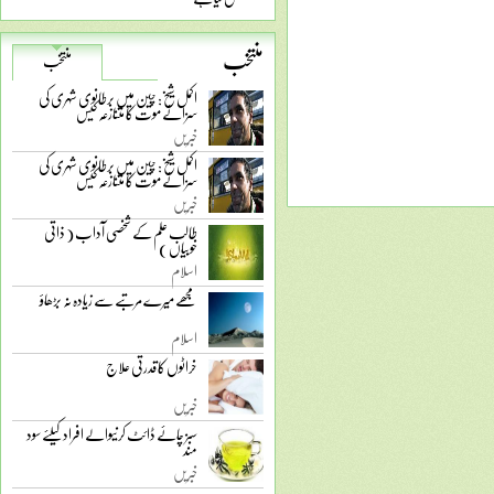
منتخب
منتخب
اکمل شیخ: چین میں برطانوی شہری کی
سزائے موت کا متنازعہ کیس
خبریں
اکمل شیخ: چین میں برطانوی شہری کی
سزائے موت کا متنازعہ کیس
خبریں
طالب علم کے شخصی آداب ( ذاتی
خوبیاں )
اسلام
مجھے میرے مرتبے سے زیادہ نہ بڑھاؤ
اسلام
خراٹوں کا قدرتی علاج
خبریں
سبز چائے ڈائٹ کرنیوالے افراد کیلئے سود
مند
خبریں