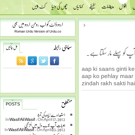
س
اقوال
پیغامات
لطیفے
کہانیاں
بچوں کی دنیا
کٹ پیس
اردو ڈاٹ کو اب رومن اردو میں بھی
Roman Urdu Version of Urdu.co
سماجی رابطہ
مل جائیں
پ کو پہلے مار سکتا ہے۔
aap ki saans ginti k
aap ko pehlay maar s
zindah rakh sakti hai
متعلق
POSTS
استعداد سے زیادہ کی تمنا
In
Wasif Ali Wasif
-
On April 17, 2013
جو بات آپ كے دِل میں اُتَر گئی
In
Wasif Ali Wasif
-
On April 03, 2013