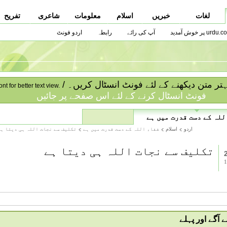
لغات
خبریں
اسلام
معلومات
شاعری
تفریح
urdu.co پر خوش آمدید
آپ کی رائے
رابطہ
اردو فونٹ
ا بہتر متن دیکھنے کے لئے فونٹ انسٹال کریں۔
ont for better text view.
فونٹ انسٹال کرنے کے لئے اس صفحے پر جائیں
للہ کے دست قدرت میں ہے
اردو
اسلام
شفاء اللہ کے دست قدرت میں ہے
تکلیف سے نجات اللہ ہی دیتا ہے
تکلیف سے نجات اللہ ہی دیتا ہے
آگے اور پہلے