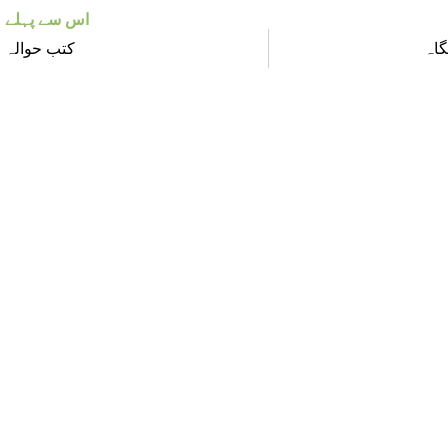
اس سے پہلے
گاہ
کتب حوالہ