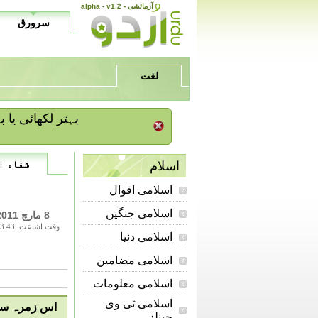
alpha - v1.2 - آزمائشی
سرورق
لغت
/ بہتر لکھائی ی
شفاء ا
اسلام
اسلامی اقوال
اسلامی جنگیں
8 مارچ 2011
وقت اشاعت: 13:43
اسلامی دنیا
اسلامی مضامین
اسلامی معلومات
اسلامی ٹی وی
اس زمرہ سے 
چینلز