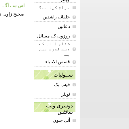
اس سے آگے
حرام کیا ہے؟
صحیح زاویہ ن
خلفائے راشدین
دعائیں
روزوں کے مسائل
شفاء اللہ کے
دست قدرت میں
ہے
قصص الانبیاء
سہولیات
فیس بک
ٹویٹر
دوسری ویب
سائٹس
آئی جنون