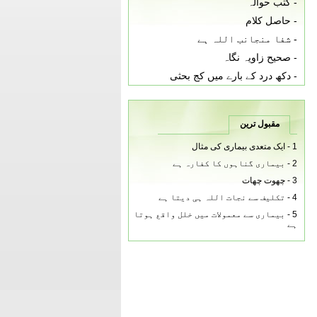
-
کتب حوالہ
-
حاصل کلام
-
شفا منجانب اللہ ہے
-
صحیح زاویہ نگاہ
-
دکھ درد کے بارے میں کج بحثی
مقبول ترین
1 -
ایک متعدی بیماری کی مثال
2 -
بیماری گناہوں کا کفارہ ہے
3 -
چھوت چھات
4 -
تکلیف سے نجات اللہ ہی دیتا ہے
5 -
بیماری سے معمولات میں خلل واقع ہوتا
ہے