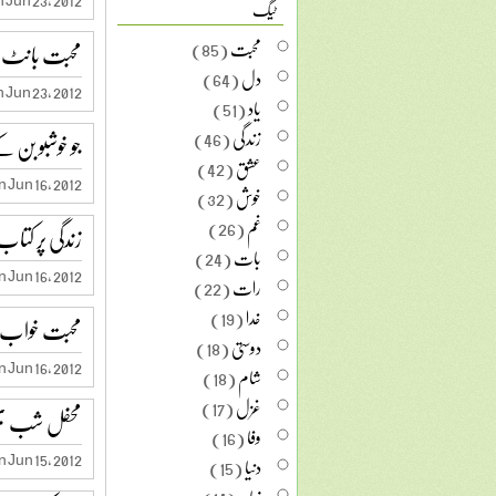
ٹیگ
محبت
(85)
محبت بانٹ 
دل
(64)
 Jun 23, 2012
یاد
(51)
زندگی
(46)
جو خوشبو بن 
عشق
(42)
 Jun 16, 2012
خوش
(32)
غم
(26)
زندگی پر کتاب
بات
(24)
 Jun 16, 2012
رات
(22)
خدا
(19)
محبت خواب 
دوستی
(18)
 Jun 16, 2012
شام
(18)
غزل
(17)
محفل شب بھ
وفا
(16)
 Jun 15, 2012
دنیا
(15)