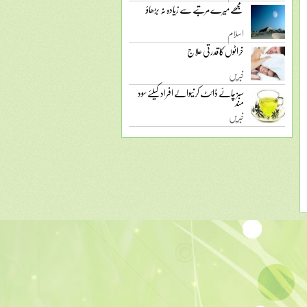
مجھے میرے مرتبے سے زیادہ نہ بڑھاؤ
اسلام
خراٹوں کا قدرتی علاج
خبریں
سبز چائے ڈائٹ کرنیوالے افراد کیلئے سود
مند
خبریں