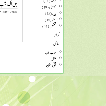
زمانہ
(14)
بس اک شب کے
بھول
(13)
 Jun 15, 2012
پیار
(13)
سفر
(13)
شخص
(13)
گزشتہ
ساتھی
ویب جزبہ
جنون
آئی جنون