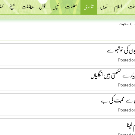
 لغت
اسلام
خبریں
شاعری
معلومات
ٹپس
اقوال
پیغامات
لطیفے
کہا
محبت
دن کی خوشبو سے
Posted on
یار سے لکھتی ہیں انگلیاں
Posted on
 سے محبت کی ہے
Posted on
 لینا
Posted on