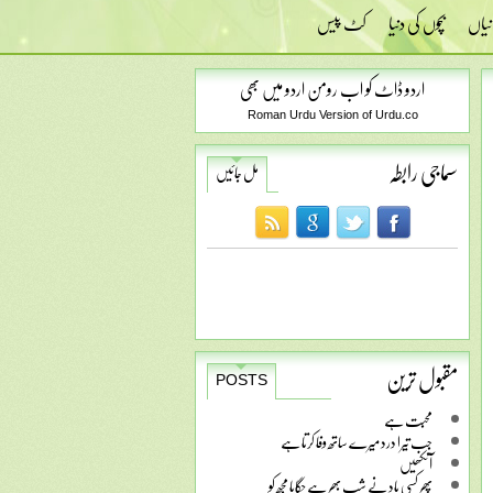
نیاں
بچوں کی دنیا
کٹ پیس
اردو ڈاٹ کو اب رومن اردو میں بھی
Roman Urdu Version of Urdu.co
سماجی رابطہ
مل جائیں
مقبول ترین
POSTS
محبت ہے
جب تیرا درد میرے ساتھ وفا کرتا ہے
آنکھیں
پھر کسی یاد نے شب بھر ہے جگایا مجھ کو