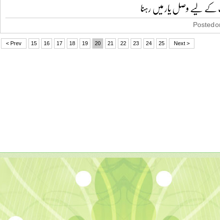
 لیے وصل یار میں رہنا
Posted on
< Prev
15
16
17
18
19
20
21
22
23
24
25
Next >