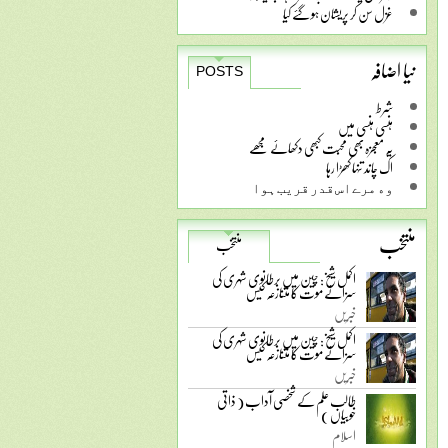
غزل سن کر پریشان ہو گئے کیا
نیا اضافہ
POSTS
شرط
ہنسی ہنسی میں
یہ معجزہ بھی محبت کبھی دکھائے مجھے
اک چاند تنہا کھڑا رہا
ﻭﮦ ﻣﺮﮮ ﺍﺱ ﻗﺪﺭ ﻗﺮﯾﺐ ﮨﻮﺍ
منتخب
منتخب
اکمل شیخ: چین میں برطانوی شہری کی
سزائے موت کا متنازعہ کیس
خبریں
اکمل شیخ: چین میں برطانوی شہری کی
سزائے موت کا متنازعہ کیس
خبریں
طالب علم کے شخصی آداب ( ذاتی
خوبیاں )
اسلام