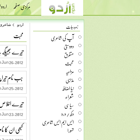
مرکزی صفحہ
اردو
زمرہ جات
اردو
شاعری
محبت
آپ کی شاعری
دودستی
تیرے بھیگے ب
متفرق
محبت
 Jun 26, 2012
مزاحیہ
جب نام تیرا پ
مذہبی
نیا اضافہ
 Jun 25, 2012
شعراء
تیرے اخلاص
سیاسی
دکھ / درد
 Jun 23, 2012
ایس ایم ایس شاعری
کبھی ان کا نام
تہورا
 Jun 23, 2012