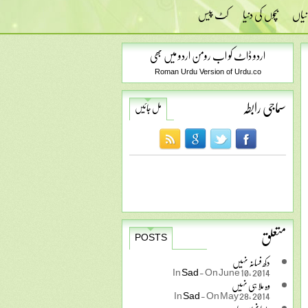
نیاں
بچوں کی دنیا
کٹ پیس
اردو ڈاٹ کو اب رومن اردو میں بھی
Roman Urdu Version of Urdu.co
سماجی رابطہ
مل جائیں
متعلق
POSTS
دکھ فسانہ نہیں
In
Sad
-
On June 10, 2014
وہ ملا ہی نہیں
In
Sad
-
On May 28, 2014