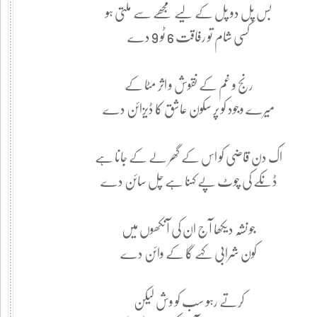
بس پل دو پل کے لیے مجھے سے ملتی ہو
کسی شام تو رفاقت 6 ٹو 9 دے
رنج و غم کے نقوش و اثر مٹا کے
میرے وجود کو پر سکون عاشق کا ڈیزائن دے
اک دن قاضی کو اس کے گھر لے کے جانا ہے
ڈنکے کی چوٹ پے کہنا ہے چل سائن دے
جو نشہ دیکھا آج ان کی آنکھوں میں
کون شرابی کہے گا کے وائن دے
کرتے رہو سب کو وش لیکن