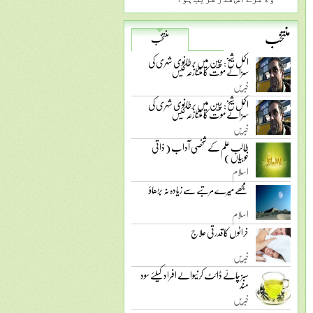
منتخب
منتخب
اکمل شیخ: چین میں برطانوی شہری کی
سزائے موت کا متنازعہ کیس
خبریں
اکمل شیخ: چین میں برطانوی شہری کی
سزائے موت کا متنازعہ کیس
خبریں
طالب علم کے شخصی آداب ( ذاتی
خوبیاں )
اسلام
مجھے میرے مرتبے سے زیادہ نہ بڑھاؤ
اسلام
خراٹوں کا قدرتی علاج
خبریں
سبز چائے ڈائٹ کرنیوالے افراد کیلئے سود
مند
خبریں