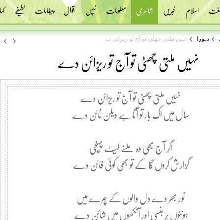
 لغت
اسلام
خبریں
شاعری
معلومات
ٹپس
اقوال
پیغامات
لطیفے
کہا
تہورا
نہیں ملتی چھٹی تو آج تو ریزائن دے
نہیں ملتی چھٹی تو آج تو ریزائن دے
نہیں ملتی چھٹی تو آج تو ریزائن دے
سال میں اک بار تو آتا ہے ویلن ٹائن دے
اگر آج بھی وہ ملنے لیٹ پہنچی
گزارش کروں گا کے تو بھی کوئی فائن دے
نور بھر دے دل والوں کے چہرے میں
ہونٹوں پر ہنسی اور آنکھوں میں شائن دے