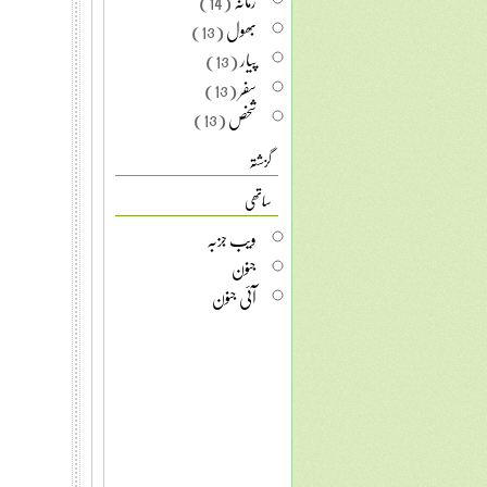
زمانہ
(14)
بھول
(13)
پیار
(13)
سفر
(13)
شخص
(13)
گزشتہ
ساتھی
ویب جزبہ
جنون
آئی جنون