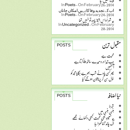
ویسا نہیں رہا
In
Poets
-
On February 26, 2014
ﺍﺏ ﮐﮯ ﺗﺠﺪﯾﺪ ﻭﻓﺎ ﮐﺎ ﻧﮩﯿﮟ ﺍﻣﮑﺎﮞ ﺟﺎﻧﺎﮞ
In
Poets
-
On February 24, 2014
یہ شہر اُداس اتنا زیادہ تو نہیں تھا
In
Uncategorized
-
On February
20, 2014
مقبول ترین
POSTS
محبت ہے
جب تیرا درد میرے ساتھ وفا کرتا ہے
آنکھیں
پھر کسی یاد نے شب بھر ہے جگایا مجھ کو
غزل سن کر پریشان ہو گئے کیا
نیا اضافہ
POSTS
شرط
ہنسی ہنسی میں
یہ معجزہ بھی محبت کبھی دکھائے مجھے
اک چاند تنہا کھڑا رہا
ﻭﮦ ﻣﺮﮮ ﺍﺱ ﻗﺪﺭ ﻗﺮﯾﺐ ﮨﻮﺍ