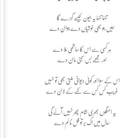
تنہا تنہا یہ جیون کیسے گزرے گا
ہمیں جو بھی خوشیاں دے جوائن دے
ہر کسی سے اس کا ساتھی ملا دے
اور مجھے بس سجنی مائن دے
اس کے سوا اور کوئی دیوانی ملتی بھی تو نہیں
غریب کس کس سے کہے کے لائن دے
یہ امنگوں بھری شام پھر نہیں آئے گی
سال میں اک بر تو فل ٹائم دے