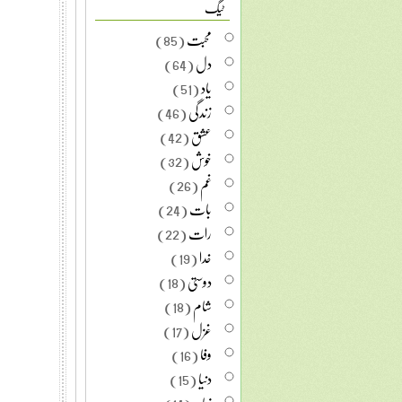
ٹیگ
محبت
(85)
دل
(64)
یاد
(51)
زندگی
(46)
عشق
(42)
خوش
(32)
غم
(26)
بات
(24)
رات
(22)
خدا
(19)
دوستی
(18)
شام
(18)
غزل
(17)
وفا
(16)
دنیا
(15)