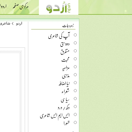
مرکزی صفحہ
اردو
زمرہ جات
اردو
شاعری
آپ کی شاعری
دودستی
متفرق
محبت
مزاحیہ
مذہبی
نیا اضافہ
شعراء
سیاسی
دکھ / درد
ایس ایم ایس شاعری
تہورا