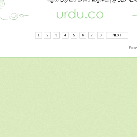
1
2
3
4
5
6
7
8
NEXT
Poste