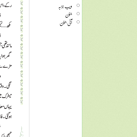
ویب جزبہ
جنون
آئی جنون