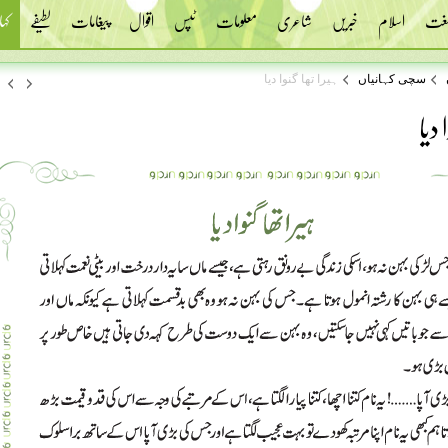
 لغت
اسلام
خبریں
شاعری
معلومات
ٹپس
اقوال
پیغامات
لطیفے
کہا
سچی کہانیاں
ہیرا تھا گنوا دیا
 دیا