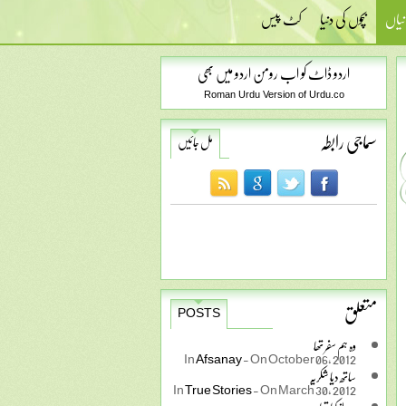
نیاں
بچوں کی دنیا
کٹ پیس
اردو ڈاٹ کو اب رومن اردو میں بھی
Roman Urdu Version of Urdu.co
سماجی رابطہ
مل جائیں
متعلق
POSTS
وہ ہم سفر تھا
In
Afsanay
-
On October 06, 2012
ساتھ دیا شکریہ
In
True Stories
-
On March 30, 2012