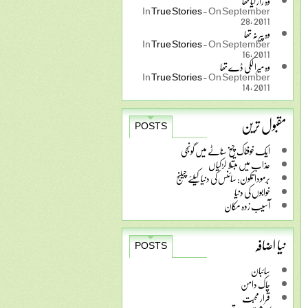
وہ راز کیا تھا
In
True Stories
-
On September
28, 2011
وہ پیر نہ تھا
In
True Stories
-
On September
16, 2011
وہ میرا لکی ڈے تھا
In
True Stories
-
On September
14, 2011
مقبول ترین
POSTS
ایک خوفناک چیخ سناٹے میں گونجی
عذاب میں مبتلا لڑکیاں
برمودا تکون: سائنس کی دنیا کیلئے چیلنج
خوابوں کی دنیا
آسیب زدہ مکان
نیا اضافہ
POSTS
سائبان
چاک دامن
قرار محبت