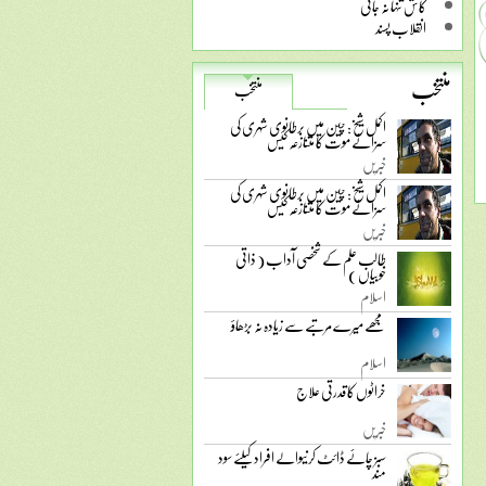
کاش تنہا نہ جاتی
انقلاب پسند
منتخب
منتخب
اکمل شیخ: چین میں برطانوی شہری کی
سزائے موت کا متنازعہ کیس
خبریں
اکمل شیخ: چین میں برطانوی شہری کی
سزائے موت کا متنازعہ کیس
خبریں
طالب علم کے شخصی آداب ( ذاتی
خوبیاں )
اسلام
مجھے میرے مرتبے سے زیادہ نہ بڑھاؤ
اسلام
خراٹوں کا قدرتی علاج
خبریں
سبز چائے ڈائٹ کرنیوالے افراد کیلئے سود
مند