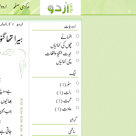
مرکزی صفحہ
اردو
زمرہ جات
اردو
کہانیاں
ہیرا تھا گنوا
افسانے
بچوں کی کہانیاں
حیرت انگیز واقعات
سچی کہانیاں
ٹیگ
سفر
(1)
رات
(1)
محبت
(1)
عادت
(1)
گزشتہ
ساتھی