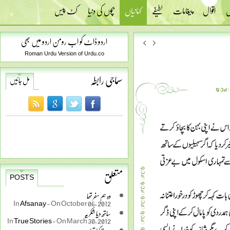
س
اقوال
پیغامات
لطیفے
کہانیاں
بچوں کی دنیا
کٹ پیس
اردو ڈاٹ کو اب رومن اردو میں بھی
Roman Urdu Version of Urdu.co
سماجی رابطہ
مل جائیں
متعلق
POSTS
وہ ہم سفر تھا
In
Afsanay
-
On October 06, 2012
ساتھ دیا شکریہ
In
True Stories
-
On March 30, 2012