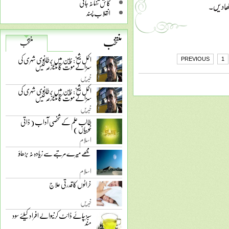
کاش تنہا نہ جاتی
انقلاب پسند
منتخب
منتخب
اکمل شیخ: چین میں برطانوی شہری کی
PREVIOUS
1
سزائے موت کا متنازعہ کیس
خبریں
اکمل شیخ: چین میں برطانوی شہری کی
سزائے موت کا متنازعہ کیس
خبریں
طالب علم کے شخصی آداب ( ذاتی
خوبیاں )
اسلام
مجھے میرے مرتبے سے زیادہ نہ بڑھاؤ
اسلام
خراٹوں کا قدرتی علاج
خبریں
سبز چائے ڈائٹ کرنیوالے افراد کیلئے سود
مند