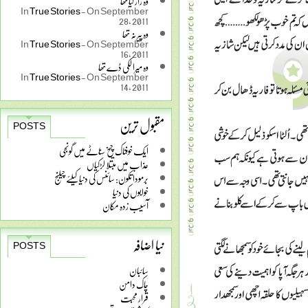
وہ راز کیا تھا
In
True Stories
-
On September
28, 2011
وہ پیر نہ تھا
In
True Stories
-
On September
16, 2011
وہ میرا لکی ڈے تھا
In
True Stories
-
On September
14, 2011
مقبول ترین
POSTS
ایک خوفناک چیخ سناٹے میں گونجی
عذاب میں مبتلا لڑکیاں
برمودا تکون: سائنس کی دنیا کیلئے چیلنج
خوابوں کی دنیا
آسیب زدہ مکان
نیا اضافہ
POSTS
سائبان
چاک دامن
قرار محبت