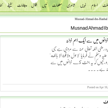
 لغت
اسلام
خبریں
شاعری
معلومات
ٹپس
اقوال
پیغامات
لطیفے
کہا
Musnad-Ahmad-ibn-Hanbal
Musnad Ahmad Ib
وں میں سے ایک اہم خزانہ
رہ رضی اللہ تعالی عنہ سے مروی ہے نبی
علیہ وسلم نے فرمایا "لاحول ولاقوة الا بالله"
کرو ، کیوں کہ یہ جنت كے خزانوں میں سے
انہ ہے۔ ...
Posted on Apr 16
اف