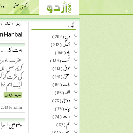
مرکزی صفحہ
اردو
ٹیگ
اردو
ٹیگ
n Hanbal
دل
(262)
زندگی
(212)
جنت كے خزان
یاد
(156)
حضرت ابو ہری
محبت
(139)
کریم صلی اللہ 
خوش
(113)
کی کثرت کیا 
عشق
(101)
ایک اہم خز
بات
(86)
اللہ
(85)
مزید پڑھیں
دوستی
(76)
چاند
(75)
, 2013 by admin
رات
(74)
وضو میں اسر
غم
(67)
پھول
(64)