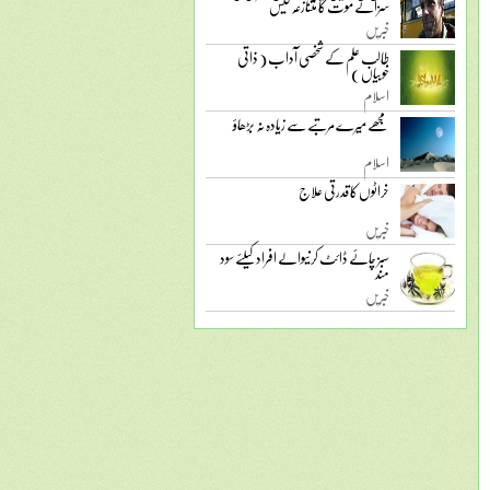
سزائے موت کا متنازعہ کیس
خبریں
طالب علم کے شخصی آداب ( ذاتی
خوبیاں )
اسلام
مجھے میرے مرتبے سے زیادہ نہ بڑھاؤ
اسلام
خراٹوں کا قدرتی علاج
خبریں
سبز چائے ڈائٹ کرنیوالے افراد کیلئے سود
مند
خبریں