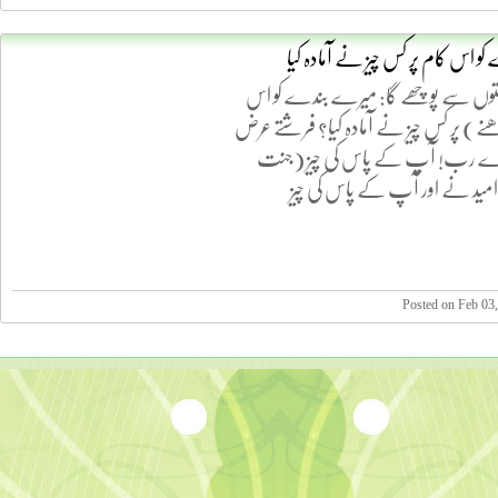
 اس کام پر کس چیز نے آمادہ کیا
فرشتوں سے پوچھے گا: میرے بندے کو اس
ھنے) پر کس چیز نے آمادہ کیا؟ فرشتے عرض
ے رب! آپ کے پاس کی چیز (جنت
مید نے اور آپ کے پاس کی چیز
Posted on Feb 03