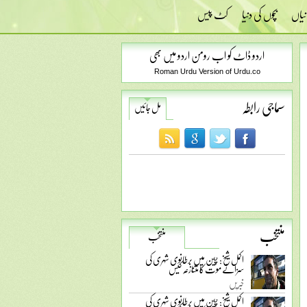
نیاں
بچوں کی دنیا
کٹ پیس
اردو ڈاٹ کو اب رومن اردو میں بھی
Roman Urdu Version of Urdu.co
سماجی رابطہ
مل جائیں
منتخب
منتخب
اکمل شیخ: چین میں برطانوی شہری کی
سزائے موت کا متنازعہ کیس
خبریں
اکمل شیخ: چین میں برطانوی شہری کی