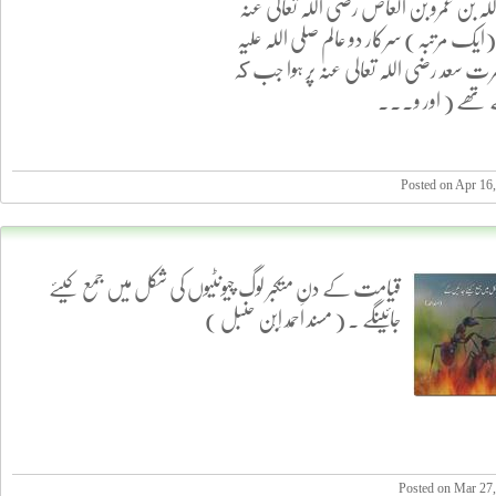
ہ بن عمرو بن العاض رضی اللہ تعالی عنہ
ایک مرتبہ) سرکار دو عالم صلی اللہ علیہ
ضرت سعد رضی اللہ تعالی عنہ پر ہوا جب كہ
ے تھے ( اور و...
Posted on Apr 16
قیامت کے دن متکبر لوگ چیونٹیوں کی شکل میں جمع کیئے
جائیںگے . ( مسند اَحْمَد اِبْن حنبل )
Posted on Mar 27