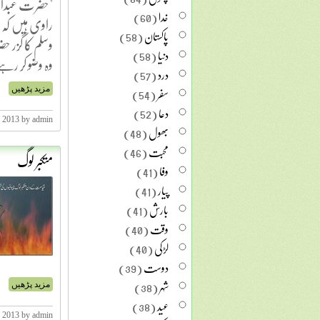
"حضرت عبدالل
خدا
(60)
راوی ہیں کہ (
پاکستان
(58)
وسلم کا گزر ح
دنیا
(58)
وہ وضو کر رہ
درد
(57)
سفر
(54)
مزید پڑھیں
دعا
(52)
, 2013 by admin
بھول
(48)
محبت
(46)
متکبر لوگ
وفا
(41)
پیار
(41)
بارش
(41)
وقت
(40)
لڑکی
(40)
دوست
(39)
شہر
(38)
مزید پڑھیں
عید
(38)
, 2013 by admin