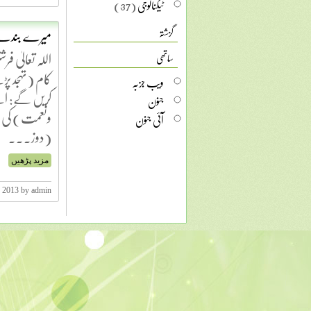
ٹیکنالوجی
(37)
میرے بندے کو
گزشتہ
اللہ تعالیٰ 
ساتھی
کام (تہجد پڑ
ویب جزبہ
کریں گے: ا
جنون
ونعمت) کی ا
آئی جنون
(دوز...
مزید پڑھیں
, 2013 by admin