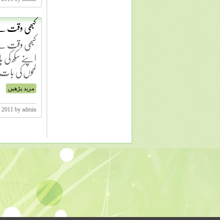
کبھی وقت ملے 
کبھی وقت ملے 
اپنے سکھ کی ب
لمحوں کی با
مزید پڑھیں
, 2011 by admin