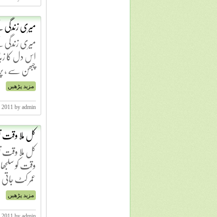
میری زندگی ک
میری زندگی ک
اس دل کا زبا
چبھن سے ، پر 
مزید پڑھیں
, 2011 by admin
کل ملا وقت تو
کل ملا وقت تو 
وقت کو سلجھان
عمر کٹ جاتی
مزید پڑھیں
, 2011 by admin