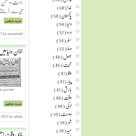
بہت دشمن ِجا
خدا
(60)
تیرے راست
پاکستان
(58)
دنیا
(58)
مزید پڑھیں
درد
(57)
13 by muzammil
سفر
(54)
دعا
(52)
اذان دنیا میں
بھول
(48)
محبت
(46)
وفا
(41)
پیار
(41)
بارش
(41)
وقت
(40)
لڑکی
(40)
مزید پڑھیں
دوست
(39)
, 2013 by admin
شہر
(38)
عید
(38)
یہی وقت امت