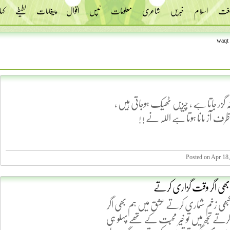
 لغت
اسلام
خبریں
شاعری
معلومات
ٹپس
اقوال
پیغامات
لطیفے
کہا
waqt
 گزر جاتا ہے ، چیزیں ٹھیک ہوجاتی ہیں ،
رف آز مانا ہوتا ہے اللہ نے ! !
Posted on Apr 18,
بھی اگر وقت گزاری کرتے
 کبھی زخم شماری کرتے عشق میں ہم بھی اگر
تے تجھ میں تو خیر محبّت کے تھے پہلو ہی