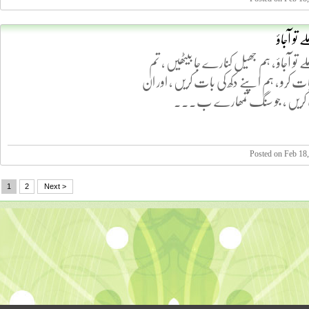
تو آجاؤ
تو آجاؤ ، ہم جھیل کنارے جا بیٹھیں ، تم
ات کرو ، ہم اپنے دکھ کی بات کریں ، اور ان
ت کریں ، جو سنگ تمھارے ب...
Posted on Feb 18
1
2
Next >