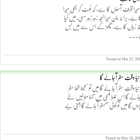
میرا ظرف آسماں کا ہے، کہ ٹوٹ کر بھی میرا
ہے، برا نہ مان میرا لہجہ زہر زہر سہی، میں کیا
قہ زباں کا ہے، بچھڑ کے اس سے میں بس
ی...
Posted on Mar 25, 20
ر نیا وقتِ سفر آ جائے گا
 نیا وقتِ سفر آ جائے گا میں تو سمجھا تھا سفر
جائے گا اس غلط فہمی میں تنہا منزلیں طے
وں گا میں تو کوئی ہمسفر آ جائے گا اتنی بے
Posted on May 19, 20