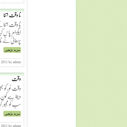
نا وقت اتنا
نا وقت اتنا ک
ایگزام پاس ک
پڑھائی نے نا 
مزید پڑھیں
, 2011 by admin
وقت
وقت نور کو بھ
دیتا ہے کون 
سب کو مجبور ک
مزید پڑھیں
, 2011 by admin