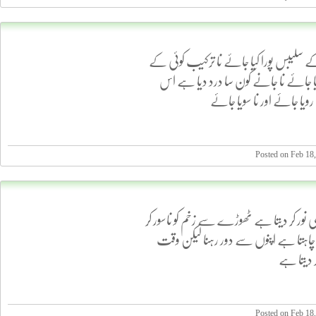
ے سلیبس پورا کیا جائے نا ترکیب کوئی کے
یا جائے نا جانے کون سا درد دیا ہے اس
رویا جائے اور نا سویا جائے
Posted on Feb 18
ی نور کر دیتا ہے ٹھوڑے سے زخم کو ناسور کر
چاہتا ہے اپنوں سے دور رہنا لیکن وقت
ر دیتا ہے
Posted on Feb 18