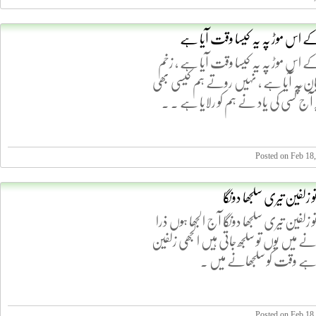
ے اس موڑ پہ یہ کیسا وقت آیا ہے
ے اس موڑ پہ یہ کیسا وقت آیا ہے ، زخم
ن پہ آیا ہے ، نہیں روتے ہم کیسی بھی
آج کسی کی یاد نے ہم کو رلایا ہے . .
Posted on Feb 18
 زلفین تیری سلجھا دونگا
زلفین تیری سلجھا دونگا آج الجھا ہوں ذرا
ے میں یوں تو سلجھ جاتی ہیں الجھی زلفین
 ہے وقت کو سلجھانے میں .
Posted on Feb 18