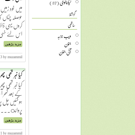
ٹیکنالوجی
(37)
میں خود زمیں 
گزشتہ
حوصلہ چٹاں کا 
کروں یہی ذائ
ساتھی
اس لئے نہ
ویب جزبہ
جنون
مزید پڑھیں
آئی جنون
13 by muzammil
کیا خبر تھی پھ
کیا خبر تھی پھر
کے بعد گھر آ 
ہو گئیں چل پڑ
پروائ...
مزید پڑھیں
11 by muzammil