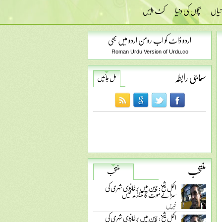
نیاں
بچوں کی دنیا
کٹ پیس
اردو ڈاٹ کو اب رومن اردو میں بھی
Roman Urdu Version of Urdu.co
سماجی رابطہ
مل جائیں
منتخب
منتخب
اکمل شیخ: چین میں برطانوی شہری کی
سزائے موت کا متنازعہ کیس
خبریں
اکمل شیخ: چین میں برطانوی شہری کی