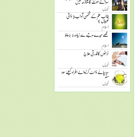
سزائے موت کا متنازعہ کیس
خبریں
طالب علم کے شخصی آداب ( ذاتی
خوبیاں )
اسلام
مجھے میرے مرتبے سے زیادہ نہ بڑھاؤ
اسلام
خراٹوں کا قدرتی علاج
خبریں
سبز چائے ڈائٹ کرنیوالے افراد کیلئے سود
مند
خبریں