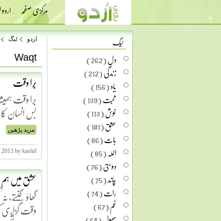
مرکزی صفحہ
اردو
ٹیگ
اردو
ٹیگ
Waqt
دل
(262)
زندگی
(212)
بُرا وقت
یاد
(156)
برا وقت ہمیشہ
محبت
(139)
بس انسان کا ظ
خوش
(113)
عشق
(101)
مزید پڑھیں
بات
(86)
اللہ
(85)
 2013 by kashif
دوستی
(76)
عشق میں ہم 
چاند
(75)
رات
(74)
گھاؤ گنتے، نہ
غم
(67)
وقت گزاری کر
پھول
(64)