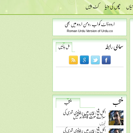
نیاں
بچوں کی دنیا
کٹ پیس
اردو ڈاٹ کو اب رومن اردو میں بھی
Roman Urdu Version of Urdu.co
سماجی رابطہ
مل جائیں
منتخب
منتخب
اکمل شیخ: چین میں برطانوی شہری کی
سزائے موت کا متنازعہ کیس
خبریں
اکمل شیخ: چین میں برطانوی شہری کی