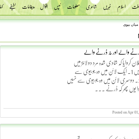
 لغت
اسلام
خبریں
شاعری
معلومات
ٹپس
اقوال
پیغامات
لطیفے
کہا
میاں بیوی
رنے والے اور نہ ڈرنے والے
ان کروایا کہ شادی شُدہ مرد دو لائنز میں
کھڑے ہو جائیں 1۔ ایک لائن میں وہ جو بیوی سے
ڈرتے ہیں 2۔ دوسری لائن میں وہ جو بیوی سے نہیں
ا یوں پھر کہ ڈرنے ...
Posted on Apr 01