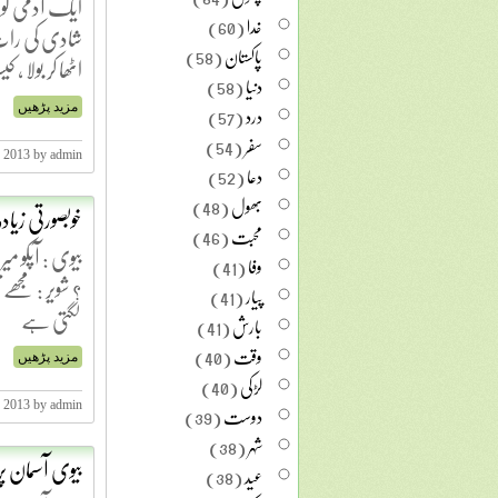
ایک آدمی کو "
خدا
(60)
شادی کی رات 
پاکستان
(58)
اٹھا کر بولا ، 
دنیا
(58)
درد
(57)
مزید پڑھیں
سفر
(54)
, 2013 by admin
دعا
(52)
بھول
(48)
خوبصورتی زیا
محبت
(46)
بیوی : آپکو م
وفا
(41)
؟ شویر : مجھ
پیار
(41)
لگتی ہے
بارش
(41)
وقت
(40)
مزید پڑھیں
لڑکی
(40)
دوست
(39)
, 2013 by admin
شہر
(38)
بیوی آسمان پ
عید
(38)