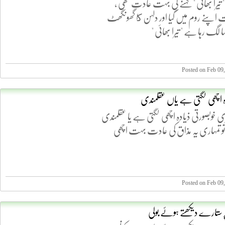
 تیرا بھائی " کہنے کی بہت عادت تھی ،
اپنے روم میں گیا اور دلہن كا گھونگھٹ
کیسا لگ رہا ہے " تیرا بھائی "
Posted on Feb 09
دہ اچھی لگتی ہے یاں عقلمندی
یری خوبصورتی ذیادہ اچھی لگتی ہے یا عقلمندی
ے تو تمہاری یہ مذاق کی عادت بہت اچھی
Posted on Feb 09
ر ستارے دیکھتے ہوئے بولی