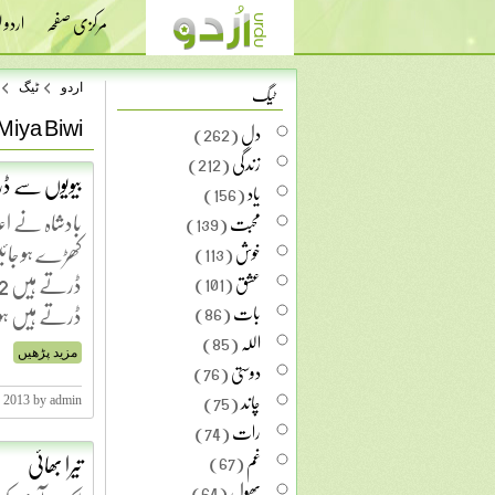
مرکزی صفحہ
اردو
ٹیگ
اردو
ٹیگ
Miya Biwi
دل
(262)
زندگی
(212)
بیویوں سے ڈ
یاد
(156)
‫بادشاہ نے اعل
محبت
(139)
خوش
(113)
عشق
(101)
ڈرتے ہیں ہو
بات
(86)
اللہ
(85)
مزید پڑھیں
دوستی
(76)
چاند
(75)
, 2013 by admin
رات
(74)
تیرا بھائی
غم
(67)
پھول
(64)