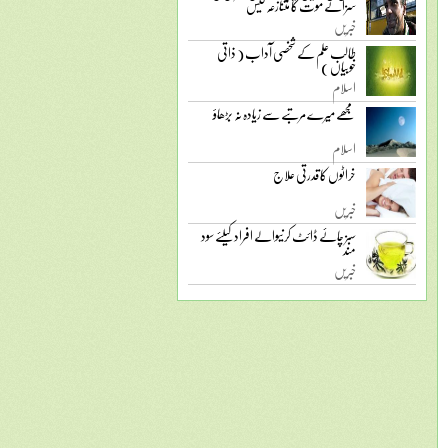
سزائے موت کا متنازعہ کیس
خبریں
طالب علم کے شخصی آداب ( ذاتی
خوبیاں )
اسلام
مجھے میرے مرتبے سے زیادہ نہ بڑھاؤ
اسلام
خراٹوں کا قدرتی علاج
خبریں
سبز چائے ڈائٹ کرنیوالے افراد کیلئے سود
مند
خبریں