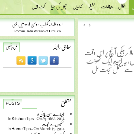
س
اقوال
پیغامات
لطیفے
کہانیاں
بچوں کی دنیا
کٹ پیس
اردو ڈاٹ کو اب رومن اردو میں بھی
Roman Urdu Version of Urdu.co
سماجی رابطہ
مل جائیں
ملا کر ہلکی آنچ پر اس وقت
ں، یہ آمیزہ ایک گھونٹ
انسی سے مکمل نجات مل
متعلق
POSTS
بلینڈر سے لہسن پیاز کی بو
In
Kitchen Tips
-
On April 03, 2014
مکھیوں سے نجات
In
Home Tips
-
On March 15, 2014