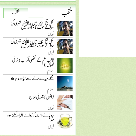
منتخب
منتخب
اکمل شیخ: چین میں برطانوی شہری کی
سزائے موت کا متنازعہ کیس
خبریں
اکمل شیخ: چین میں برطانوی شہری کی
سزائے موت کا متنازعہ کیس
خبریں
طالب علم کے شخصی آداب ( ذاتی
خوبیاں )
اسلام
مجھے میرے مرتبے سے زیادہ نہ بڑھاؤ
اسلام
خراٹوں کا قدرتی علاج
خبریں
سبز چائے ڈائٹ کرنیوالے افراد کیلئے سود
مند
خبریں