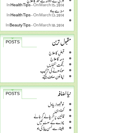
بکری کے دودھ سے بخار کا علاج
In
Health Tips
-
On March 15, 2014
منہ سے بدبو
In
Health Tips
-
On March 13, 2014
In
Beauty Tips
-
On March 10, 2014
مقبول ترین
POSTS
قبض کا علاج
دمہ کا علاج
رنگت نکھاریں
موٹا ہونے کی ترکیب
اپنا خون صاف کیجئے
نیا اضافہ
POSTS
خوشبودار چاول
کھٹا دہی
قالین پر اگر چائے گر جائے
چمڑے کے سوٹ کیس
بلینڈر سے لہسن پیاز کی بو