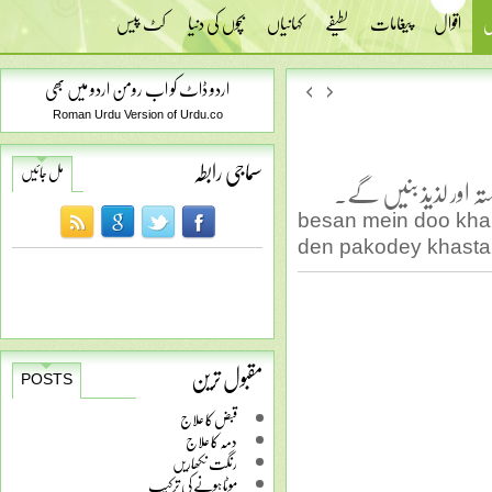
س
اقوال
پیغامات
لطیفے
کہانیاں
بچوں کی دنیا
کٹ پیس
اردو ڈاٹ کو اب رومن اردو میں بھی
Roman Urdu Version of Urdu.co
سماجی رابطہ
مل جائیں
ستہ اور لذیذ بنیں گے۔
besan mein doo kha
den pakodey khasta 
مقبول ترین
POSTS
قبض کا علاج
دمہ کا علاج
رنگت نکھاریں
موٹا ہونے کی ترکیب