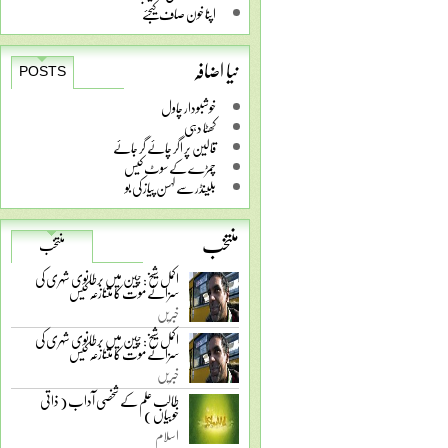
اپنا خون صاف کیجئے
نیا اضافہ
POSTS
خوشبودار چاول
کھٹا دہی
قالین پر اگر چائے گر جائے
چمڑے کے سوٹ کیس
بلینڈر سے لہسن پیاز کی بو
منتخب
منتخب
اکمل شیخ: چین میں برطانوی شہری کی
سزائے موت کا متنازعہ کیس
خبریں
اکمل شیخ: چین میں برطانوی شہری کی
سزائے موت کا متنازعہ کیس
خبریں
طالب علم کے شخصی آداب ( ذاتی
خوبیاں )
اسلام