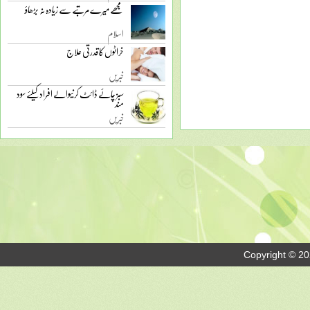
مجھے میرے مرتبے سے زیادہ نہ بڑھاؤ
اسلام
خراٹوں کا قدرتی علاج
خبریں
سبز چائے ڈائٹ کرنیوالے افراد کیلئے سود
مند
خبریں
Copyright © 20