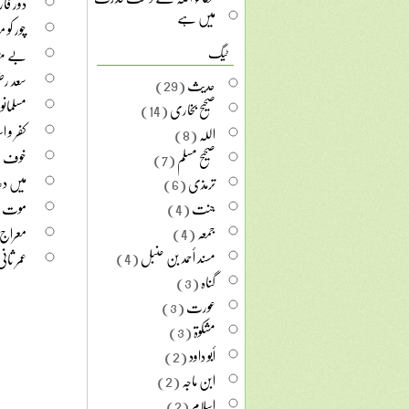
دور فار
میں ہے
چور کو 
بے مث
ٹیگ
سعد رض
حدیث
(29)
مسلمانو
صحیح بخاری
(14)
کفر و ا
اللہ
(8)
خوف خد
صحیح مسلم
(7)
میں دع
ترمذی
(6)
جنت
(4)
موت یا
جمعہ
(4)
معراج ا
مسند أحمد بن حنبل
(4)
عمر ثا
گناہ
(3)
عورت
(3)
مشکوۃ
(3)
أبو داود
(2)
ابن ماجہ
(2)
اسلام
(2)