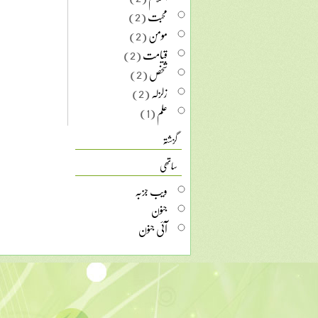
محبت
(2)
مومن
(2)
قیامت
(2)
شخص
(2)
زلزلہ
(2)
علم
(1)
گزشتہ
ساتھی
ویب جزبہ
جنون
آئی جنون