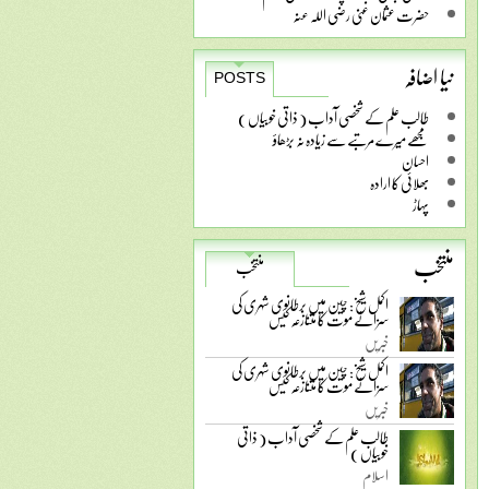
حضرت عثمان غنی رضی اللہ عنہ
نیا اضافہ
POSTS
طالب علم کے شخصی آداب ( ذاتی خوبیاں )
مجھے میرے مرتبے سے زیادہ نہ بڑھاؤ
احسان
بھلائی کا ارادہ
پہاڑ
منتخب
منتخب
اکمل شیخ: چین میں برطانوی شہری کی
سزائے موت کا متنازعہ کیس
خبریں
اکمل شیخ: چین میں برطانوی شہری کی
سزائے موت کا متنازعہ کیس
خبریں
طالب علم کے شخصی آداب ( ذاتی
خوبیاں )
اسلام