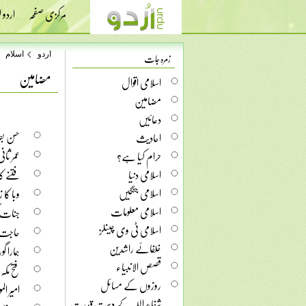
مرکزی صفحہ
اردو
زمرہ جات
اردو
اسلام
مضامین
اسلامی اقوال
مضامین
دعائیں
حسن بص
احادیث
عمر ثا
حرام کیا ہے؟
اسلامی دنیا
فتنے کا
اسلامی جنگیں
وبا کا 
اسلامی معلومات
جنات 
اسلامی ٹی وی چینلز
حاجت ر
خلفائے راشدین
ہمارا 
قصص الانبیاء
فتح مکہ
روزوں کے مسائل
امیر ال
شفاء اللہ کے دست قدرت