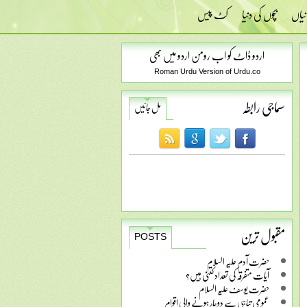
نیاں
بچوں کی دنیا
کٹ پیس
اردو ڈاٹ کو اب رومن اردو میں بھی
Roman Urdu Version of Urdu.co
سماجی رابطہ
مل جائیں
مقبول ترین
POSTS
حضرت آدم علیہ السلام
آیات متفرقہ کی تعداد کتنی ہیں؟
حضرت یوسف علیہ السلام
عمومی تباہی سے دوچار ہونے والی اقوام