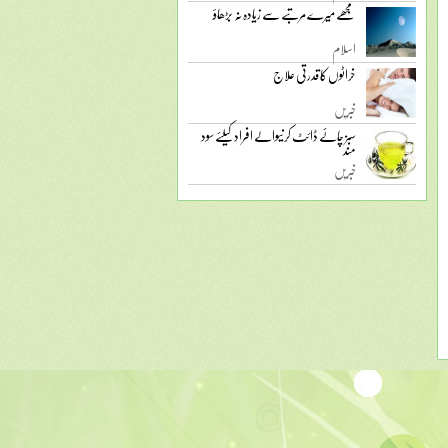
مجھے میرے مرتبے سے زیادہ نہ بڑھاؤ
اسلام
خراٹوں کا قدرتی علاج
خبریں
سبز چائے ڈائٹ کرنیوالے افراد کیلئے سود
مند
خبریں