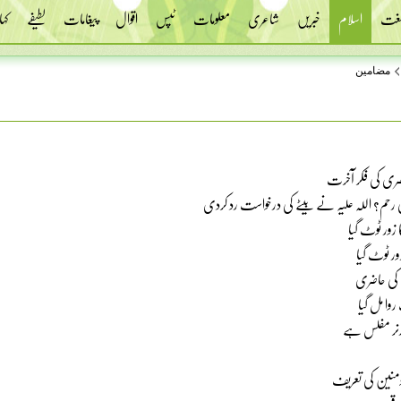
 لغت
اسلام
خبریں
شاعری
معلومات
ٹپس
اقوال
پیغامات
لطیفے
کہا
مضامین
ری کی فکر آخرت
نی رحم? اللہ علیہ نے بیٹے کی درخواست رد کردی
 زور ٹوٹ گیا
زور ٹوٹ گیا
کی حاضری
وا مل گیا
گورنر مفلس ہے
مومنین کی تعریف