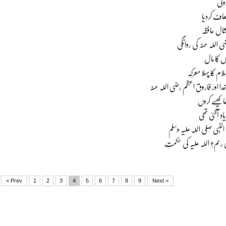
وقی
معاف کردیا
ال حافظہ
ی اللہ عنہ کی روانگی
ں کا مال
سلام کا پہلا معرکہ
ا اور فاروق اعظم رضی اللہ عنہ
ا کیسے کروں
د آگئی تھی
لنبی صلی اللہ علیہ وسلم
نی رحم? اللہ علیہ کی حکمت
< Prev
1
2
3
4
5
6
7
8
9
Next >