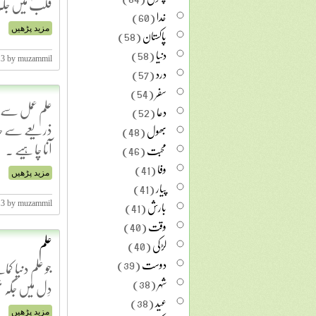
قلب میں جگہ 
خدا
(60)
پاکستان
(58)
مزید پڑھیں
دنیا
(58)
013 by muzammil
درد
(57)
سفر
(54)
علم عمل سے ح
دعا
(52)
ذریعے سے حا
بھول
(48)
آنا چاہیے .
محبت
(46)
وفا
(41)
مزید پڑھیں
پیار
(41)
بارش
(41)
013 by muzammil
وقت
(40)
علم
لڑکی
(40)
دوست
(39)
جو علم دنیا 
شہر
(38)
دِل میں جگہ نہ
عید
(38)
مزید پڑھیں