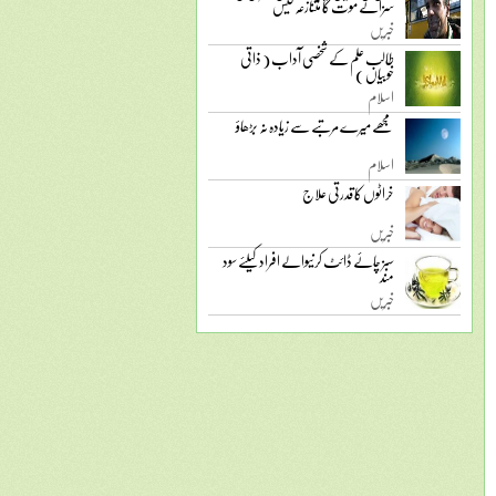
سزائے موت کا متنازعہ کیس
خبریں
طالب علم کے شخصی آداب ( ذاتی
خوبیاں )
اسلام
مجھے میرے مرتبے سے زیادہ نہ بڑھاؤ
اسلام
خراٹوں کا قدرتی علاج
خبریں
سبز چائے ڈائٹ کرنیوالے افراد کیلئے سود
مند
خبریں