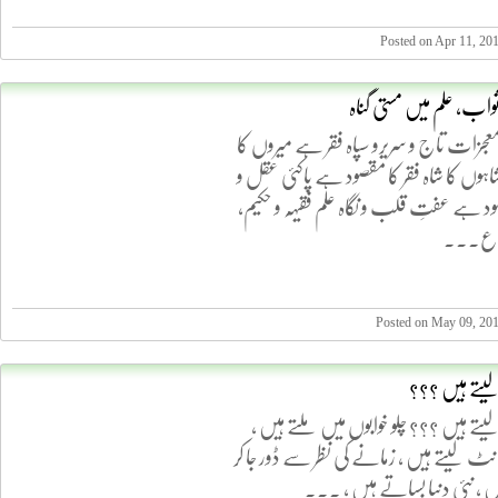
Posted on Apr 11, 20
ثواب، علم میں مستی گناہ
عجزات تاج و سریرو سپاہ فقر ہے میروں کا
اہوں کا شاہ فقر کا مقصود ہے پاکئی عقل و
صود ہے عفتِ قلب و نگاہ علم فقیہہ و حکیم،
یم ع...
Posted on May 09, 20
یتے ہیں ???
تے ہیں ??? چلو خوابوں میں ملتے ہیں ،
ٹ لیتے ہیں ، زمانے کی نظر سے ڈور جا کر
 ، نئی دنیا بساتے ہیں ، ...