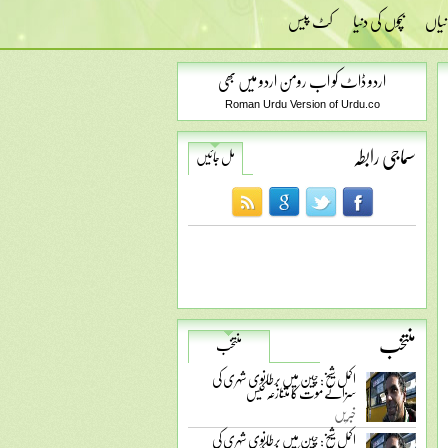
نیاں
بچوں کی دنیا
کٹ پیس
اردو ڈاٹ کو اب رومن اردو میں بھی
Roman Urdu Version of Urdu.co
سماجی رابطہ
مل جائیں
منتخب
منتخب
اکمل شیخ: چین میں برطانوی شہری کی
سزائے موت کا متنازعہ کیس
خبریں
اکمل شیخ: چین میں برطانوی شہری کی