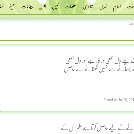
 لغت
اسلام
خبریں
شاعری
معلومات
ٹپس
اقوال
پیغامات
لطیفے
کہا
ilm
لیے دِل جمعی درکار ہے اور دِل جمعی
 بڑھانے سے نہیں گھٹانے سے حاصل
Posted on Jul 20, 2
یا کمانے کے لیے حاصل کرتا ہے علم اس کے