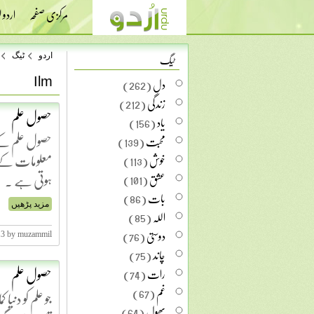
مرکزی صفحہ
اردو
ٹیگ
اردو
ٹیگ
Ilm
دل
(262)
زندگی
(212)
حصول علم
یاد
(156)
حصول علم کے 
محبت
(139)
معلومات کے
خوش
(113)
ہوتی ہے .
عشق
(101)
بات
(86)
مزید پڑھیں
اللہ
(85)
دوستی
(76)
013 by muzammil
چاند
(75)
حصول علم
رات
(74)
غم
(67)
جو علم کو دن
پھول
(64)