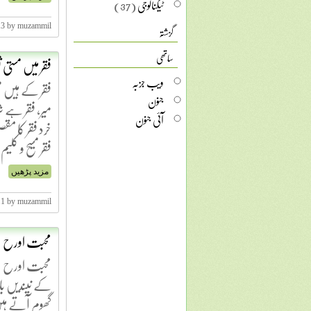
ٹیکنالوجی
(37)
گزشتہ
13 by muzammil
ساتھی
فقر میں مستی 
ویب جزبہ
فقر کے ہیں م
جنون
میر، فقر ہے ش
آئی جنون
خرد فقر کا مق
فقر مسیح و کل
مزید پڑھیں
11 by muzammil
محبت اورح ل
محبت اورح لی
کے نیندیں بان
گھوم آتے ہیں