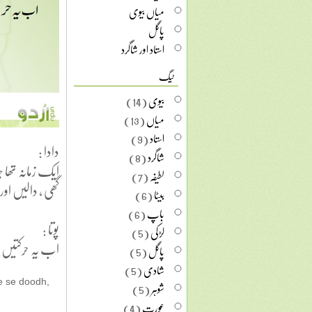
میاں بیوی
پاگل
استاد اور شاگرد
ٹیگ
بیوی
(14)
میاں
(13)
استاد
(9)
دادا :
شاگرد
(8)
ایک زمانہ تھا
لطیفہ
(7)
گھی ، دالیں اور
بیٹا
(6)
باپ
(6)
پوتا :
لڑکی
(5)
اب یہ حرکتیں
پاگل
(5)
شادی
(5)
شوہر
(5)
re se doodh,
عورت
(4)