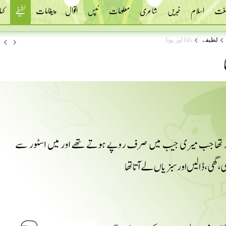
 لغت
اسلام
خبریں
شاعری
معلومات
ٹپس
اقوال
پیغامات
لطیفے
کہا
لطیفے
دادا اور پوتا