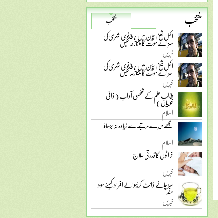
منتخب
منتخب
اکمل شیخ: چین میں برطانوی شہری کی
سزائے موت کا متنازعہ کیس
خبریں
اکمل شیخ: چین میں برطانوی شہری کی
سزائے موت کا متنازعہ کیس
خبریں
طالب علم کے شخصی آداب ( ذاتی
خوبیاں )
اسلام
مجھے میرے مرتبے سے زیادہ نہ بڑھاؤ
اسلام
خراٹوں کا قدرتی علاج
خبریں
سبز چائے ڈائٹ کرنیوالے افراد کیلئے سود
مند
خبریں