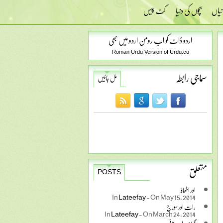
نیاں
بچوں کی دنیا
کٹ پیس
اردو ڈاٹ کو اب رومن اردو میں بھی
Roman Urdu Version of Urdu.co
سماجی رابطہ
مل جائیں
متعلق
POSTS
اور اٹھاؤ
In
Lateefay
-
On May 15, 2014
رات اور سورج
In
Lateefay
-
On March 24, 2014