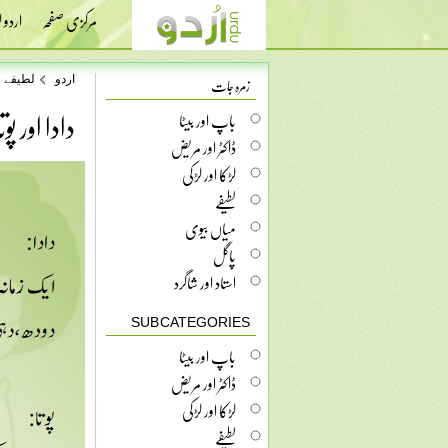
مرکزی صفحہ
اردو
زمرہ جات
اردو
لطیفے
دادا اور پوتا
باپ اور بیٹا
ڈاکٹر اور مریض
لڑکا اور لڑکی
لطیفے
میاں بیوی
پاگل
استاد اور شاگرد
SUB CATEGORIES
باپ اور بیٹا
ڈاکٹر اور مریض
لڑکا اور لڑکی
لطیفے