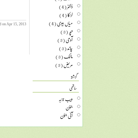
ڈاکٹر
(4)
لڑکا
(4)
میاں بیوی
(4)
d on Apr 15, 2013
بچہ
(3)
آدمی
(3)
چاند
(3)
مالک
(3)
مریض
(3)
گزشتہ
ساتھی
ویب جزبہ
جنون
آئی جنون