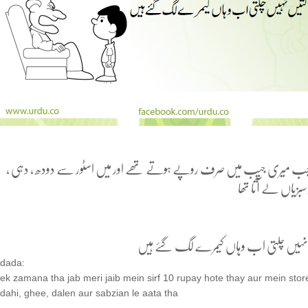
 جب میری جیب میں صرف روپے ہوتے تھے اور میں اسٹور سے دودھ ، دہی ،
 سبزیاں لے آتا تھا
 نہیں چلتی اب وہاں کیمرے لگ گئے ہیں
dada:
ek zamana tha jab meri jaib mein sirf 10 rupay hote thay aur mein sto
dahi, ghee, dalen aur sabzian le aata tha