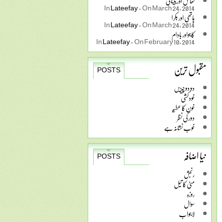
گھاس اور بینائی
In
Lateefay
-
On March 24, 2014
ہاتھی اور بکرا
In
Lateefay
-
On March 24, 2014
کاجواور بادام
In
Lateefay
-
On February 10, 2014
مقبول ترین
POSTS
دو دو چیزیں
خودکشی
خون کا عطیہ
دور کی نظر
خوب نشانہ ہے
نیا اضافہ
POSTS
رنجش
مٹی کا تیل
روزہ
سوال
لاجواب