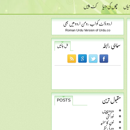
نیاں
بچوں کی دنیا
کٹ پیس
اردو ڈاٹ کو اب رومن اردو میں بھی
Roman Urdu Version of Urdu.co
سماجی رابطہ
مل جائیں
مقبول ترین
POSTS
دو دو چیزیں
خودکشی
خون کا عطیہ
دور کی نظر