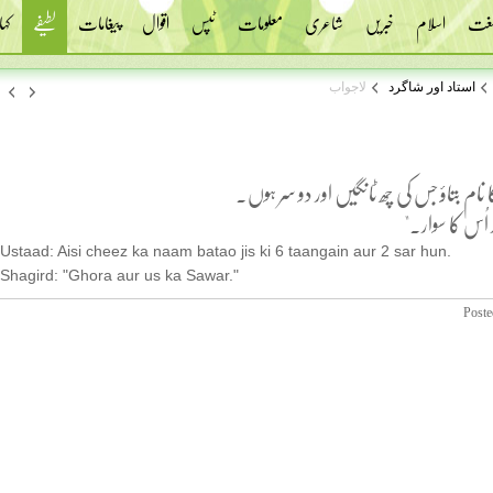
 لغت
اسلام
خبریں
شاعری
معلومات
ٹپس
اقوال
پیغامات
لطیفے
کہا
استاد اور شاگرد
لاجواب
کا نام بتاؤ جس کی چھ ٹانگیں اور دو سر ہوں۔
ر اُس کا سوار۔"
Ustaad: Aisi cheez ka naam batao jis ki 6 taangain aur 2 sar hun.
Shagird: "Ghora aur us ka Sawar."
Poste