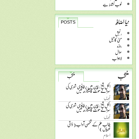
خوب نشانہ ہے
نیا اضافہ
POSTS
رنجش
مٹی کا تیل
روزہ
سوال
لاجواب
منتخب
منتخب
اکمل شیخ: چین میں برطانوی شہری کی
سزائے موت کا متنازعہ کیس
خبریں
اکمل شیخ: چین میں برطانوی شہری کی
سزائے موت کا متنازعہ کیس
خبریں
طالب علم کے شخصی آداب ( ذاتی
خوبیاں )
اسلام