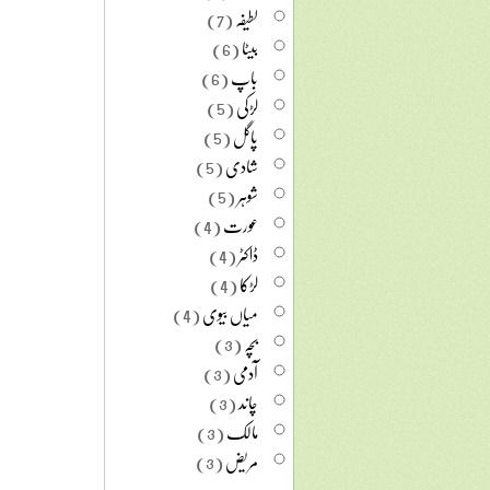
لطیفہ
(7)
بیٹا
(6)
باپ
(6)
لڑکی
(5)
پاگل
(5)
شادی
(5)
شوہر
(5)
عورت
(4)
ڈاکٹر
(4)
لڑکا
(4)
میاں بیوی
(4)
بچہ
(3)
آدمی
(3)
چاند
(3)
مالک
(3)
مریض
(3)