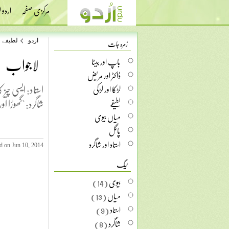
مرکزی صفحہ
اردو
زمرہ جات
اردو
لطیفے
لاجواب
باپ اور بیٹا
ڈاکٹر اور مریض
استاد: ایسی چیز 
لڑکا اور لڑکی
شاگرد: "گھوڑا او
لطیفے
میاں بیوی
پاگل
استاد اور شاگرد
d on Jun 10, 2014
ٹیگ
بیوی
(14)
میاں
(13)
استاد
(9)
شاگرد
(8)