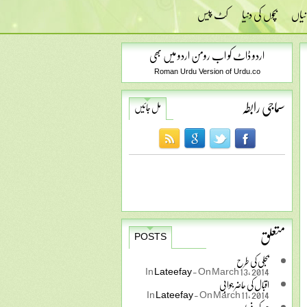
نیاں
بچوں کی دنیا
کٹ پیس
اردو ڈاٹ کو اب رومن اردو میں بھی
Roman Urdu Version of Urdu.co
سماجی رابطہ
مل جائیں
متعلق
POSTS
بجلی کی طرح
In
Lateefay
-
On March 13, 2014
اقبال کی حاضر جوابی
In
Lateefay
-
On March 11, 2014