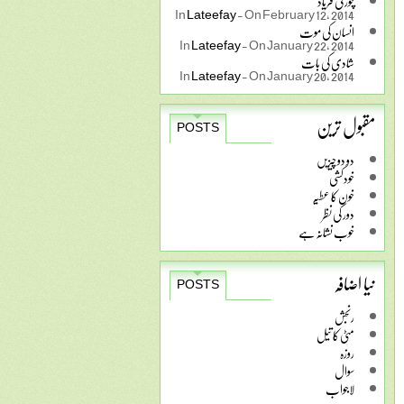
چور کی فریاد
In
Lateefay
-
On February 12, 2014
انسان کی موت
In
Lateefay
-
On January 22, 2014
شادی کی بات
In
Lateefay
-
On January 20, 2014
مقبول ترین
POSTS
دو دو چیزیں
خودکشی
خون کا عطیہ
دور کی نظر
خوب نشانہ ہے
نیا اضافہ
POSTS
رنجش
مٹی کا تیل
روزہ
سوال
لاجواب