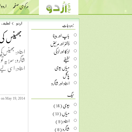
مرکزی صفحہ
اردو
زمرہ جات
اردو
لطیفے
بھینس کی 
باپ اور بیٹا
ڈاکٹر اور مریض
استاد: بھینس کی
لڑکا اور لڑکی
شاگرد: سر! یہ ت
لطیفے
استاد: اسی لیے 
میاں بیوی
پاگل
استاد اور شاگرد
ٹیگ
 on May 19, 2014
بیوی
(14)
میاں
(13)
استاد
(9)
شاگرد
(8)