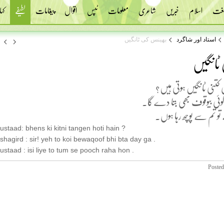
 لغت
اسلام
خبریں
شاعری
معلومات
ٹپس
اقوال
پیغامات
لطیفے
کہا
استاد اور شاگرد
بھینس کی ٹانگیں
ٹانگیں
 کتنی ٹانگیں ہوتی ہیں؟
و کوئی بیوقوف بھی بتا دے گا۔
تو تم سے پوچھ رہا ہوں۔
ustaad: bhens ki kitni tangen hoti hain ?
shagird : sir! yeh to koi bewaqoof bhi bta day ga .
ustaad : isi liye to tum se pooch raha hon .
Posted