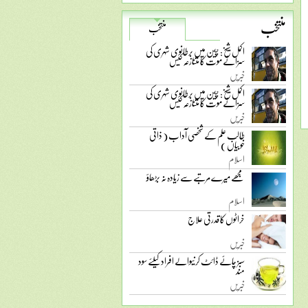
منتخب
منتخب
اکمل شیخ: چین میں برطانوی شہری کی
سزائے موت کا متنازعہ کیس
خبریں
اکمل شیخ: چین میں برطانوی شہری کی
سزائے موت کا متنازعہ کیس
خبریں
طالب علم کے شخصی آداب ( ذاتی
خوبیاں )
اسلام
مجھے میرے مرتبے سے زیادہ نہ بڑھاؤ
اسلام
خراٹوں کا قدرتی علاج
خبریں
سبز چائے ڈائٹ کرنیوالے افراد کیلئے سود
مند
خبریں