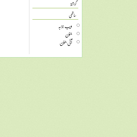
گزشتہ
ساتھی
ویب جزبہ
جنون
آئی جنون