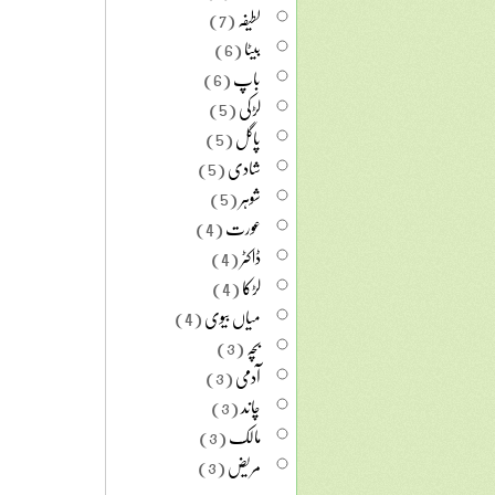
لطیفہ
(7)
بیٹا
(6)
باپ
(6)
لڑکی
(5)
پاگل
(5)
شادی
(5)
شوہر
(5)
عورت
(4)
ڈاکٹر
(4)
لڑکا
(4)
میاں بیوی
(4)
بچہ
(3)
آدمی
(3)
چاند
(3)
مالک
(3)
مریض
(3)