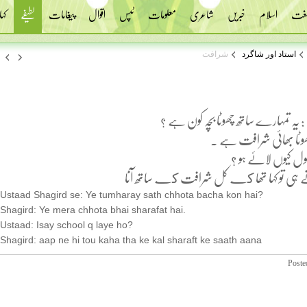
 لغت
اسلام
خبریں
شاعری
معلومات
ٹپس
اقوال
پیغامات
لطیفے
کہا
استاد اور شاگرد
شرافت
: یہ تمہارے ساتھ چھوٹا بچہ کون ہے ؟
 چھوٹا بھائی شرافت ہے .
کول کیوں لائے ہو ؟
 ہی تو کہا تھا كے کل شرافت كے ساتھ آنا
Ustaad Shagird se: Ye tumharay sath chhota bacha kon hai?
Shagird: Ye mera chhota bhai sharafat hai.
Ustaad: Isay school q laye ho?
Shagird: aap ne hi tou kaha tha ke kal sharaft ke saath aana
Poste