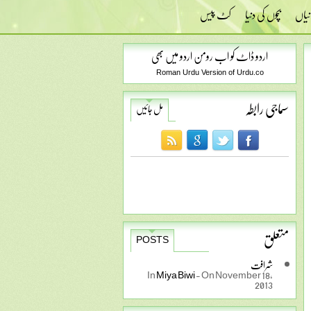
نیاں
بچوں کی دنیا
کٹ پیس
اردو ڈاٹ کو اب رومن اردو میں بھی
Roman Urdu Version of Urdu.co
سماجی رابطہ
مل جائیں
متعلق
POSTS
شرافت
In
Miya Biwi
-
On November 18,
2013