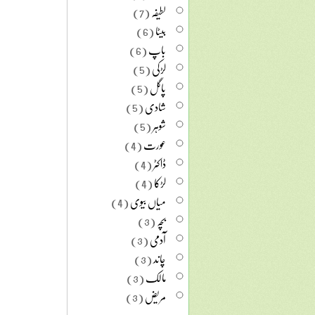
لطیفہ
(7)
بیٹا
(6)
باپ
(6)
لڑکی
(5)
پاگل
(5)
شادی
(5)
شوہر
(5)
عورت
(4)
ڈاکٹر
(4)
لڑکا
(4)
میاں بیوی
(4)
بچہ
(3)
آدمی
(3)
چاند
(3)
مالک
(3)
مریض
(3)