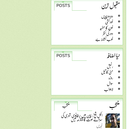
مقبول ترین
POSTS
دو دو چیزیں
خودکشی
خون کا عطیہ
دور کی نظر
خوب نشانہ ہے
نیا اضافہ
POSTS
رنجش
مٹی کا تیل
روزہ
سوال
لاجواب
منتخب
منتخب
اکمل شیخ: چین میں برطانوی شہری کی
سزائے موت کا متنازعہ کیس
خبریں