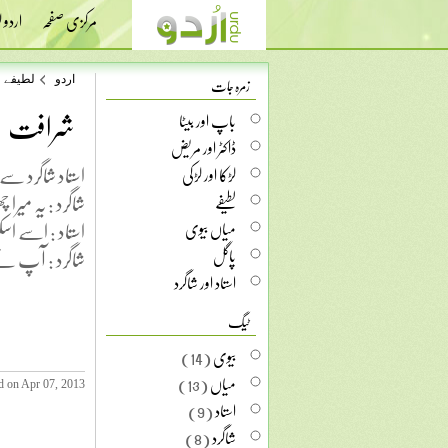
مرکزی صفحہ
اردو
زمرہ جات
اردو
لطیفے
شرافت
باپ اور بیٹا
ڈاکٹر اور مریض
استاد شاگرد سے 
لڑکا اور لڑکی
شاگرد : یہ میرا
لطیفے
استاد : اسے اس
میاں بیوی
شاگرد : آپ نے
پاگل
استاد اور شاگرد
ٹیگ
بیوی
(14)
میاں
(13)
d on Apr 07, 2013
استاد
(9)
شاگرد
(8)