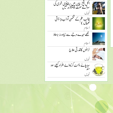
اکمل شیخ: چین میں برطانوی شہری کی
سزائے موت کا متنازعہ کیس
خبریں
طالب علم کے شخصی آداب ( ذاتی
خوبیاں )
اسلام
مجھے میرے مرتبے سے زیادہ نہ بڑھاؤ
اسلام
خراٹوں کا قدرتی علاج
خبریں
سبز چائے ڈائٹ کرنیوالے افراد کیلئے سود
مند
خبریں