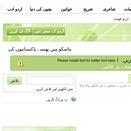
مات
شاعری
تفریح
خواتین
بچوں کی دنیا
اردو ادب
اردو فونٹ
اردو کے ممبر بنیں
لاگ ان کریں
ماسکو میں پھنسے پاکستانیوں کی وطن و
کریں۔
Please install font for better text view.
حے پر جائیں
خبریں
تصاویر
تین ٹانگوں والا لڑکا
متن لکھیں اور تلاش کریں