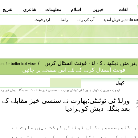
لغات
خبریں
اسلام
معلومات
شاعری
تفریح
urdu.co پر خوش آمدید
آپ کی رائے
رابطہ
اردو فونٹ
ا بہتر متن دیکھنے کے لئے فونٹ انسٹال کریں۔
ont for better text view.
فونٹ انسٹال کرنے کے لئے اس صفحے پر جائیں
کھیل
اردو
خبریں
کھیل
ورلڈ ٹي ٹوئنٹي:بھارت نے سنسي خيز مقابلے کے بعد بنگلہ ديش کوہرادي
ورلڈ ٹی ٹوئنٹی:بھارت نے سنسی خیز مقابلے کے
بعد بنگلہ دیش کوہرادیا
بنگلور......ورلڈ ٹی ٹوئنٹی کرکٹ میںبھارت نے
قابلے کے بعد بنگلہ دیش کوایک رن سے شکست دے