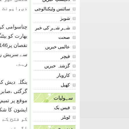
دی،ایونٹ ک
سائنس وٹیکنالوجی
شوبز
چناسوامی کرک
شہر شہر کی خبر
صحت
عالمی خبریں
فیچر
رہے۔
گزشتہ خبریں
کاروبار
کھیل
سہولیات
فیس بک
ٹویٹر
کو فتح کے 
لگی تھی ۔
دوسری ویب