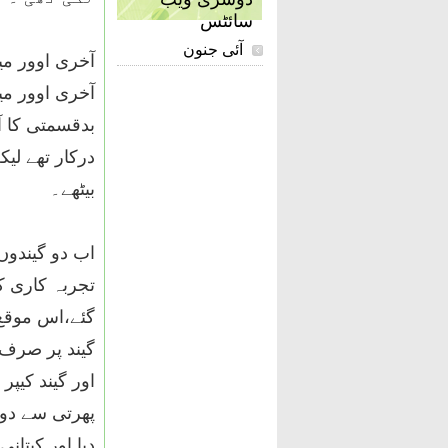
سائٹس
آئی جنون
آخری اوور می
درکار تھے لی
بیٹھے۔
اب دو گیندوں 
تجربہ کاری ک
گئے،اس موقع 
گیند پر صرف د
اور گیند کیپ
پھرتی سے دوڑ
دیا اور کپتا