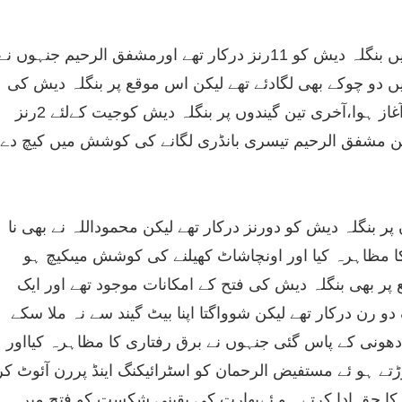
آخری اوور میں بنگلہ دیش کو 11رنز درکار تھے اورمشفق الرحیم جنہوں نے
ں دو چوکے بھی لگادئے تھے لیکن اس موقع پر بنگلہ دیش کی
بدقسمتی کا آغاز ہوا،آخری تین گیندوں پر بنگلہ دیش کوجیت کےلئے 2رنز
کن مشفق الرحیم تیسری بانڈری لگانے کی کوشش میں کیچ دے
پر بنگلہ دیش کو دورنز درکار تھے لیکن محموداللہ نے بھی نا
ا مظاہرہ کیا اور اونچاشاٹ کھیلنے کی کوشش میںکیچ ہو
پر بھی بنگلہ دیش کی فتح کے امکانات موجود تھے اور ایک
و رن درکار تھے لیکن شوواگتا اپنا بیٹ گیند سے نہ ملا سکے
ر دھونی کے پاس گئی جنہوں نے برق رفتاری کا مظاہرہ کیااور
تے ہو ئے مستفیض الرحمان کو اسٹرائیکنگ اینڈ پررن آئوٹ کر
نی کا حق ادا کرتے ہو ئےبھارت کی یقینی شکست کو فتح میں