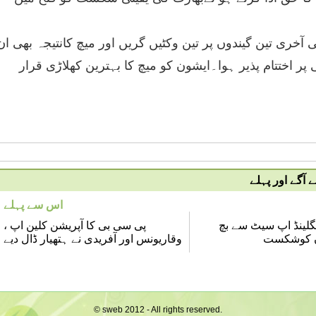
 آخری تین گیندوں پر تین وکٹیں گریں اور میچ کانتیجہ بھی ان
پر اختتام پذیر ہوا۔ایشون کو میچ کا بہترین کھلاڑی قرار
آگے اور پہلے
اس سے پہلے
ڈ ٹی 20،انگلینڈ اپ سیٹ سے بچ
پی سی بی کا آپریشن کلین اپ ،
ان کوشکست
وقاریونس اور آفریدی نے ہتھیار ڈال دیے
© sweb 2012 - All rights reserved.