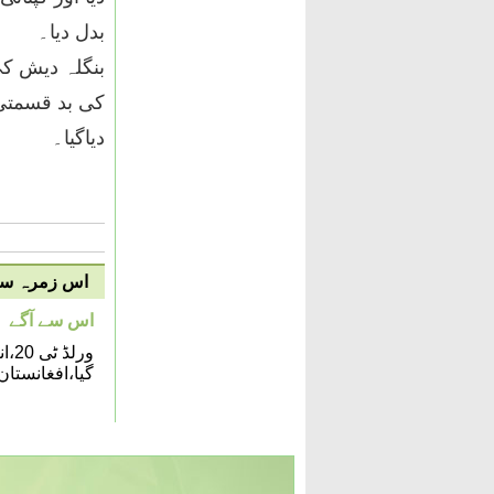
بدل دیا۔
بنگلہ دیش کی
کی بد قسمتی 
دیاگیا۔
اس زمرہ سے 
اس سے آگے
ورل
گیا،افغانست