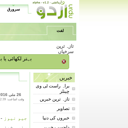
alpha - v1.2 - آزمائشی
سرورق
لغت
تازہ ترین
سرخیاں
/ بہتر لکھائی ی
خبریں
براہ راست ٹی وی
چینلز
26 مئی 2016
تازہ ترین خبریں
وقت اشاعت: 22:39
تصاویر
جیو نیوز
- 
خبروں کی دنیا
سنسی خیز م
دلچسپ خبریں