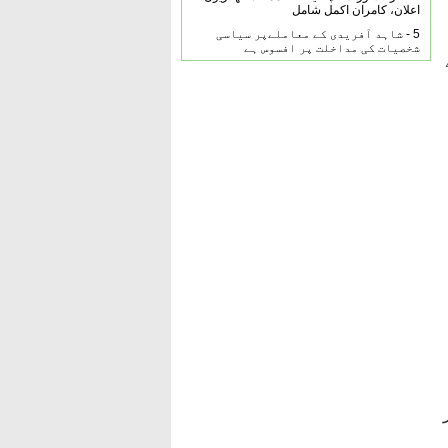
اعلان، کامران اکمل شامل
5 -
شاہد آفریدی کے معاملےپر سیاسی
شخصیات کی مداخلت پر افسوس ہے