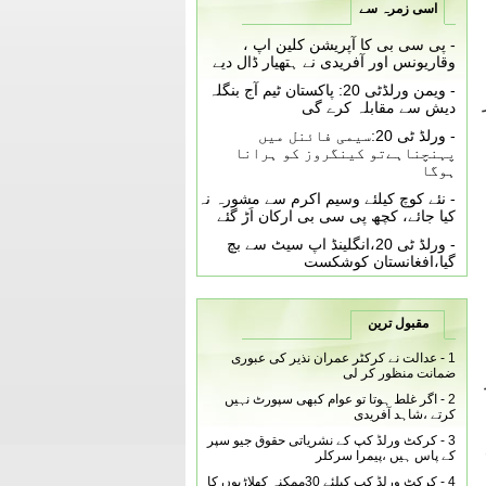
اسی زمرہ سے
-
پی سی بی کا آپریشن کلین اپ ،
وقاریونس اور آفریدی نے ہتھیار ڈال دیے
-
ویمن ورلڈٹی 20: پاکستان ٹیم آج بنگلہ
دیش سے مقابلہ کرے گی
-
ورلڈ ٹی 20:سیمی فائنل میں
پہنچناہےتو کینگروز کو ہرانا
ہوگا
-
نئے کوچ کیلئے وسیم اکرم سے مشورہ نہ
کیا جائے، کچھ پی سی بی ارکان اَڑ گئے
-
ورلڈ ٹی 20،انگلینڈ اپ سیٹ سے بچ
گیا،افغانستان کوشکست
مقبول ترین
1 -
عدالت نے کرکٹر عمران نذیر کی عبوری
ضمانت منظور کر لی
ر
2 -
اگر غلط ہوتا تو عوام کبھی سپورٹ نہیں
کرتے ،شاہد آفریدی
3 -
کرکٹ ورلڈ کپ کے نشریاتی حقوق جیو سپر
کے پاس ہیں ،پیمرا سرکلر
4 -
کرکٹ ورلڈ کپ کیلئے 30ممکنہ کھلاڑیوں کا