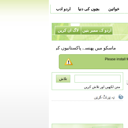
خواتین
بچوں کی دنیا
اردو ادب
اردو کے ممبر بنیں
لاگ ان کریں
ماسکو میں پھنسے پاکستانیوں کی وطن واپسی کیلئے بورڈنگ پاس
Please install f
ا
متن لکھیں اور تلاش کریں