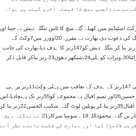
ے سب سے دلچسپ میچ کا فیصلہ آخری گیند پر ہوا۔
ٹ اسٹیڈیم میں کھیلے گئے میچ کا ٹاس بنگلہ دیش نے جیتا اور
بھارت کو بیٹنگ کی دعوت دی،بھارت نے مقررہ20اوورز میں7وکٹ کے
نقصان پر146رنز بنا کر بنگلہ دیش کو147رنز کا ہدف دیا،بھارت کی جانب
سے سریش رائنا30،ویرات کوہلی24،شیکھر دھون23 رنز بناکر قابل ذکر
بنگلہ دیش کی 147رنز کے ہدف کے تعاقب میں پہلی وکٹ11رنز پر ہی
گرگئی ،صابر حسین26اور تمیم اقبال نے مجموعے کو55رنز تک پہنچادیا،اس
موقع پر تمیم اقبال35رنز بنا کر پویلین لوٹ گئے۔شکیب الحسن22رنز بنا ک
ایشون کا شکار بن گئے۔محموداللہ18 ، سومیا سرکار21 نے بنگلہ دیش
قریب لاکھڑا کیا اور بھارت کی شکست سامنے نظر آنے