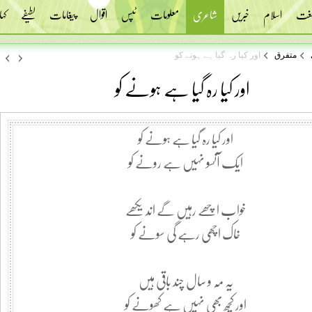
 لغت
اسلام
خبریں
شاعری
معلومات
ٹپس
اقوال
پیغامات
لطیفے
کہا
متفرق
اور کیا رہ گیا ہے ہونے کو
اور کیا رہ گیا ہے ہونے کو
اور کیا رہ گیا ہے ہونے کو
ایک آنسو نہیں ہے رونے کو
خواب اچھے رہیں گے اندیکھے
خاک اچھی رہے گی سونے کو
یہ مہ و سال چند باقی ہیں
اور کچھ بھی نہیں ہے کھونے کو