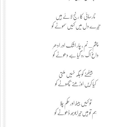
نارسائی کا رنج لائے ہیں
تیرے دل میں کہیں سمونے کو
چشم_نم ، چار اشک اور ادھر
داغ اک رہ گیا ہے دھونے کو
بیٹھنے کو جگہ نہیں ملتی
کیا کریں اوڑھنے بچھونے کو
تو کہیں بیٹھ اور حکم چلا
ہم تو ہیں تیرا بوجھ ڈھونے کو