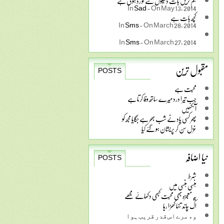
ہم کریں بات دلیلوں سے تو رد ہوتی ہے
In
Sad
-
On May 13, 2014
کچھ بات ہے
In
Sms
-
On March 28, 2014
In
Sms
-
On March 27, 2014
مقبول ترین
POSTS
محبت ہے
جب تیرا درد میرے ساتھ وفا کرتا ہے
آنکھیں
پھر کسی یاد نے شب بھر ہے جگایا مجھ کو
غزل سن کر پریشان ہو گئے کیا
نیا اضافہ
POSTS
شرط
ہنسی ہنسی میں
یہ معجزہ بھی محبت کبھی دکھائے مجھے
اک چاند تنہا کھڑا رہا
ﻭﮦ ﻣﺮﮮ ﺍﺱ ﻗﺪﺭ ﻗﺮﯾﺐ ﮨﻮﺍ