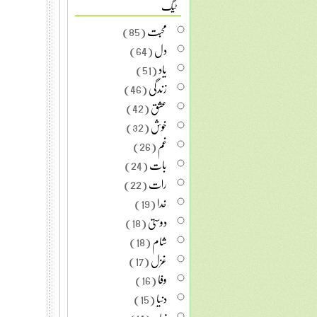
ٹیگ
محبت
(85)
دل
(64)
یاد
(51)
زندگی
(46)
عشق
(42)
خوش
(32)
غم
(26)
بات
(24)
رات
(22)
خدا
(19)
دوستی
(18)
شام
(18)
غزل
(17)
وفا
(16)
دنیا
(15)