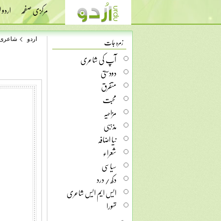
مرکزی صفحہ
اردو
زمرہ جات
اردو
شاعری
آپ کی شاعری
دودستی
متفرق
محبت
مزاحیہ
مذہبی
نیا اضافہ
شعراء
سیاسی
دکھ / درد
ایس ایم ایس شاعری
تہورا