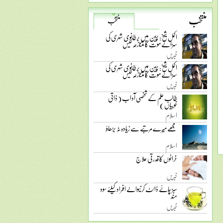
منتخب
منتخب
اکمل شیخ: چین میں برطانوی شہری کی
سزائے موت کا متنازعہ کیس
خبریں
اکمل شیخ: چین میں برطانوی شہری کی
سزائے موت کا متنازعہ کیس
خبریں
طالب علم کے شخصی آداب ( ذاتی
خوبیاں )
اسلام
مجھے میرے مرتبے سے زیادہ نہ بڑھاؤ
اسلام
خراٹوں کا قدرتی علاج
خبریں
سبز چائے ڈائٹ کرنیوالے افراد کیلئے سود
مند
خبریں