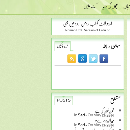
نیاں
بچوں کی دنیا
کٹ پیس
اردو ڈاٹ کو اب رومن اردو میں بھی
Roman Urdu Version of Urdu.co
سماجی رابطہ
مل جائیں
متعلق
POSTS
تحریر خون کی ہے
In
Sad
-
On May 13, 2014
میرا کیا جرم ھے؟
In
Sad
-
On May 13, 2014