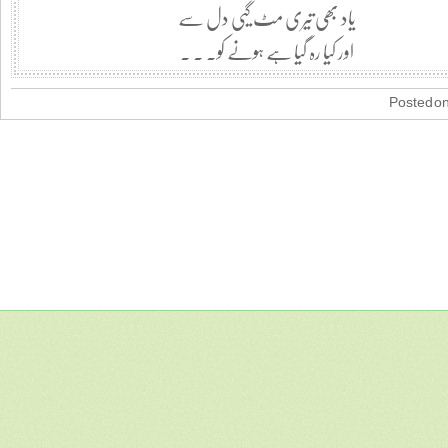
یاد بھی تیری مٹ گیی دل سے
اور کیا رہ گیا ہے ہونے کو۔ ۔ ۔
Posted on