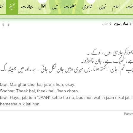
 لغت
اسلام
خبریں
شاعری
معلومات
ٹپس
اقوال
پیغامات
لطیفے
کہا
میاں بیوی
جان
 چھوڑ کر جارہی ہوں ، اوکے .
ے ، ٹھیک ہے ، جان چھوڑو .
 جب تم " جان " کہتے ہو نا ، بس میری وہیں جان نکل جاتی ہے ، اور میں ہمیشہ رک
Biwi: Mai ghar chor kar jarahi hun, okay.
Shohar: Theek hai, theek hai, Jaan choro.
Biwi: Haye, jab tum "JAAN" kehte ho na, bus meri wahin jaan nikal jati 
hamesha ruk jati hun.
Poste