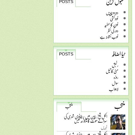
مقبول ترین
POSTS
دو دو چیزیں
خودکشی
خون کا عطیہ
دور کی نظر
خوب نشانہ ہے
نیا اضافہ
POSTS
رنجش
مٹی کا تیل
روزہ
سوال
لاجواب
منتخب
منتخب
اکمل شیخ: چین میں برطانوی شہری کی
سزائے موت کا متنازعہ کیس
خبریں
اکمل شیخ: چین میں برطانوی شہری کی