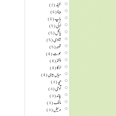
لطیفہ
(7)
بیٹا
(6)
باپ
(6)
لڑکی
(5)
پاگل
(5)
شادی
(5)
شوہر
(5)
عورت
(4)
ڈاکٹر
(4)
لڑکا
(4)
میاں بیوی
(4)
بچہ
(3)
آدمی
(3)
چاند
(3)
مالک
(3)
مریض
(3)