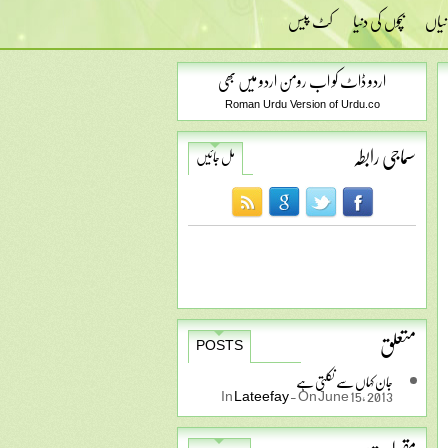
نیاں
بچوں کی دنیا
کٹ پیس
اردو ڈاٹ کو اب رومن اردو میں بھی
Roman Urdu Version of Urdu.co
سماجی رابطہ
مل جائیں
متعلق
POSTS
جان کہاں سے نکلتی ہے
In
Lateefay
-
On June 15, 2013