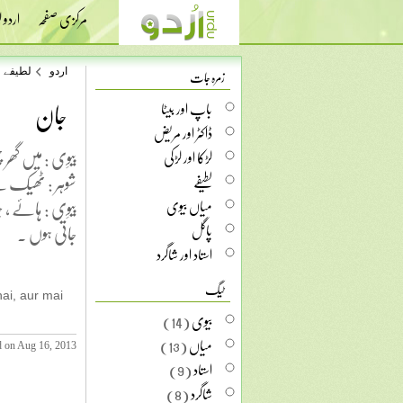
مرکزی صفحہ
اردو
زمرہ جات
اردو
لطیفے
جان
باپ اور بیٹا
ڈاکٹر اور مریض
بِیوِی : میں گھر
لڑکا اور لڑکی
شوہر : ٹھیک ہ
لطیفے
بِیوِی : ہائے ،
میاں بیوی
جاتی ہوں .
پاگل
استاد اور شاگرد
ٹیگ
hai, aur mai
بیوی
(14)
میاں
(13)
d on Aug 16, 2013
استاد
(9)
شاگرد
(8)