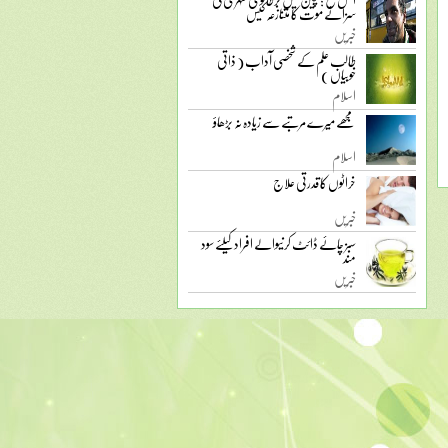
سزائے موت کا متنازعہ کیس
خبریں
طالب علم کے شخصی آداب ( ذاتی
خوبیاں )
اسلام
مجھے میرے مرتبے سے زیادہ نہ بڑھاؤ
اسلام
خراٹوں کا قدرتی علاج
خبریں
سبز چائے ڈائٹ کرنیوالے افراد کیلئے سود
مند
خبریں