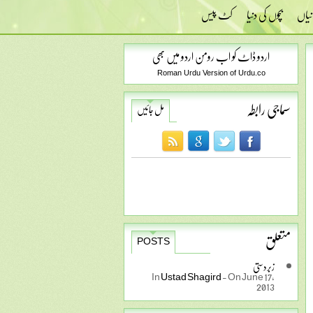
نیاں
بچوں کی دنیا
کٹ پیس
اردو ڈاٹ کو اب رومن اردو میں بھی
Roman Urdu Version of Urdu.co
سماجی رابطہ
مل جائیں
متعلق
POSTS
زبردستی
In
Ustad Shagird
-
On June 17,
2013