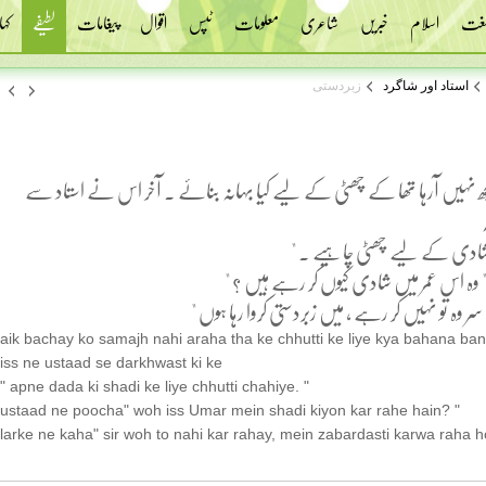
 لغت
اسلام
خبریں
شاعری
معلومات
ٹپس
اقوال
پیغامات
لطیفے
کہا
استاد اور شاگرد
زبردستی
ھ نہیں آرہا تھا کے چھٹی کے لیے کیا بہانہ بنائے . آخر اس نے استاد سے
 شادی کے لیے چھٹی چاہیے . "
" وہ اس عمر میں شادی کیوں کر رہے ہیں ؟ "
ر وہ تو نہیں کر رہے ، میں زبردستی کروا رہا ہوں "
aik bachay ko samajh nahi araha tha ke chhutti ke liye kya bahana ban
iss ne ustaad se darkhwast ki ke
" apne dada ki shadi ke liye chhutti chahiye. "
ustaad ne poocha" woh iss Umar mein shadi kiyon kar rahe hain? "
larke ne kaha" sir woh to nahi kar rahay, mein zabardasti karwa raha h