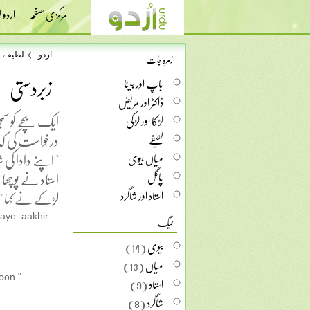
مرکزی صفحہ
اردو
زمرہ جات
اردو
لطیفے
زبردستی
باپ اور بیٹا
ڈاکٹر اور مریض
ایک بچے کو سمج
لڑکا اور لڑکی
درخواست کی کہ
لطیفے
" اپنے دادا کی
میاں بیوی
استاد نے پوچھا 
پاگل
استاد اور شاگرد
لڑکے نے کہا " س
aye. aakhir
ٹیگ
بیوی
(14)
میاں
(13)
استاد
(9)
oon "
شاگرد
(8)