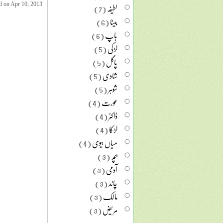
لطیفہ
(7)
d on Apr 10, 2013
بیٹا
(6)
باپ
(6)
لڑکی
(5)
پاگل
(5)
شادی
(5)
شوہر
(5)
عورت
(4)
ڈاکٹر
(4)
لڑکا
(4)
میاں بیوی
(4)
بچہ
(3)
آدمی
(3)
چاند
(3)
مالک
(3)
مریض
(3)