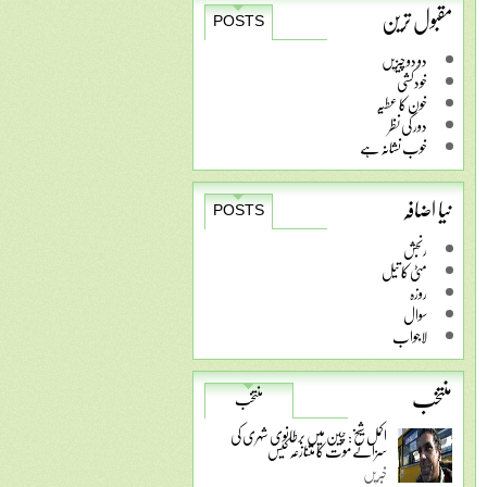
مقبول ترین
POSTS
دو دو چیزیں
خودکشی
خون کا عطیہ
دور کی نظر
خوب نشانہ ہے
نیا اضافہ
POSTS
رنجش
مٹی کا تیل
روزہ
سوال
لاجواب
منتخب
منتخب
اکمل شیخ: چین میں برطانوی شہری کی
سزائے موت کا متنازعہ کیس
خبریں