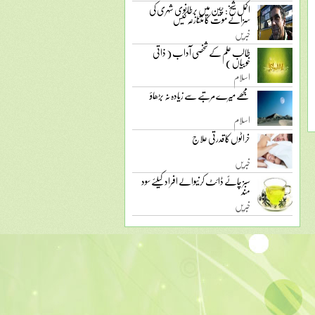
اکمل شیخ: چین میں برطانوی شہری کی
سزائے موت کا متنازعہ کیس
خبریں
طالب علم کے شخصی آداب ( ذاتی
خوبیاں )
اسلام
مجھے میرے مرتبے سے زیادہ نہ بڑھاؤ
اسلام
خراٹوں کا قدرتی علاج
خبریں
سبز چائے ڈائٹ کرنیوالے افراد کیلئے سود
مند
خبریں