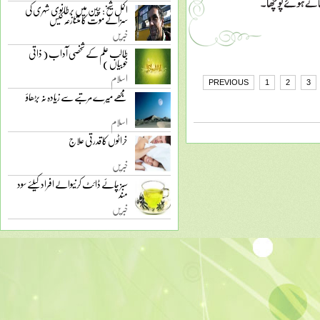
اکمل شیخ: چین میں برطانوی شہری کی
سزائے موت کا متنازعہ کیس
خبریں
طالب علم کے شخصی آداب ( ذاتی
خوبیاں )
اسلام
PREVIOUS
1
2
3
مجھے میرے مرتبے سے زیادہ نہ بڑھاؤ
اسلام
خراٹوں کا قدرتی علاج
خبریں
سبز چائے ڈائٹ کرنیوالے افراد کیلئے سود
مند
خبریں