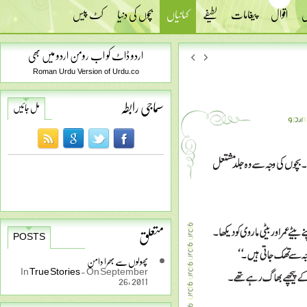
س
اقوال
پیغامات
لطیفے
کہانیاں
بچوں کی دنیا
کٹ پیس
اردو ڈاٹ کو اب رومن اردو میں بھی
Roman Urdu Version of Urdu.co
سماجی رابطہ
مل جائیں
متعلق
POSTS
پھولوں سے بھرا دامن
In
True Stories
-
On September
26, 2011