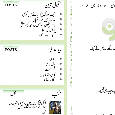
مقبول ترین
POSTS
ایک خوفناک چیخ سناٹے میں گونجی
عذاب میں مبتلا لڑکیاں
برمودا تکون: سائنس کی دنیا کیلئے چیلنج
خوابوں کی دنیا
آسیب زدہ مکان
نیا اضافہ
POSTS
سائبان
چاک دامن
قرار محبت
کاش تنہا نہ جاتی
انقلاب پسند
منتخب
منتخب
اکمل شیخ: چین میں برطانوی شہری کی
سزائے موت کا متنازعہ کیس
خبریں