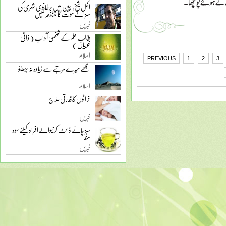
اکمل شیخ: چین میں برطانوی شہری کی
سزائے موت کا متنازعہ کیس
خبریں
طالب علم کے شخصی آداب ( ذاتی
خوبیاں )
اسلام
PREVIOUS
1
2
3
مجھے میرے مرتبے سے زیادہ نہ بڑھاؤ
اسلام
خراٹوں کا قدرتی علاج
خبریں
سبز چائے ڈائٹ کرنیوالے افراد کیلئے سود
مند
خبریں