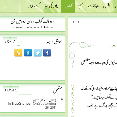
س
اقوال
پیغامات
لطیفے
کہانیاں
بچوں کی دنیا
کٹ پیس
اردو ڈاٹ کو اب رومن اردو میں بھی
Roman Urdu Version of Urdu.co
سماجی رابطہ
مل جائیں
متعلق
POSTS
پھولوں سے بھرا دامن
In
True Stories
-
On September
26, 2011