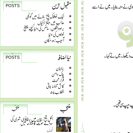
مقبول ترین
POSTS
ایک خوفناک چیخ سناٹے میں گونجی
عذاب میں مبتلا لڑکیاں
برمودا تکون: سائنس کی دنیا کیلئے چیلنج
خوابوں کی دنیا
آسیب زدہ مکان
نیا اضافہ
POSTS
سائبان
چاک دامن
قرار محبت
کاش تنہا نہ جاتی
انقلاب پسند
منتخب
منتخب
اکمل شیخ: چین میں برطانوی شہری کی
سزائے موت کا متنازعہ کیس
خبریں