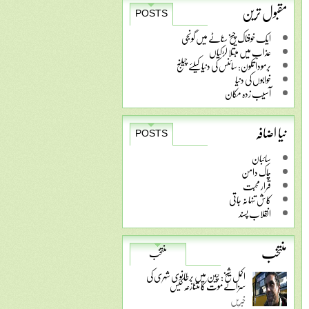
مقبول ترین
POSTS
ایک خوفناک چیخ سناٹے میں گونجی
عذاب میں مبتلا لڑکیاں
برمودا تکون: سائنس کی دنیا کیلئے چیلنج
خوابوں کی دنیا
آسیب زدہ مکان
نیا اضافہ
POSTS
سائبان
چاک دامن
قرار محبت
کاش تنہا نہ جاتی
انقلاب پسند
منتخب
منتخب
اکمل شیخ: چین میں برطانوی شہری کی
سزائے موت کا متنازعہ کیس
خبریں