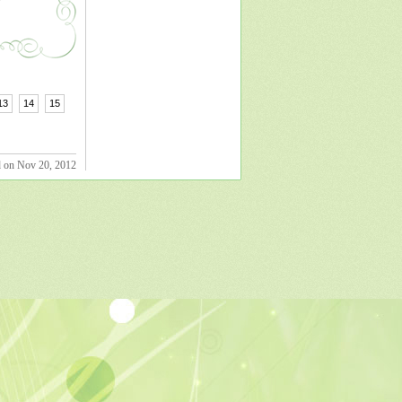
13
14
15
d on Nov 20, 2012