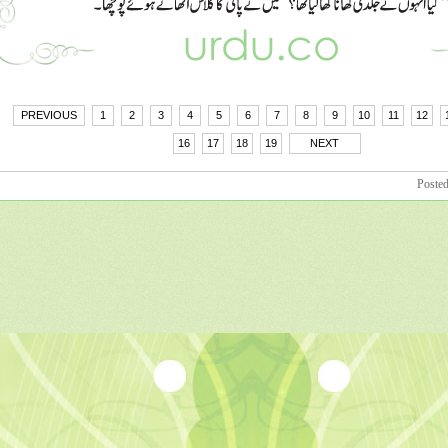
PREVIOUS
1
2
3
4
5
6
7
8
9
10
11
12
16
17
18
19
NEXT
Poste