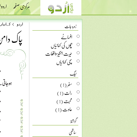
مرکزی صفحہ
اردو
زمرہ جات
اردو
کہانیاں
چاک دام
افسانے
بچوں کی کہانیاں
حیرت انگیز واقعات
سچی کہانیاں
ٹیگ
سفر
(1)
رات
(1)
محبت
(1)
عادت
(1)
گزشتہ
ساتھی