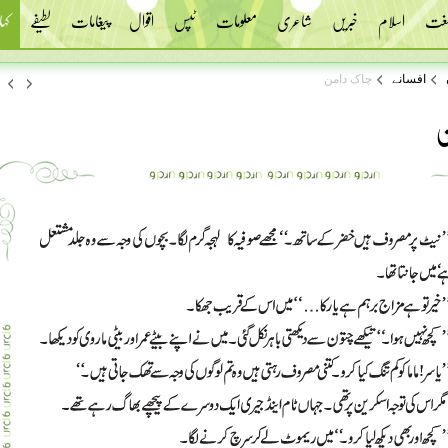
 لغت
اسلام
خبریں
شاعری
معلومات
ٹپس
اقوال
پیغامات
لطیفے
کہا
افسانے
چاک دامن
ن