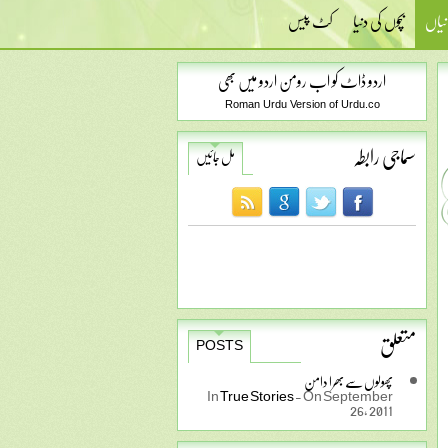
نیاں
بچوں کی دنیا
کٹ پیس
اردو ڈاٹ کو اب رومن اردو میں بھی
Roman Urdu Version of Urdu.co
سماجی رابطہ
مل جائیں
متعلق
POSTS
پھولوں سے بھرا دامن
In
True Stories
-
On September
26, 2011