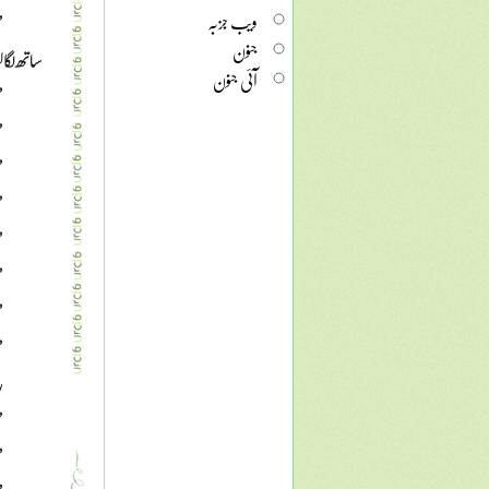
ویب جزبہ
جنون
آئی جنون