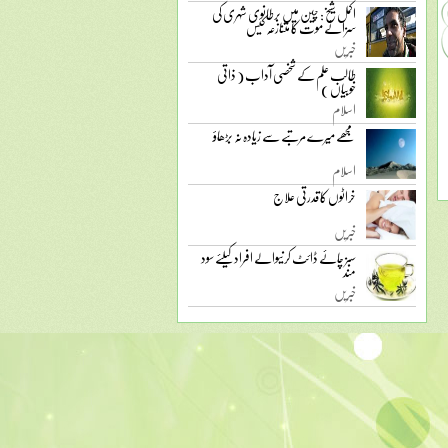
اکمل شیخ: چین میں برطانوی شہری کی
سزائے موت کا متنازعہ کیس
خبریں
طالب علم کے شخصی آداب ( ذاتی
خوبیاں )
اسلام
مجھے میرے مرتبے سے زیادہ نہ بڑھاؤ
اسلام
خراٹوں کا قدرتی علاج
خبریں
سبز چائے ڈائٹ کرنیوالے افراد کیلئے سود
مند
خبریں