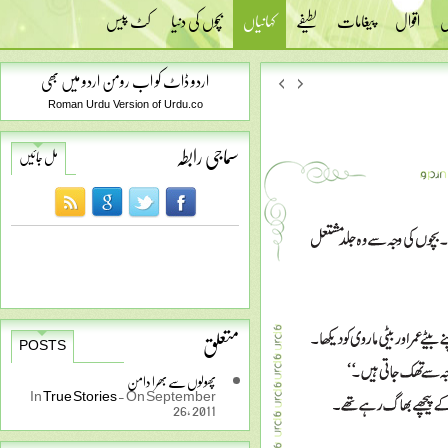
س
اقوال
پیغامات
لطیفے
کہانیاں
بچوں کی دنیا
کٹ پیس
اردو ڈاٹ کو اب رومن اردو میں بھی
Roman Urdu Version of Urdu.co
سماجی رابطہ
مل جائیں
متعلق
POSTS
پھولوں سے بھرا دامن
In
True Stories
-
On September
26, 2011