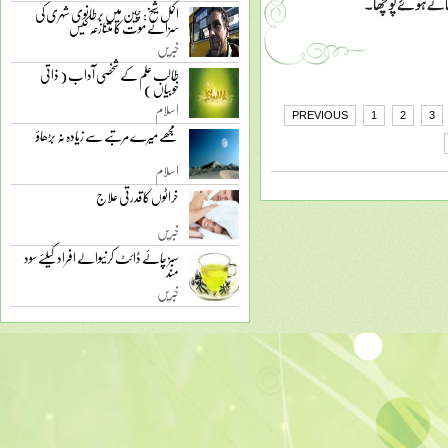
اکمل شیخ: چین میں برطانوی شہری کی
سزائے موت کا متنازعہ کیس
خبریں
طالب علم کے شخصی آداب ( ذاتی
خوبیاں )
اسلام
PREVIOUS
1
2
3
مجھے میرے مرتبے سے زیادہ نہ بڑھاؤ
اسلام
خراٹوں کا قدرتی علاج
خبریں
سبز چائے ڈائٹ کرنیوالے افراد کیلئے سود
مند
خبریں