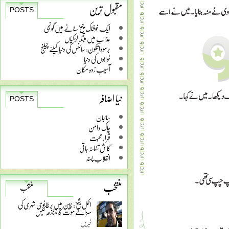
مقبول ترین
POSTS
ایک خوفناک چیخ سناٹے میں گونجی
عذاب میں مبتلا لڑکیاں
برمودا تکون: سائنس کی دنیا کیلئے چیلنج
خوابوں کی دنیا
آسیب زدہ مکان
نیا اضافہ
POSTS
سائبان
چاک دامن
قرار محبت
کاش تنہا نہ جاتی
انقلاب پسند
منتخب
منتخب
اکمل شیخ: چین میں برطانوی شہری کی
سزائے موت کا متنازعہ کیس
خبریں