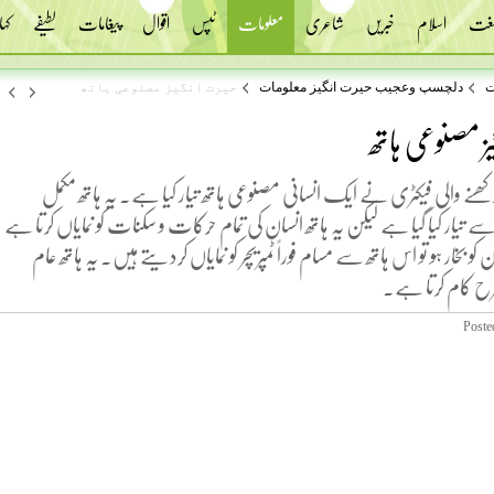
 لغت
اسلام
خبریں
شاعری
معلومات
ٹپس
اقوال
پیغامات
لطیفے
کہا
ت
دلچسپ وعجیب حیرت انگیز معلومات
حیرت انگیز مصنوعی ہاتھ
ز مصنوعی ہاتھ
کھنے والی فیکٹری نے ایک انسانی مصنوعی ہاتھ تیار کیا ہے۔ یہ ہاتھ مکمل
تیار کیا گیا ہے لیکن یہ ہاتھ انسان کی تمام حرکات و سکنات کو نمایاں کرتا ہے
ان کو بخار ہو تو اس ہاتھ سے مسام فوراً ٹمپریچر کو نمایاں کردیتے ہیں۔ یہ ہاتھ عام
طرح کام کرتا ہے۔
Poste