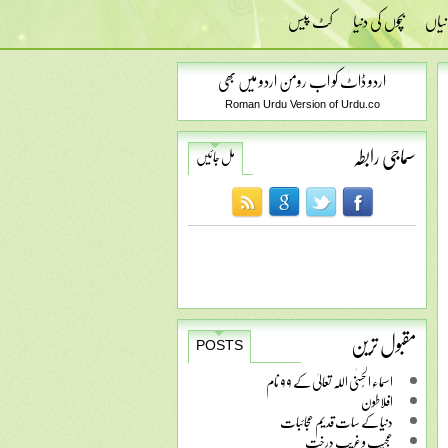
نیاں
بچوں کی دنیا
کٹ پیس
اردو ڈاٹ کو اب رومن اردو میں بھی
Roman Urdu Version of Urdu.co
سماجی رابطہ
مل جائیں
مقبول ترین
POSTS
اسماء الحُسنٰی اللہ تعالیٰ کے ۹۹ نام
افلاطون
دنیا کے سات قدیم عجائبات
عجیب و غریب درخت