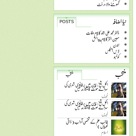
گھومنے والا درخت
نیا اضافہ
POSTS
ڈاکٹر محمد علی شاہ کا یوم وفات
معین اختر کا یوم پیدائش
لندن
لاس اینجلس
کولمبو
منتخب
منتخب
اکمل شیخ: چین میں برطانوی شہری کی
سزائے موت کا متنازعہ کیس
خبریں
اکمل شیخ: چین میں برطانوی شہری کی
سزائے موت کا متنازعہ کیس
خبریں
طالب علم کے شخصی آداب ( ذاتی
خوبیاں )
اسلام