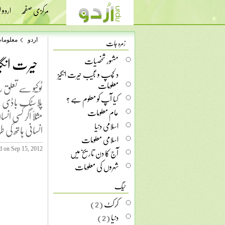
مرکزی صفحہ
اردو
زمرہ جات
اردو
معلوما
حیرت انگی
مشہور شخصیات
دلچسپ وعجیب حیرت انگیز
معلومات
ٹوکیو سے تعلق ر
کیا آپ کو معلوم ہے ؟
پلاسٹک باڈی سے 
عام معلومات
مثلاً اگر کسی انس
اسلامی دنیا
انسانی ہاتھ کی 
اسلامی معلومات
آج کا دن تاریخ میں
d on Sep 15, 2012
شہروں کی معلومات
ٹیگ
کرکٹ
(2)
دنیا
(2)