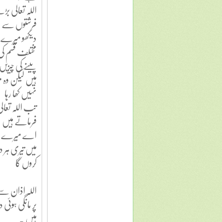
اللہ تعالی ب
فرشتوں سے 
دیکھو میرے
مختلف قسم کی
پینے کی چیزیں 
ہیں لیکن و
نہیں کھا رہا
تب اللہ تعال
فرماتے ہیں
اے میرے ب
میں تیری ہر د
کروں گا
اللہ اذان سے
پر مانگی ہوئی 
ہیں .