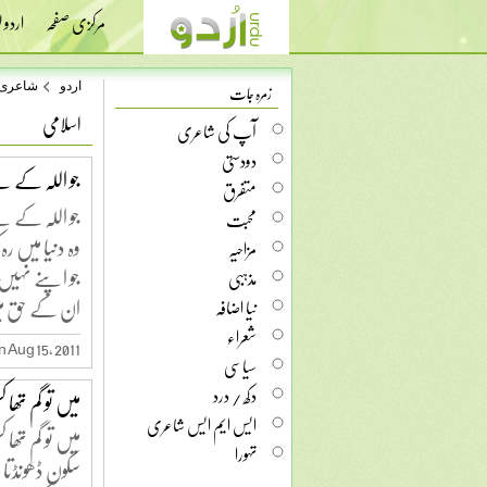
مرکزی صفحہ
اردو
زمرہ جات
اردو
شاعری
اسلامی
آپ کی شاعری
دودستی
جو اللہ کے لی
متفرق
جو اللہ کے لی
محبت
وہ دنیا میں رہ
مزاحیہ
جو اپنے نہیں
مذہبی
ان کے حق می
نیا اضافہ
شعراء
 Aug 15, 2011
سیاسی
دکھ / درد
میں تو گم تھا 
ایس ایم ایس شاعری
میں تو گم تھا 
تہورا
سکون ڈھونڈتا 