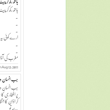
ہاتھ رکھ کر پیٹ
ہاتھ رکھ کر پ
.
.
.
ارے کوئی یہ 
.
.
مغرب کی آذا
 Aug 12, 2011
جب انسان دس
جب انسان دس
پر افطاری کا س
کر اذان کا انتظا
ہے تو