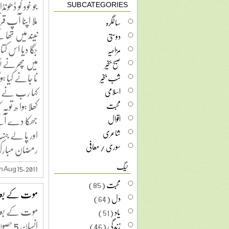
جو خود کو ڈھونڈ
SUB CATEGORIES
ملا اپنا آپ ق
سالگرہ
نیند میں تھا
دوستی
جگا دیا اس 
مزاحیہ
میں پھرنے لگا 
صبح بخیر
نا جانے کیا ہوگ
شب بخیر
کہا رب نے نا ت
اسلامی
کھلا ہوا ھ توبہ ک
محبت
جھکا دے آکے
اقوال
شاعری
اور پا لے جنت
سوری / معافی
رمضان مبار
ٹیگ
 Aug 15, 2011
محبت
(85)
موت کے بعد
دل
(64)
موت کے بعد
یاد
(51)
انسان 5 حصوں میں تقسیم ہوجائے گا . .
زندگی
(46)