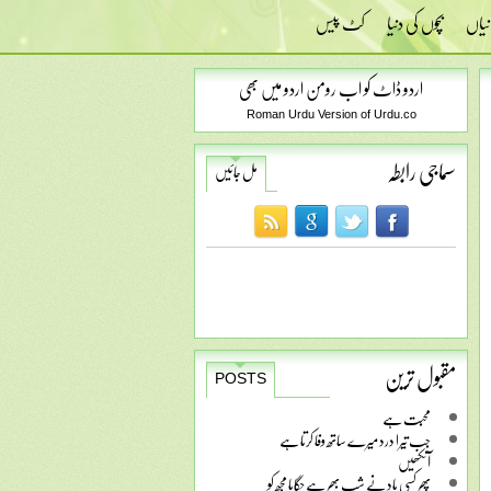
نیاں
بچوں کی دنیا
کٹ پیس
اردو ڈاٹ کو اب رومن اردو میں بھی
Roman Urdu Version of Urdu.co
سماجی رابطہ
مل جائیں
مقبول ترین
POSTS
محبت ہے
جب تیرا درد میرے ساتھ وفا کرتا ہے
آنکھیں
پھر کسی یاد نے شب بھر ہے جگایا مجھ کو