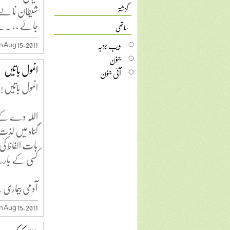
شیطان نا لے
گزشتہ
جائے ، ، . .
ساتھی
ویب جزبہ
 Aug 15, 2011
جنون
انمول باتیں
آئی جنون
انمول باتیں !
اللہ دے کے 
گناہ میں لذت
بات الفاظ کی
کسی کے بارے م
آدمی بیماری 
 Aug 15, 2011