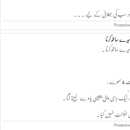
اور سب کی بھلائی کے لیے . . .
Posted on
رے ساتھ کرنا
رے ساتھ کرنا .
ے ،
ایک بڑی والی پیپسی یاد سے لیتے آنا .
ہیں انوائٹ نہیں کیا .
Posted on