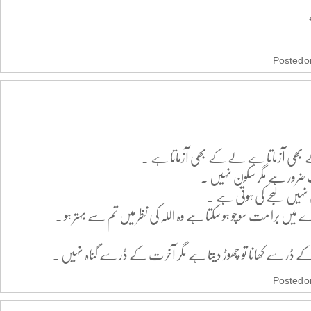
Posted on
بھی آزماتا ہے لے کے بھی آزماتا ہے .
 ضرور ہے مگر سکون نہیں .
 نہیں لہجے کی ہوتی ہے .
یں برا مت سوچو ہو سکتا ہے وہ اللہ کی نظر میں تم سے بہتر ہو .
کے ڈر سے کھانا تو چھوڑ دیتا ہے مگر آخرت کے ڈر سے گناہ نہیں .
Posted on