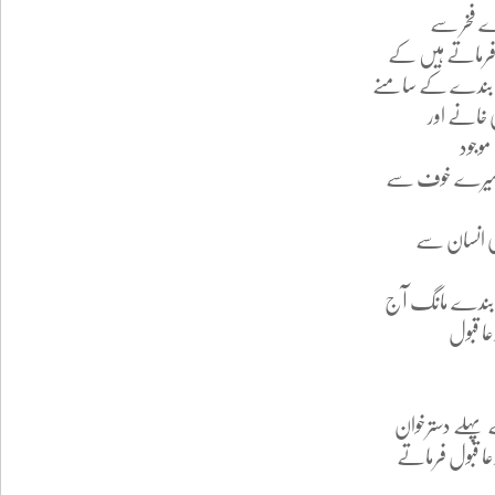
ڑے فخر سے
فرماتے ہیں کے
 بندے کے سامنے
 خانے اور
موجود
ہ میرے خوف سے
ی انسان سے
ندے مانگ آج
عا قبول
 پہلے دسترخوان
دعا قبول فرماتے