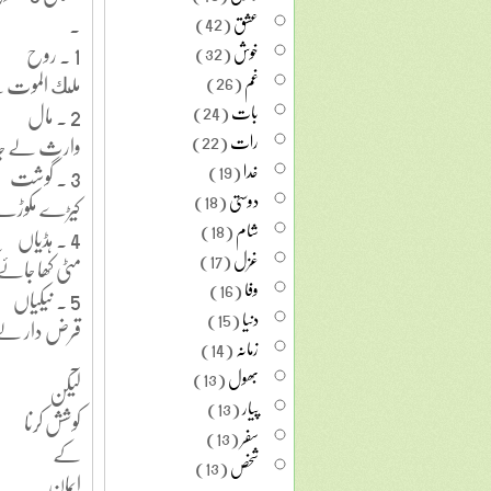
.
عشق
(42)
1 . روح
خوش
(32)
ملك الموت ل
غم
(26)
2 . مال
بات
(24)
رات
(22)
وارث لے جائ
خدا
(19)
3 . گوشت
دوستی
(18)
کیڑے مکوڑے 
شام
(18)
4 . ہڈیاں
غزل
(17)
مٹی کھا جائے
وفا
(16)
5 . نیکیاں
دنیا
(15)
قرض دار لے
زمانہ
(14)
.
بھول
(13)
لیکن
پیار
(13)
کوشش کرنا
سفر
(13)
کے
شخص
(13)
ایمان