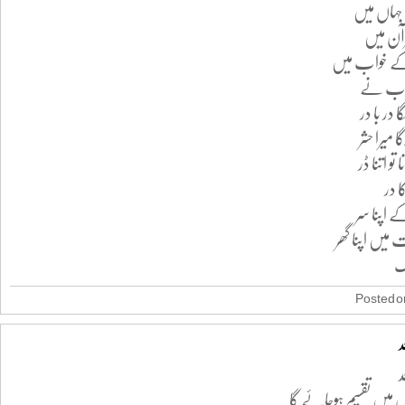
ا جہاں میں
رآن میں
 کے خواب میں
کتاب نے
در با در
ا میرا حشر
و اتنا ڈر
ا در
 اپنا سر
 میں اپنا گھر
ک
Posted on