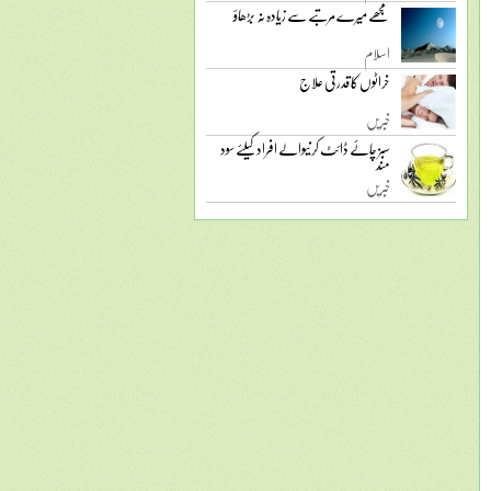
مجھے میرے مرتبے سے زیادہ نہ بڑھاؤ
اسلام
خراٹوں کا قدرتی علاج
خبریں
سبز چائے ڈائٹ کرنیوالے افراد کیلئے سود
مند
خبریں