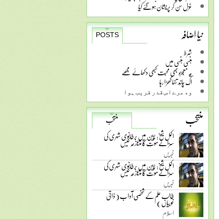
غزل سن کر پریشان ہو گئے کیا
نیا اضافہ
POSTS
شرط
ہنسی ہنسی میں
یہ معجزہ بھی محبت کبھی دکھائے مجھے
اک چاند تنہا کھڑا رہا
ﻭﮦ ﻣﺮﮮ ﺍﺱ ﻗﺪﺭ ﻗﺮﯾﺐ ﮨﻮﺍ
منتخب
منتخب
اکمل شیخ: چین میں برطانوی شہری کی
سزائے موت کا متنازعہ کیس
خبریں
اکمل شیخ: چین میں برطانوی شہری کی
سزائے موت کا متنازعہ کیس
خبریں
طالب علم کے شخصی آداب ( ذاتی
خوبیاں )
اسلام