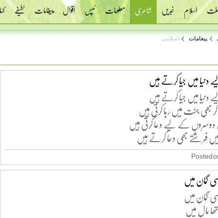
 لغت
اسلام
خبریں
شاعری
معلومات
ٹپس
اقوال
پیغامات
لطیفے
کہا
پیغامات
اسلامی
ے دنیا میں جیا کرتے ہیں
ے دنیا میں جیا کرتے ہیں
 کر بھی جنت میں رہا کرتی ہیں
 دوسروں کے لیے دعا کرتی ہیں
ں فرشتے بھی دعا کرتے ہیں
Posted on
کسی گمان میں
کسی گمان میں
تھا مال میں