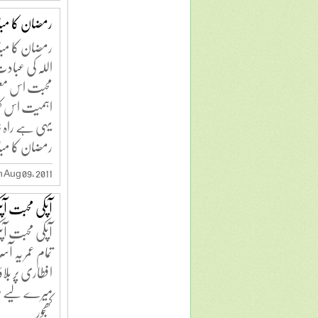
رمضان کا مبا
رمضان کا مبا
اللہ کی عبادت
محبت اس معبو
اہمیت اس کھد
یہی ہے راہ خد
رمضان کا مبا
 Aug 09, 2011
آپکی محبت آپ
آپکی محبت آپ
تمام عمر یہ آس
افطاری پر بلاؤ 
میرے لیے 
کھجور