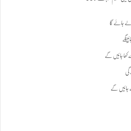
ے جائے گا
ینگے
کھا جائیں گے
 گی
 جائیں گے