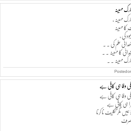
رک مہینہ
رک مہینہ ،
 کا مہینہ
د کی ،
ائی علم کی . .
ائی کا مہینہ . .
رک مہینہ . .
Posted on
کی وفا ہی کافی ہے
کی وفا ہی کافی ہے
ْرا ہی کافی ہے
ہمیں مگر تکلیف نا کرنا
صرف