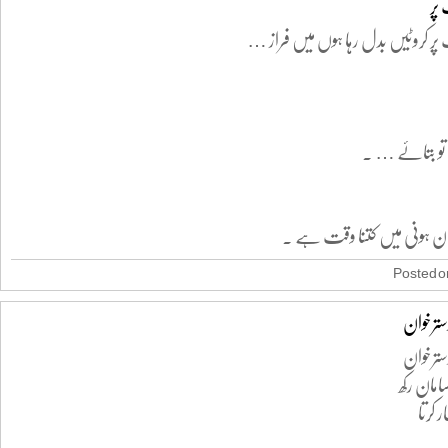
 پر
یٹ پر کروٹیں بدل رہا ہوں میں فراز …
تو بتائے … .
ن ہونی میں کتنا وقت ہے .
Posted on
ترخوان
ترخوان
امان رکھ
ر کرتا