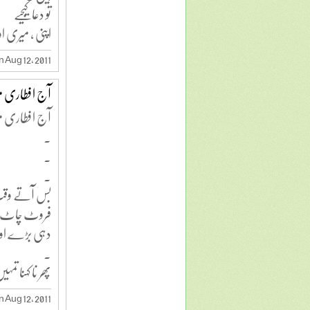
تو دعا کیجیے
اپنی ، میری 
 Aug 12, 2011
آج افطاری می
آج افطاری می
.
.
.
بس آتے وقت 4 سموس
فروٹ چاٹ ،
دہی بڑے اور 
.
پھر نا کہنا تم
 Aug 12, 2011