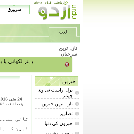
alpha - v1.2 - آزمائشی
سرورق
لغت
تازہ ترین
سرخیاں
/ بہتر لکھائی ی
خبریں
براہ راست ٹی وی
چینلز
24 مئی 2016
تازہ ترین خبریں
وقت اشاعت: 16:6
تصاویر
تائی پے....
خبروں کی دنیا
ٹرین کا با
دلچسپ خبریں