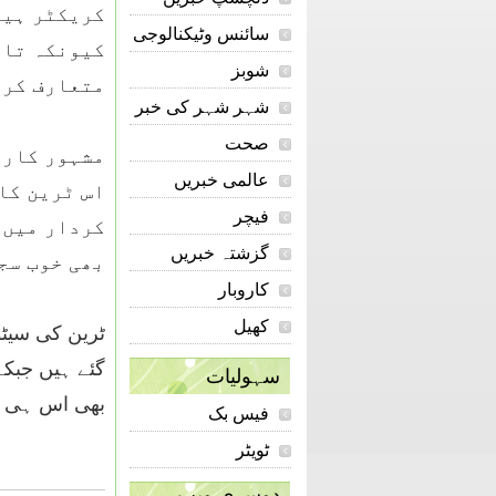
کریکٹر ہیل
سائنس وٹیکنالوجی
کیونکہ تائ
شوبز
متعارف کرو
شہر شہر کی خبر
صحت
مشہور کارٹ
عالمی خبریں
اس ٹرین کا
فیچر
کردار میں 
گزشتہ خبریں
بھی خوب سج
کاروبار
کھیل
ٹرین کی سیٹو
گئے ہیں جبکہ
سہولیات
بھی اس ہی کر
فیس بک
ٹویٹر
دوسری ویب