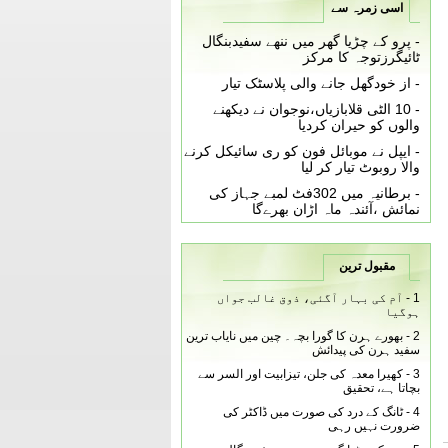
اسی زمرہ سے
-
پرو کے چڑیا گھر میں ننھے سفیدبنگال
ٹائیگرزتوجہ کا مرکز
-
از خودگھل جانے والی پلاسٹک تیار
-
10 الٹی قلابازیاں،نوجوان نے دیکھنے
والوں کو حیران کردیا
-
ایپل نے موبائل فون کو ری سائیکل کرنے
والا روبوٹ تیار کر لیا
-
برطانیہ میں 302فٹ لمبے جہاز کی
نمائش ،آئندہ ماہ اڑان بھرےگا
مقبول ترین
1 -
آم کی بہار آگئی، ذوق غالب جواں
ہوگیا
2 -
بھورے ہرن کا گورا بچہ۔ چین میں نایاب ترین
سفید ہرن کی پیدائش
3 -
کھیرا معدہ کی جلن، تیزابیت اور السر سے
بچاتا ہے، تحقیق
4 -
ٹانگ کے درد کی صورت میں ڈاکٹر کی
ضرورت نہیں رہی