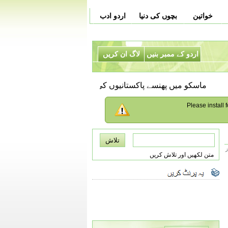
خواتین
بچوں کی دنیا
اردو ادب
اردو کے ممبر بنیں
لاگ ان کریں
ماسکو میں پھنسے پاکستانیوں کی وطن واپسی کیلئے بورڈنگ پاس
Please install f
ز
متن لکھیں اور تلاش کریں