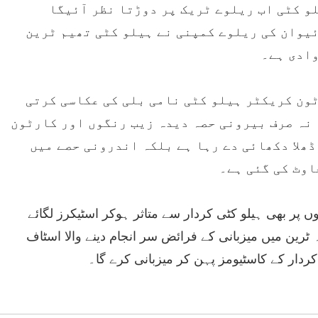
و کٹی اب ریلوے ٹریک پر دوڑتا نظر آئیگا
یوان کی ریلوے کمپنی نے ہیلو کٹی تھیم ٹرین
ادی ہے۔
ون کریکٹر ہیلو کٹی نامی بلی کی عکاسی کرتی
 نہ صرف بیرونی حصہ دیدہ زیب رنگوں اور کارٹون
ڈھلا دکھائی دے رہا ہے بلکہ اندرونی حصے میں
اوٹ کی گئی ہے۔
ں پر بھی ہیلو کٹی کردار سے متاثر ہوکر اسٹیکرز لگائے
 ٹرین میں میزبانی کے فرائض سر انجام دینے والا اسٹاف
دار کے کاسٹیومز پہن کر میزبانی کرے گا۔