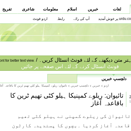
لغات
خبریں
اسلام
معلومات
شاعری
تفریح
urdu.co پر خوش آمدید
آپ کی رائے
رابطہ
اردو فونٹ
ا بہتر متن دیکھنے کے لئے فونٹ انسٹال کریں۔
ont for better text view.
فونٹ انسٹال کرنے کے لئے اس صفحے پر جائیں
دلچسپ خبریں
اردو
خبریں
دلچسپ خبریں
تائيوان: ريلوے کمپنيکا ہيلو کٹي تھيم ٹرين کا باقاعدہ آغا
تائیوان: ریلوے کمپنیکا ہیلو کٹی تھیم ٹرین کا
باقاعدہ آغاز
.تائیوان کی ریلوے کمپنی نے ہیلو کٹی تھیم
قاعدہ آغاز کردیا ۔بچوں کا پسندیدہ کارٹون