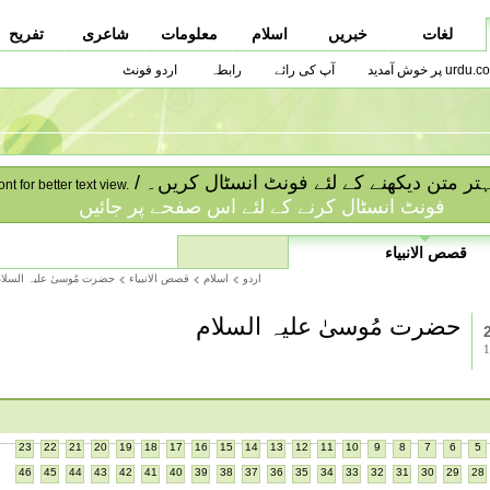
لغات
خبریں
اسلام
معلومات
شاعری
تفریح
urdu.co پر خوش آمدید
آپ کی رائے
رابطہ
اردو فونٹ
ا بہتر متن دیکھنے کے لئے فونٹ انسٹال کریں۔
ont for better text view.
فونٹ انسٹال کرنے کے لئے اس صفحے پر جائیں
قصص الانبیاء
اردو
اسلام
قصص الانبیاء
حضرت مُوسىٰ عليہ السلا
حضرت مُوسىٰ علیہ السلام
23
22
21
20
19
18
17
16
15
14
13
12
11
10
9
8
7
6
5
46
45
44
43
42
41
40
39
38
37
36
35
34
33
32
31
30
29
28