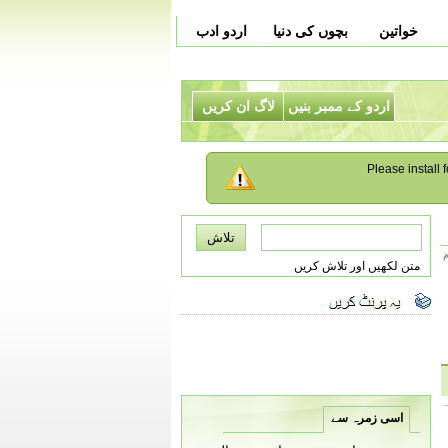
خواتین
بچوں کی دنیا
اردو ادب
اردو کے ممبر بنیں
لاگ ان کریں
Please install f
م
متن لکھیں اور تلاش کریں
اسی زمرہ سے