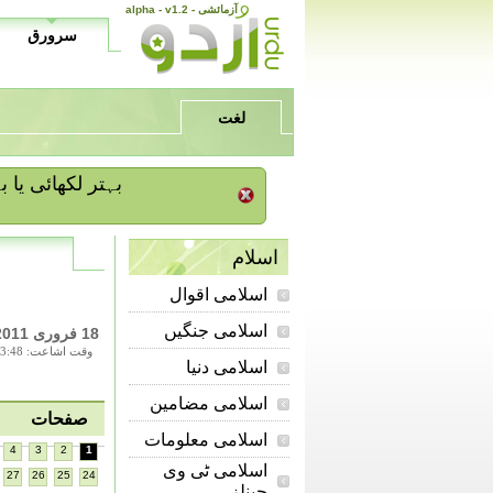
alpha - v1.2 - آزمائشی
سرورق
لغت
/ بہتر لکھائی ی
اسلام
اسلامی اقوال
اسلامی جنگیں
18 فروری 2011
وقت اشاعت: 13:48
اسلامی دنیا
اسلامی مضامین
صفحات
اسلامی معلومات
4
3
2
1
اسلامی ٹی وی
27
26
25
24
چینلز