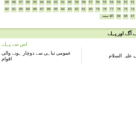
69
68
67
66
65
64
63
62
61
60
59
58
57
56
55
54
53
52
51
92
91
90
89
88
87
86
85
84
83
82
81
80
79
78
77
76
75
74
97
98
99
اگلا صفحہ
آگے اور پہلے
اس سے پہلے
عمومی تباہی سے دوچار ہونے والی
لیہ السلام
اقوام