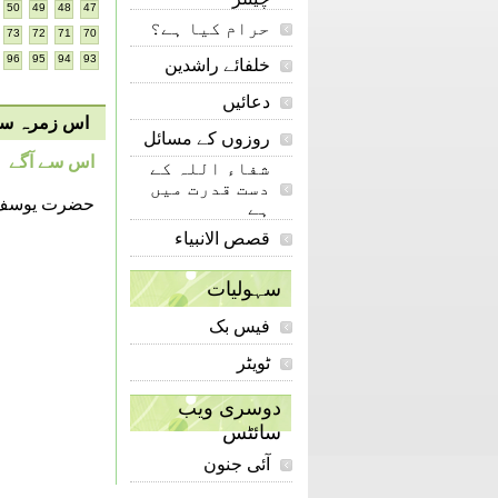
50
49
48
47
حرام کیا ہے؟
73
72
71
70
96
95
94
93
خلفائے راشدین
دعائیں
اس زمرہ سے 
روزوں کے مسائل
اس سے آگے
شفاء اللہ کے
دست قدرت میں
حضرت یوسف ع
ہے
قصص الانبیاء
سہولیات
فیس بک
ٹویٹر
دوسری ویب
سائٹس
آئی جنون